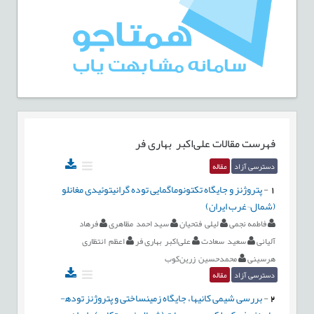
فهرست مقالات
علی‌اکبر بهاری فر
دسترسی آزاد
مقاله
1
-
پتروژنز و جایگاه تکتونوماگمایی توده گرانیتوئیدی مغانلو
(شمال¬غرب ایران)
فاطمه نجمی
لیلی فتحیان
سید احمد مظاهری
فرهاد
آلیانی
سعید سعادت
علی‌اکبر بهاری فر
اعظم انتظاری
هرسینی
محمدحسین زرین‌کوب
دسترسی آزاد
مقاله
2
-
بررسی شیمی کانی­ها، جایگاه زمین­ساختی و پتروژنز توده­