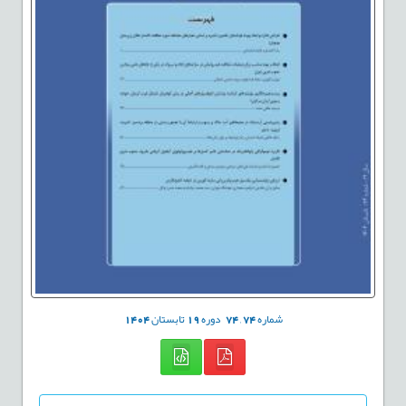
شماره
74
,
74
دوره
19
تابستان
1404