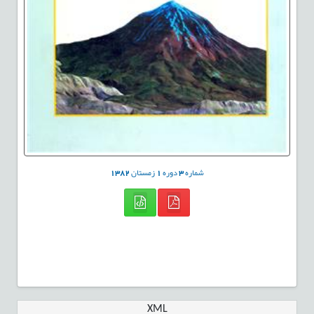
شماره
3
دوره
1
زمستان
1382
XML