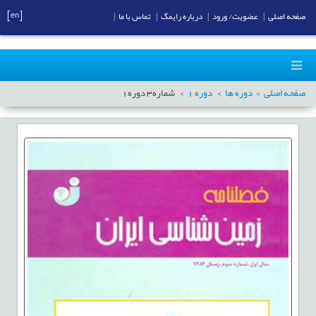
[en]
صفحه اصلی
|
عضویت/ ورود
|
درباره رایمگ
|
تماس با ما
|
صفحه اصلی
دوره ها
دوره
1
شماره
3
دوره
1