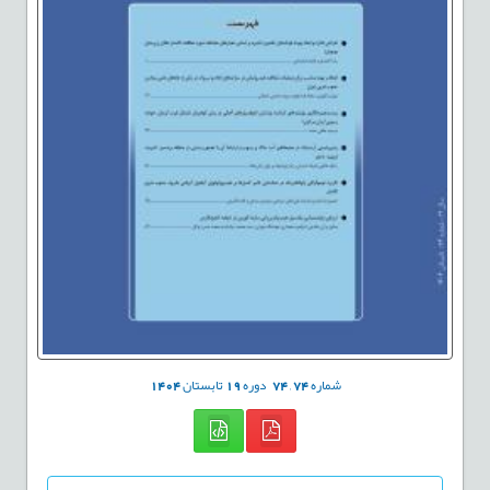
شماره
74
,
74
دوره
19
تابستان
1404