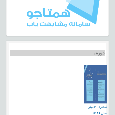
دوره
0
شماره
41
بهار
سال
1396