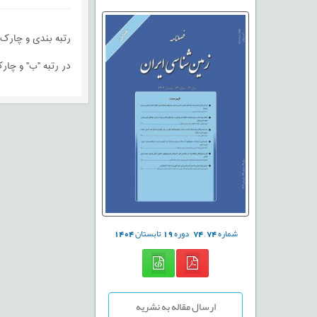
رتبه بندی و چارک در پایگاه استنادی SC
در رتبه "ب" و چارک Q2 ارزیابی شده 
شماره
74
,
74
دوره
19
تابستان
1404
ارسال مقاله به نشریه