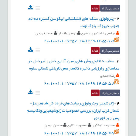
دسترسی آزاد
مقاله
2
-
پترولوژی سنگ¬های آتشفشانی الیگوسن گستره ده¬ته،
جنوب دیهوک، بلوک لوت
مرتضی خلعت‌بری جعفری
نرمین بانه ای
محمد فریدی
20.1001.1.17357128.1399.14.56.6.9
دسترسی آزاد
مقاله
3
-
مقایسه نتایج روش¬های زمین¬آماری خطی و غیرخطی در
مدلسازی و ارزیابی ذخیره کانسار مس نارباغی شمالی ساوه
رضا احمدی
20.1001.1.17357128.1399.14.56.5.8
دسترسی آزاد
مقاله
4
-
ژئوشیمی و پترولوژی ریولیت‌های قره‌داش شاهین‌دژ-
شمال‌غرب ایران: بررسی خصوصیات ژئوشیمیایی ولکانیسم
پس از برخوردی
معصومه آهنگری
معصومه نظری
محسن موذن
20.1001.1.17357128.1399.14.56.4.7