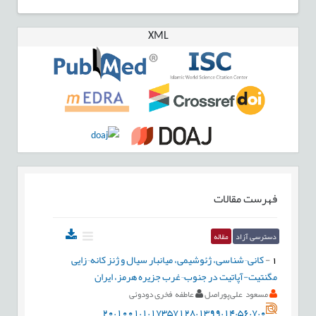
XML
فهرست مقالات
دسترسی آزاد
مقاله
1
-
کانی¬شناسی، ژئوشیمی، میانبار سیال و ژنز کانه¬زایی
مگنتیت-آپاتیت در جنوب¬غرب جزیره هرمز، ایران
مسعود علی‌پوراصل
عاطفه فخری دودوئی
20.1001.1.17357128.1399.14.56.7.0