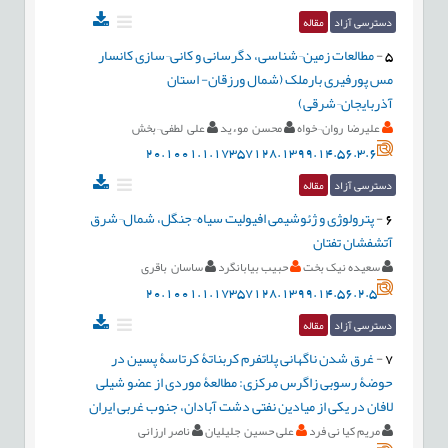
دسترسی آزاد
مقاله
5
-
مطالعات زمین¬شناسی، دگرسانی و کانی¬سازی کانسار
مس پورفیری بارملک (شمال ورزقان- استان
آذربایجان¬شرقی)
علیرضا روان¬خواه
محسن موءید
علی لطفی¬بخش
20.1001.1.17357128.1399.14.56.3.6
دسترسی آزاد
مقاله
6
-
پترولوژی و ژئوشیمی افیولیت سیاه¬جنگل، شمال¬شرق
آتشفشان تفتان
سعیده نیک بخت
حبیب بیابانگرد
ساسان باقری
20.1001.1.17357128.1399.14.56.2.5
دسترسی آزاد
مقاله
7
-
غرق شدن ناگهانی پلاتفرم کربناتۀ کرتاسۀ پسین در
حوضۀ رسوبی زاگرس مرکزی: مطالعۀ موردی از عضو شیلی
لافان در یکی از میادین نفتی دشت آبادان، جنوب غربی ایران
مریم کیا نی فرد
علی حسین جلیلیان
ناصر ارزانی