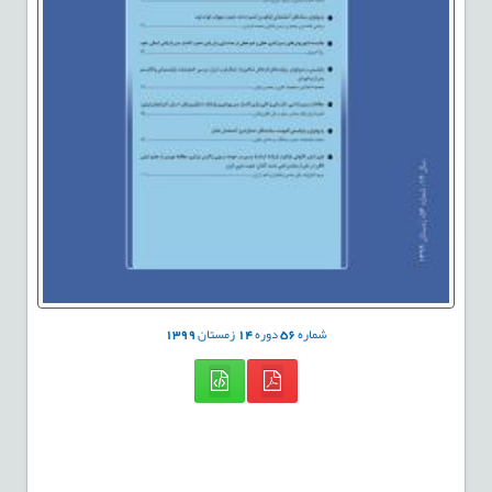
شماره
56
دوره
14
زمستان
1399