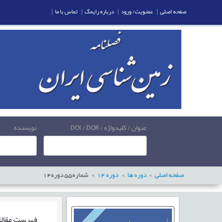
صفحه اصلی
|
عضویت/ ورود
|
درباره رایمگ
|
تماس با ما
|
عنوان / کلیدواژه / DOI / DOR
نویسنده
صفحه اصلی
دوره ها
دوره
14
شماره
55
دوره
14
فهرست مقال