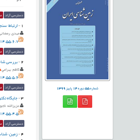
دسترسی آزاد
مق
1
-
ارتباط¬سنج
مهدی رمضانی
14.55.6.7
دسترسی آزاد
مق
2
-
بررسی شاخص
کاظم بهرامي
14.55.5.6
دسترسی آزاد
مق
شماره
55
دوره
14
پاییز
1399
3
-
جایگاه تکتو
عزیزالله تاجو
14.55.4.5
دسترسی آزاد
مق
4
-
زمین¬شناسی