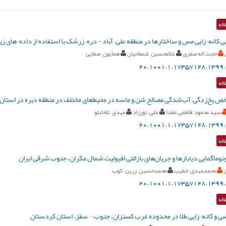
اله
ی کانه¬زایی مس و ساختارها در منطقه علی¬آباد - دره¬زرشک با استفاده از داده¬های 
حجت اله صفری
غلامحسین شمعانیان
همایون صفایی
20.1001.1.17357128.1399.
اله
 یخ‌زدگی– آب‌شدگی مصالح شن و ماسه در محیط‌های مختلف در منطقه دیره در استان 
سید محمود فاطمی عقدا
علی نورزاد
مهدی تلخابلو
20.1001.1.17357128.1399.
اله
نوماگمایی دیابازها و جریان‌های بازالتی افیولیت شمال مکران، جنوب شرقی ایران
ر
محمدمهدی خطیب
محمدحسین زرین¬کوب
20.1001.1.17357128.1399.
اله
 و کانه¬زایی طلا در محدوده غرب کسنزان، جنوب¬¬ سقز، استان کردستان