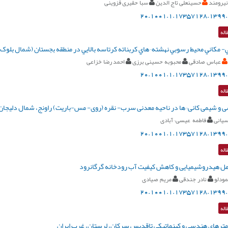
یرومند
حسینعلی تاج الدین
سبا حقیری قزوینی
20.1001.1.17357128.1399.
اله
ي- مکاني محيط رسوبي نهشته¬هاي کربناته کرتاسه بالايي در منطقه بجستان (شمال بلوک
عباس صادقی
محبوبه حسینی برزی
احمد رضا خزاعی
20.1001.1.17357128.1399.
اله
 و شیمی کانی¬ها در ناحیه معدنی سرب- نقره (روی- مس-باریت) راونج، شمال دلیجان
یانی
فاطمه عیسی¬آبادی
20.1001.1.17357128.1399.
اله
ل هیدروشیمیایی و کاهش کیفیت آب رودخانه گرگانرود
مودلو
نادر جندقی
مریم صیادی
20.1001.1.17357128.1399.
اله
مترهای هندسی و کینماتیکی تاقدیس سرکان، لرستان، غرب ایران