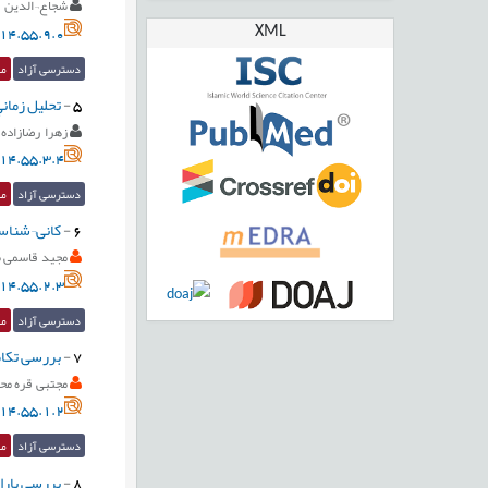
شجاع¬الدین ن
XML
14.55.9.0
دسترسی آزاد
مق
5
-
تحليل زمان
زهرا رضازاده
14.55.3.4
دسترسی آزاد
مق
6
-
کانی¬شناسی
مجید قاسمی س
14.55.2.3
دسترسی آزاد
مق
7
-
بررسی تکام
مجتبی قره مح
14.55.1.2
دسترسی آزاد
مق
8
-
بررسی پارا