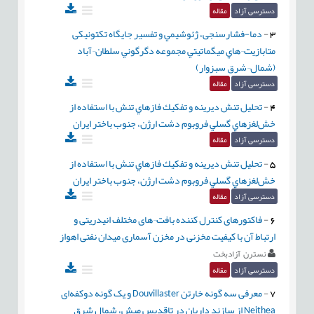
دسترسی آزاد
مقاله
3
-
دما-فشارسنجی، ژئوشيمي و تفسیر جایگاه تکتونیکی
متابازيت¬هاي ميگماتيتي مجموعه دگرگوني سلطان¬آباد
(شمال¬شرق سبزوار)
دسترسی آزاد
مقاله
4
-
تحليل تنش ديرينه و تفكيك فازهاي تنش با استفاده از
خش‌لغزهاي گسلي فروبوم دشت ارژن، جنوب باختر ايران
دسترسی آزاد
مقاله
5
-
تحليل تنش ديرينه و تفكيك فازهاي تنش با استفاده از
خش‌لغزهاي گسلي فروبوم دشت ارژن، جنوب باختر ايران
دسترسی آزاد
مقاله
6
-
فاکتورهای کنترل کننده بافت¬های مختلف انیدریتی و
ارتباط آن با کیفیت مخزنی در مخزن آسماری میدان نفتی اهواز
نسترن آزادبخت
دسترسی آزاد
مقاله
7
-
معرفی سه گونه خارتن Douvillaster و یک گونه دوکفه‌ای
Neithea از سازند داریان در تاقدیس میش، شمال شرق