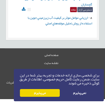
گچساران
دسترسی آزاد
مقاله
8
-
ارزيابي عوامل موثر بر کيفيت آب زيرزميني جوين با
استفاده از روش تحليل مولفه‌هاي اصلي
صفحه اصلی
نقشه سایت
تماس با ما
برای شخصی سازی ارائه خدمات و تجربه بهتر شما در این
سایت، ضمن رعایت کامل حریم خصوصی، اطلاعات از طریق
حقوق این وب‌سایت متعلق به سامانه مدیریت نشریات
کوکی ذخیره می شوند
رایمگ است.
نمی پذیرم
می پذیرم
حق نشر
1405-1396
©