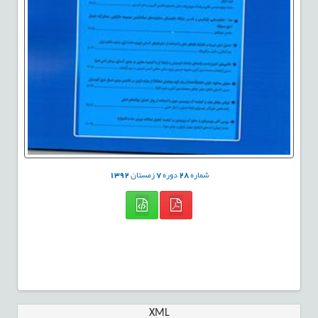
شماره
28
دوره
7
زمستان
1392
XML