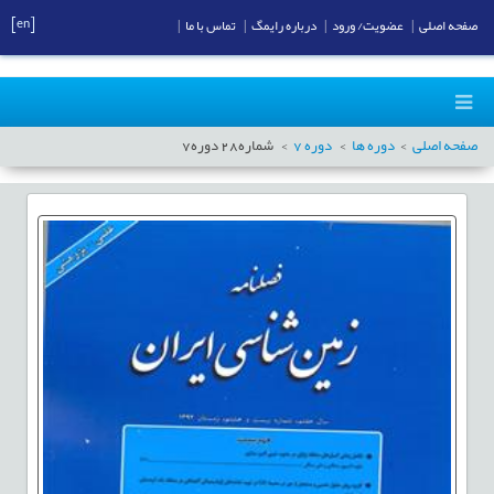
[en]
صفحه اصلی
|
عضویت/ ورود
|
درباره رایمگ
|
تماس با ما
|
صفحه اصلی
دوره ها
دوره
7
شماره
28
دوره
7