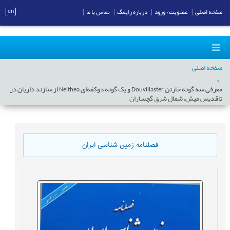
[en]
صفحه اصلی
|
عضویت/ ورود
|
درباره رایمگ
|
تماس با ما
|
صفحه اصلی
معرفی سه گونه خارتن Douvillaster و یک گونه دوکفه‌ای Neithea از سازند داریان در
تاقدیس میش، شمال شرق گچساران
فصلنامه زمین شناسی ایران