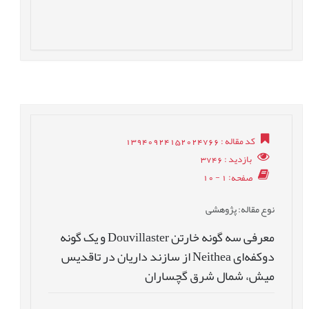
کد مقاله
: 13940924152024766
بازدید
: 3746
صفحه
: 1 - 10
نوع مقاله
: پژوهشی
معرفی سه گونه خارتن Douvillaster و یک گونه
دوکفه‌ای Neithea از سازند داریان در تاقدیس
میش، شمال شرق گچساران