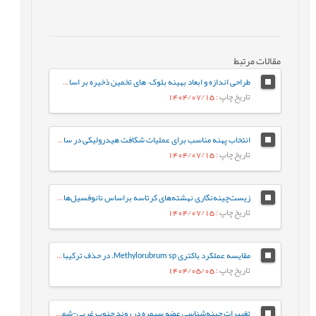
مقالات مرتبط
طراحی اندازه و ابعاد بهینه بلوک¬های تخمین ذخیره بر اساس معیارهای مختلف (مورد مطالعه: کانسار طلای زرزیمای موچش)
تاریخ چاپ
: 1404/07/15
انتخاب پهنه مناسب برای عملیات شکافت هیدرولیکی در سازندهای ایلام و سروک در یکی از چاه-های نفتی میادین جنوب غربی ایران
تاریخ چاپ
: 1404/07/15
زیست‌چینه‌نگاری نهشته‌های کرتاسه براساس نانوفسیل‌های آهکی در برش کوهبنان (شمال غرب کرمان، حوضه رسوبی ایران مرکزی)
تاریخ چاپ
: 1404/07/15
مقایسه عملکرد باکتری Methylorubrum sp. در حذف ترکیبات نفت خام به‌صورت آزاد و تثبیت‌شده: رویکردی بر پایه فعالیت آنزیم‌های کلیدی
تاریخ چاپ
: 1404/05/05
تغییرات چینه‌شناسی عضو سیمره در روند جنوب غربی-شمال شرقی زیرزون ساختاری لرستان، حوضه زاگرس