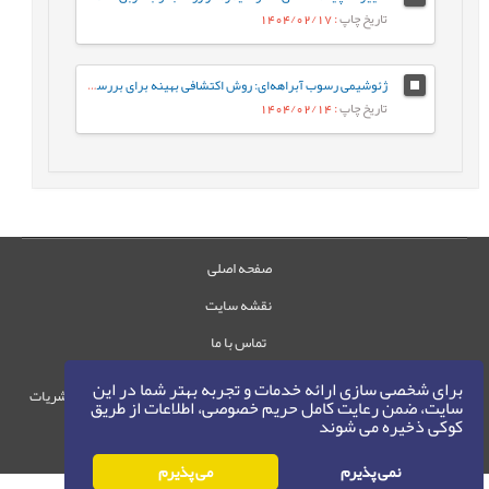
تاریخ چاپ
: 1404/02/17
ژئوشیمی رسوب آبراهه‌ای: روش اکتشافی بهینه برای بررسی کانه‌زایی مس در گستره چاه رستم، جنوب بیرجند
تاریخ چاپ
: 1404/02/14
صفحه اصلی
نقشه سایت
تماس با ما
برای شخصی سازی ارائه خدمات و تجربه بهتر شما در این
حقوق این وب‌سایت متعلق به سامانه مدیریت نشریات
سایت، ضمن رعایت کامل حریم خصوصی، اطلاعات از طریق
رایمگ است.
کوکی ذخیره می شوند
حق نشر
1405-1396
©
نمی پذیرم
می پذیرم