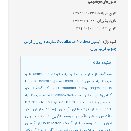
محورهای موضوعی
:
تاریخ دریافت : 1394/09/24
تاریخ پذیرش : 1394/09/24
تاریخ انتشار : 1393/01/01
کلید واژه
:
آپسین Douvillaster Neithea سازند داریان زاگرس
جنوب غرب ایران
,
چکیده مقاله
:
سه گونه از خارتنان متعلق به خانواده Toxasteridae و
مربوط به جنس Douvillaster شاملD. douvillei ؛ D.
longesulcatus وD. valamtarensis و یک گونه از دو
کفه‌ای‌های متعلق به خانوادهNeitheidae و مربوط به
زیرجنس Neithea (Neithea) به نامNeithea (Neithea)
coquandi از نهشته‌های آپسین (سازند داریان) در
تاقدیس میش واقع در حوضه زاگرس در جنوب غربی
ایران مورد توصیف قرار گرفت. Douvillaster از آپسین
تا تورونین حاشیه تتیس (خاورمیانه، آفریقا، ماداگاسکار