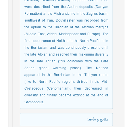
(Neithea): Neithea (Neithea) coquandi Peron, 1877,
were described from the Aptian deposits (Dariyan
Formation) at the Mish anticline in the Zagros basin,
southwest of Iran. Douvillaster was recorded from
the Aptian to the Turonian of the Tethyan margins
(Middle East, Africa, Madagascar and Europe). The
first appearance of Neithea in the North Pacific is in
the Berriasian, and was continuously present until
the late Albian and reached their maximum diversity
in the late Aptian (this coincides with the Late
Aptian global warming phase). The Neithea
appeared in the Berriasian in the Tethyan realm
(like to North Pacific region), thrived in the Mid-
Cretaceous (Cenomanian), then decreased in
diversity and finally became extinct at the end of
Cretaceous.
منابع و مأخذ
: