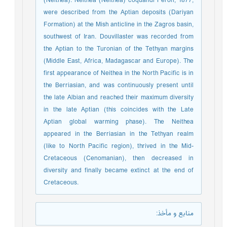
(Neithea): Neithea (Neithea) coquandi Peron, 1877,
were described from the Aptian deposits (Dariyan
Formation) at the Mish anticline in the Zagros basin,
southwest of Iran. Douvillaster was recorded from
the Aptian to the Turonian of the Tethyan margins
(Middle East, Africa, Madagascar and Europe). The
first appearance of Neithea in the North Pacific is in
the Berriasian, and was continuously present until
the late Albian and reached their maximum diversity
in the late Aptian (this coincides with the Late
Aptian global warming phase). The Neithea
appeared in the Berriasian in the Tethyan realm
(like to North Pacific region), thrived in the Mid-
Cretaceous (Cenomanian), then decreased in
diversity and finally became extinct at the end of
Cretaceous.
منابع و مأخذ
: