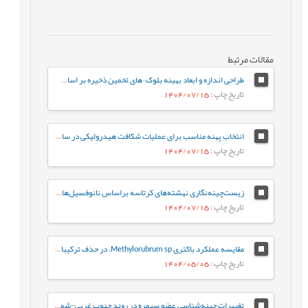
مقالات مرتبط
طراحی اندازه و ابعاد بهینه بلوک¬های تخمین ذخیره بر اساس معیارهای مختلف (مورد مطالعه: کانسار طلای زرزیمای موچش)
تاریخ چاپ
: 1404/07/15
انتخاب پهنه مناسب برای عملیات شکافت هیدرولیکی در سازندهای ایلام و سروک در یکی از چاه-های نفتی میادین جنوب غربی ایران
تاریخ چاپ
: 1404/07/15
زیست‌چینه‌نگاری نهشته‌های کرتاسه براساس نانوفسیل‌های آهکی در برش کوهبنان (شمال غرب کرمان، حوضه رسوبی ایران مرکزی)
تاریخ چاپ
: 1404/07/15
مقایسه عملکرد باکتری Methylorubrum sp. در حذف ترکیبات نفت خام به‌صورت آزاد و تثبیت‌شده: رویکردی بر پایه فعالیت آنزیم‌های کلیدی
تاریخ چاپ
: 1404/05/05
تغییرات چینه‌شناسی عضو سیمره در روند جنوب غربی-شمال شرقی زیرزون ساختاری لرستان، حوضه زاگرس