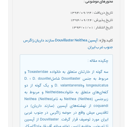
محورهای موضوعی
:
تاریخ دریافت : 1394/09/24
تاریخ پذیرش : 1394/09/24
تاریخ انتشار : 1393/01/01
کلید واژه
:
آپسین Douvillaster Neithea سازند داریان زاگرس
جنوب غرب ایران
,
چکیده مقاله
:
سه گونه از خارتنان متعلق به خانواده Toxasteridae و
مربوط به جنس Douvillaster شاملD. douvillei ؛ D.
longesulcatus وD. valamtarensis و یک گونه از دو
کفه‌ای‌های متعلق به خانوادهNeitheidae و مربوط به
زیرجنس Neithea (Neithea) به نامNeithea (Neithea)
coquandi از نهشته‌های آپسین (سازند داریان) در
تاقدیس میش واقع در حوضه زاگرس در جنوب غربی
ایران مورد توصیف قرار گرفت. Douvillaster از آپسین
تا تورونین حاشیه تتیس (خاورمیانه، آفریقا، ماداگاسکار