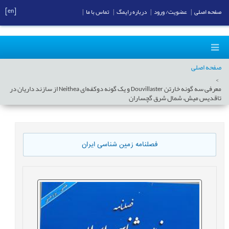
[en]
صفحه اصلی
|
عضویت/ ورود
|
درباره رایمگ
|
تماس با ما
|
صفحه اصلی
معرفی سه گونه خارتن Douvillaster و یک گونه دوکفه‌ای Neithea از سازند داریان در
تاقدیس میش، شمال شرق گچساران
فصلنامه زمین شناسی ایران