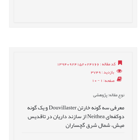
کد مقاله
: 13940924152024766
بازدید
: 3749
صفحه
: 1 - 10
نوع مقاله
: پژوهشی
معرفی سه گونه خارتن Douvillaster و یک گونه
دوکفه‌ای Neithea از سازند داریان در تاقدیس
میش، شمال شرق گچساران