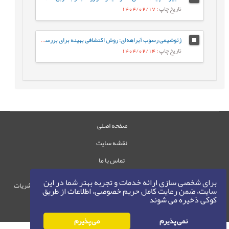
تاریخ چاپ
: 1404/02/17
ژئوشیمی رسوب آبراهه‌ای: روش اکتشافی بهینه برای بررسی کانه‌زایی مس در گستره چاه رستم، جنوب بیرجند
تاریخ چاپ
: 1404/02/14
صفحه اصلی
نقشه سایت
تماس با ما
برای شخصی سازی ارائه خدمات و تجربه بهتر شما در این
حقوق این وب‌سایت متعلق به سامانه مدیریت نشریات
سایت، ضمن رعایت کامل حریم خصوصی، اطلاعات از طریق
رایمگ است.
کوکی ذخیره می شوند
حق نشر
1405-1396
©
نمی پذیرم
می پذیرم