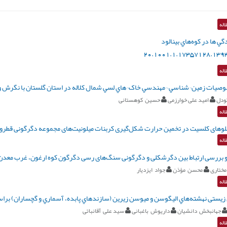
اله
گي ها در کوه‌هاي بينالود
20.1001.1.17357128.1393
اله
يات زمين¬شناسي ¬مهندسي خاک¬هاي لسي شمال کلاله در استان گلستان با نگرش وي
ودل
امید علی خوارزمی
حسین کوهستانی
اله
لوهای کلسیت در تخمین حرارت شکل‌گیری کربنات میلونیت‌های مجموعه دگرگونی قطروئی
اله
و بررسی ارتباط بین دگرشکلی و دگرگونی سنگ‌های رسی دگرگون کوه ارغون، ‌غرب معدن 
مختاری
محسن مؤذن
جواد ایزدیار
اله
اری زیستی نهشته‌هاي اليگوسن و ميوسن زيرين (سازندهاي پابده، آسماري‌ و گچساران) 
جهانبخش دانشيان
داریوش باغبانی
سید علی آقانباتی
اله