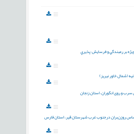
ژه بر رمبندگي و فرسايش¬پذيري
ه (شمال خاور نیریز)
سرب و روی انگوران، استان زنجان
براساس روزن‌بران درجنوب غرب شهرستان قیر، استان فارس