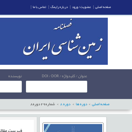
صفحه اصلی
|
عضویت/ ورود
|
درباره رایمگ
|
تماس با ما
|
عنوان / کلیدواژه / DOI / DOR
نویسنده
صفحه اصلی
دوره ها
دوره
8
شماره
29
دوره
8
فهرست مقال