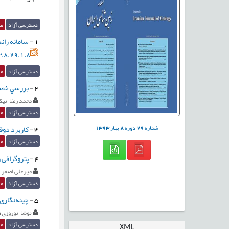
دسترسی آزاد
مق
1
-
سامانه راند
.8.29.1.8
دسترسی آزاد
مق
2
-
بررسي خصوص
محمد رضا نیک
دسترسی آزاد
مق
شماره
29
دوره
8
بهار
1393
3
-
کاربرد دوق
دسترسی آزاد
مق
4
-
پتروگرافی 
میرعلی ‌اصغر 
دسترسی آزاد
مق
5
-
چینه‌‌‌‌نگ
نوشا نوروزی
دسترسی آزاد
مق
XML