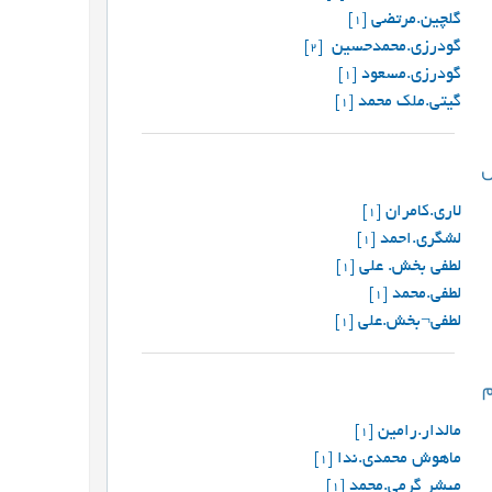
گلچین.مرتضی
[1]
گودرزی.محمدحسین ‏
[2]
گودرزی.مسعود
[1]
گیتی.ملک محمد
[1]
لاری.کامران
[1]
لشگری.احمد
[1]
لطفی بخش. علی
[1]
لطفی.محمد
[1]
لطفی¬بخش.علی
[1]
مالدار.رامین
[1]
ماهوش محمدی.ندا
[1]
مبشر گرمی.محمد
[1]