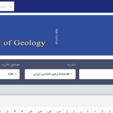
نشریه
موضوع نشریه
فصلنامه زمین شناسی ایران
همه
ح
خ
د
ذ
ر
ز
ژ
س
ش
ص
ض
ط
ظ
ع
غ