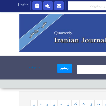
[English]
پیشرفته
جستجو
ف
ق
ک
گ
ل
م
ن
و
ه
ی