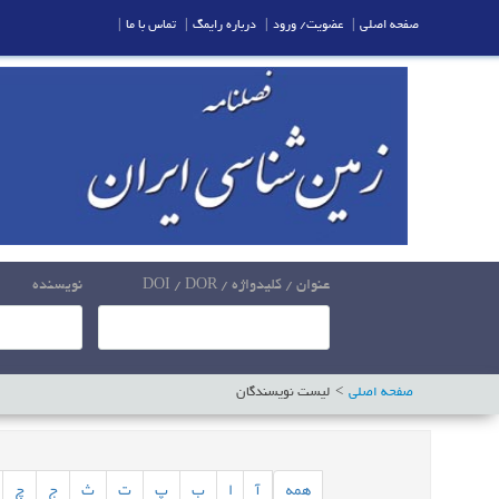
صفحه اصلی
|
عضویت/ ورود
|
درباره رایمگ
|
تماس با ما
|
عنوان / کلیدواژه / DOI / DOR
نویسنده
صفحه اصلی
لیست نویسندگان
همه
آ
ا
ب
پ
ت
ث
ج
چ