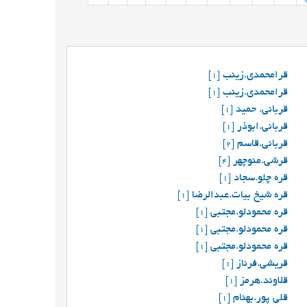
قرامحمدی.زینب
[1]
قرامحمدی.زینب
[1]
قربانی. حمید
[1]
قربانی.ابوذر
[1]
قربانی.قاسم
[2]
قرشي.منوچهر
[4]
قره چلو.سجاد
[1]
قره شیخ بیات.عبدالرضا
[1]
قره محمودلو.مجتبی
[1]
قره محمودلو.مجتبی
[1]
قره محمودلو.مجتبی
[1]
قریشی.فرناز
[1]
قلاوند.هرمز
[1]
قلی پور.بهنام
[1]