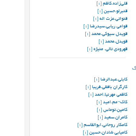
قلي‌زاده.کاظم
[1]
قنبرلو.حسين
[1]
قنواتی.عزت اله
[1]
قوامی ریابی.سیدرضا
[1]
قویدل سیوکی.محمد
[1]
قویدل.محمد
[1]
قهرودی تالی. منیژه
[1]
کابلی.عبدالرضا
[1]
کارگران بافقی.فریبا
[1]
کاظمی مهرنیا.احمد
[1]
کاک¬مم.امید
[1]
کامپن.توماس
[1]
کامران.سعید
[1]
کامکار روحانی.ابوالقاسم
[1]
کامیابی شادان.حسین
[1]