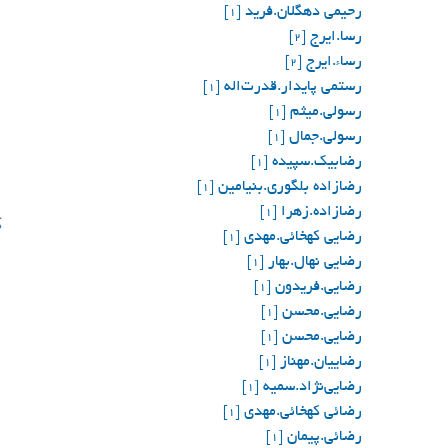
رحیمي دهگلان.فرید
[1]
رسا.ایرج
[2]
رساء.ایرج
[2]
رستمی پایدار.قدرت‌اله
[1]
رسولی.میثم
[1]
رسولي.جمال
[1]
رضابیک.سپیده
[1]
رضازاده بلگوری.بنیامین
[1]
رضازاده.زهرا
ک
[1]
رضایی کهخائی.مهدی
[1]
رضایی نهال.بهار
[1]
رضایی.فریدون
[1]
رضایی.محسن
[1]
رضایی.محسن
[1]
رضاییان.مهناز
[1]
رضایی‌نژاد.سمیه
[1]
رضائی کهخائی.مهدی
[1]
رضائی.پیمان
[1]