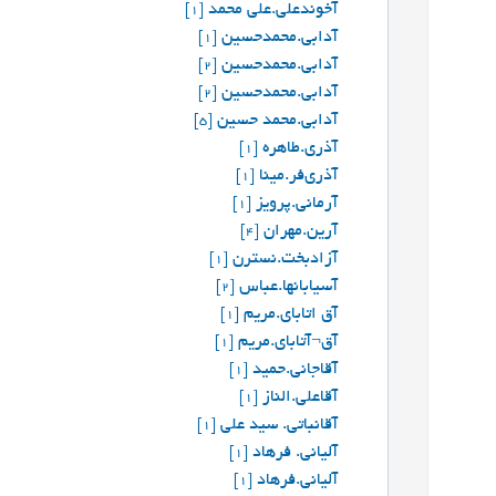
آخوندعلی.علی محمد
[1]
آدابی.محمدحسین
[1]
آدابی.محمدحسین
[2]
آدابی.محمدحسین
[2]
آدابي.محمد حسين
[5]
آذری.طاهره
[1]
آذری‌فر.مینا
[1]
آرمانی.پرویز
[1]
آرین.مهران
[4]
آزادبخت.نسترن
[1]
آسیابانها.عباس
[2]
آق اتابای.مریم
[1]
آق¬آتابای.مریم
[1]
آقاجانی.حمید
[1]
آقاعلی.الناز
[1]
آقانباتی. سید علی
[1]
آلیانی. فرهاد
[1]
آلیانی.فرهاد
[1]