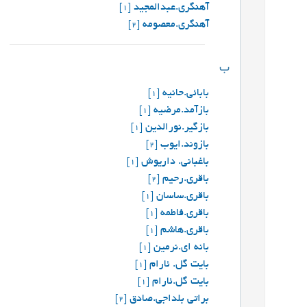
آهنگری.عبدالمجید
[1]
آهنگری.معصومه
[2]
ب
بابائی.حانیه
[1]
بازآمد.مرضیه
[1]
بازگیر.نورالدین
[1]
بازوند.ایوب
[2]
باغبانی. داریوش
[1]
باقری.رحیم
[2]
باقری.ساسان
[1]
باقری.فاطمه
[1]
باقری.هاشم
[1]
بانه ای.نرمین
[1]
بایت گل. ئارام
[1]
بایت گل.ئارام
[1]
براتی بلداجی.صادق
[2]