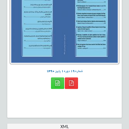
شماره
19
دوره
1
پاییز
1390
XML