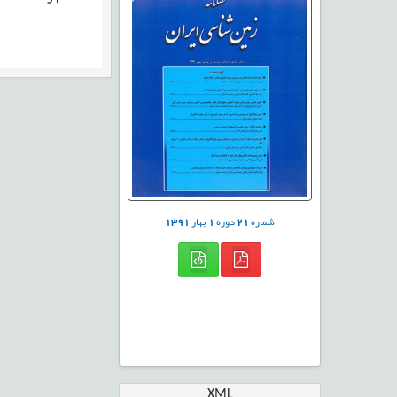
شماره
21
دوره
1
بهار
1391
XML