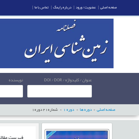
صفحه اصلی
|
عضویت/ ورود
|
درباره رایمگ
|
تماس با ما
|
عنوان / کلیدواژه / DOI / DOR
نویسنده
صفحه اصلی
دوره ها
دوره
1
شماره
21
دوره
1
فهرست مقال