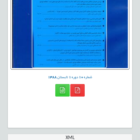
شماره
10
دوره
1
تابستان
1388
XML