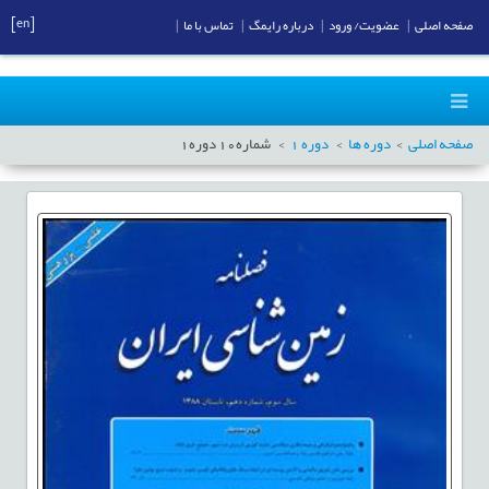
[en]
صفحه اصلی
|
عضویت/ ورود
|
درباره رایمگ
|
تماس با ما
|
صفحه اصلی
دوره ها
دوره
1
شماره
10
دوره
1