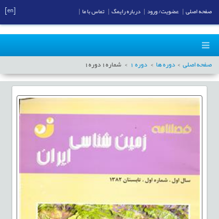
[en]
صفحه اصلی
|
عضویت/ ورود
|
درباره رایمگ
|
تماس با ما
|
صفحه اصلی
دوره ها
دوره
1
شماره
1
دوره
1