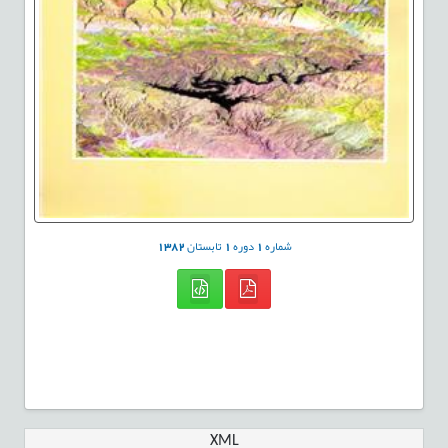
شماره
1
دوره
1
تابستان
1382
XML