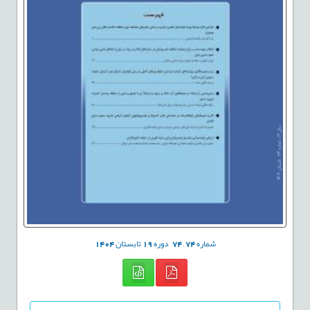
شماره
74
,
74
دوره
19
تابستان
1404