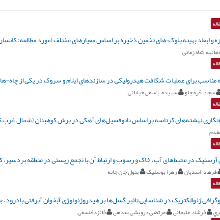
اله
زه و ابعاد بهینه بلوک¬های تخمین ذخیره بر اساس معیارهای مختلف (مورد مطالعه: کانسا
هانیه شاه زمانی
اله
ه مناسب برای عملیات شکافت هیدرولیکی در سازندهای ایلام و سروک در یکی از چاه-های
سجاد قره چلو
سپیده یاسمی خیابانی
اله
نگاری نهشته‌های کرتاسه براساس نانوفسیل‌های آهکی در برش کوهبنان (شمال غرب ک
قدم
اله
آرسنیک در محیط‌های آب، خاک و رسوب و ارتباط آن با تجمع زیستی در منطقه بردسیر، ک
فرهاد اسدیان
زهرا بوسلیک
بتول جان جانه
اله
وگرافی ژئوالکتریک در شناسایی تاثیر گسل‌ها بر هیدروژئولوژی آبخوان آبرفتی بادرود
ري
فرشاد علیجانی
مرتضی درویشی سدهی
فائزه فلسفی