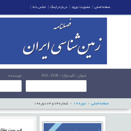
صفحه اصلی
|
عضویت/ ورود
|
درباره رایمگ
|
تماس با ما
|
عنوان / کلیدواژه / DOI / DOR
نویسنده
صفحه اصلی
دوره
19
شماره
74
و
74
دوره
19
فهرست مقال