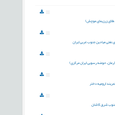
ر طلای زرزیمای موچش)
 نفتی میادین جنوب غربی ایران
رمان، حوضه رسوبی ایران مرکزی)
مربند ارومیه–دختر
، جنوب شرق کاشان