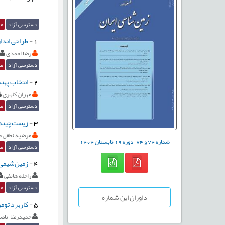
دسترسی آزاد
مق
1
-
طراحی اندا
رضا احمدی
دسترسی آزاد
مق
2
-
انتخاب پهن
مهران کلهری
دسترسی آزاد
مق
3
-
زیست‌چینه‌
مرضیه نطقی م
شماره
74
و
74
دوره
19
تابستان
1404
دسترسی آزاد
مق
4
-
زمین‌شیمی 
راحله هاتفی
دسترسی آزاد
مق
داوران این شماره
5
-
کاربرد توم
حميدرضا ناص