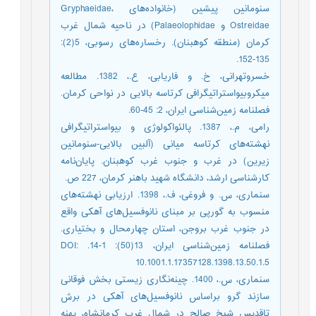
سنومانین پیشین (خانواده‌های Gryphaeidae،
Ostreidae و Palaeolophidae) در ناحیه شمال غرب
کرمان (منطقه کوهبنان). رخساره‌های رسوبی، 5(2):
135-152.
خسروتهرانی، خ. و فاریابی، ع.، 1382. مطالعه
میکروبیواستراتیگرافی کرتاسه بالایی در نواحی کرمان.
فصلنامه زمین‌شناسی ایران، 2: 45-60.
رامی، م.، 1387. پالئواکولوژی و بیواستراتیگرافی
نهشته‌های کرتاسه میانی (آلبین بالایی-سنومانین
زیرین) در غرب و جنوب غرب کوهبنان. پایان‌نامه
کارشناسی ارشد، دانشگاه شهید باهنر کرمان، 227 ص.
سنماری، س. و فروغی، ف.، 1398. ارزیابی نهشته‌های
منسوب به گورپی بر مبنای نانوفسیل‌های آهکی واقع
در جنوب غرب بروجن، استان چهارمحال و بختیاری.
فصلنامه زمین‌شناسی ایران، 13(50): 1-14. DOI:
10.1001.1.17357128.1398.13.50.1.5
سنماری، س.، 1400. چینه‌نگاری زیستی بخش فوقانی
سازند گرو براساس نانوفسیل‌های آهکی در برش
تاقدیس شیخ صالح در شمال غرب کرمانشاه، پهنه