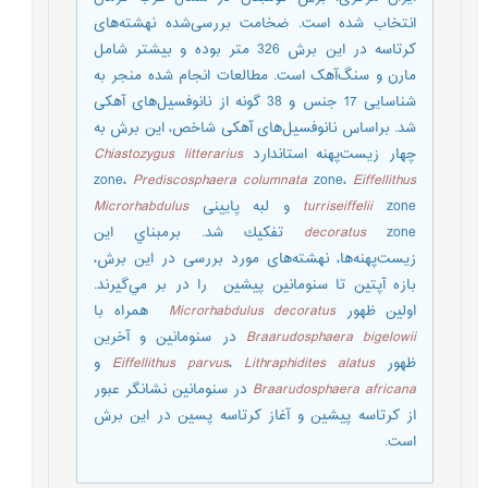
انتخاب شده است. ضخامت بررسی‌شده نهشته‌های
کرتاسه در این برش 326 متر بوده و بیشتر شامل
مارن و سنگ‌آهک است. مطالعات انجام شده منجر به
شناسایی 17 جنس و 38 گونه از نانوفسیل‌های آهکی
شد. براساس نانوفسیل‌های آهکی شاخص، اين برش به
چهار زیست‌پهنه استاندارد
litterarius
Chiastozygus
zone،
Prediscosphaera
columnata
zone،
Eiffellithus
zone و لبه پایینی
turriseiffelii
Microrhabdulus
decoratus
zone تفكيك شد. برمبناي اين
زیست‌پهنه‌ها، نهشته‌های مورد بررسی در اين برش،
بازه آپتین تا سنومانین پیشین را در بر مي‌گيرند.
اولین ظهور
Microrhabdulus decoratus
همراه با
Braarudosphaera bigelowii
در سنومانین و آخرین
ظهور
alatus
Lithraphidites
،
Eiffellithus parvus
و
Braarudosphaera africana
در سنومانین نشانگر عبور
از کرتاسه پیشین و آغاز کرتاسه پسین در این برش
است.