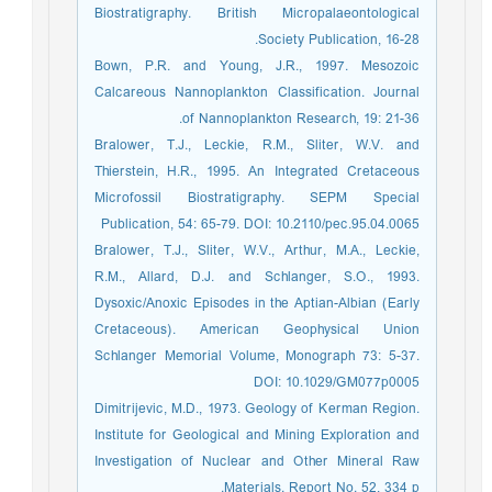
Biostratigraphy. British Micropalaeontological
Society Publication, 16-28.
Bown, P.R. and Young, J.R., 1997. Mesozoic
Calcareous Nannoplankton Classification. Journal
of Nannoplankton Research, 19: 21-36.
Bralower, T.J., Leckie, R.M., Sliter, W.V. and
Thierstein, H.R., 1995. An Integrated Cretaceous
Microfossil Biostratigraphy. SEPM Special
Publication, 54: 65-79. DOI: 10.2110/pec.95.04.0065
Bralower, T.J., Sliter, W.V., Arthur, M.A., Leckie,
R.M., Allard, D.J. and Schlanger, S.O., 1993.
Dysoxic/Anoxic Episodes in the Aptian-Albian (Early
Cretaceous). American Geophysical Union
Schlanger Memorial Volume, Monograph 73: 5-37.
DOI: 10.1029/GM077p0005
Dimitrijevic, M.D., 1973. Geology of Kerman Region.
Institute for Geological and Mining Exploration and
Investigation of Nuclear and Other Mineral Raw
Materials. Report No. 52, 334 p.