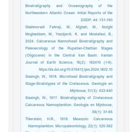
Biostratigraphy and Oceanography of the
Northwestern Atlantic Ocean. Initial Reports of the
DSDP, 44: 731-760.
Shahmoradi Fahreji, M., Afghah, M., Notghi
Moghaddam, M., Yazdjardi, K. and Mostafavi, B.,
2024. Calcareous Nannofossil Biostratigraphy and
Paleoecology of the Rupelian-Chattian Stages
(Oligocene) in the Central Iran Basin. Iranian
Journal of Earth Science, 16(2): 162410 (1-9).
https://dx.doi.org/10.57647/j.ijes.2024.1602.10
Sissingh, W., 1978. Microfossil Biostratigraphy and
Stage-Stratotypes of the Cretaceous. Geologie en
Mijnbouw, 57(3): 433-440.
Sissingh, W., 1977. Biostratigraphy of Cretaceous
Calcareous Nannoplankton. Geologie en Mijnbouw,
56(1): 37-65.
Thierstein, H.R., 1976. Mesozoic Calcareous
Nannoplankton. Micropaleontology, 22(1): 325-362.