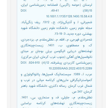
لرستان (حوضه زاگرس). فصلنامه زمین‌شناسی ایران،
15(58): 41-49. DOI:
10.1001.1.17357128.1400.15.58.4.8
شمیرانی، ا. و آنتیکی‌نژاد، ح.، 1372. ریف زنگی‌آباد.
مجله علوم زمین، دانشکده علوم زمین دانشگاه شهید
بهشتی، دوره جدید، 3: 19-73.
شه‌مرادی فهرجی، م.، افقه، م.، نطقی‌مقدم، م.، یزدجردی،
ک. و مصطفوی، ب.، 1401. زیست‌چینه‌نگاری
نهشته‌های دریایی الیگوسن برش بوجان بر مبنای
نانوفسیل‌های آهکی (جنوب غرب کرمان، ایران مرکزی).
زمین‌شناسی کاربردی پیشرفته، 12(4): 910-924. DOI:
10.22055/AAG.2022.40375.2289
عرب، ا.، 1389. سیستماتیک فسیل‌ها، پالئواکولوژی و
کمواستراتیگرافی مارن‌های کرتاسه میانی در غرب و
شمال غرب کرمان. رساله دکتری، دانشگاه شهید باهنر
کرمان، 347 ص.
نطقی‌مقدم، م.، جلیلی، ف. و سنماری، س.، 1401.
زیست‌چینه‌نگاری نهشته‌های کرتاسه براساس