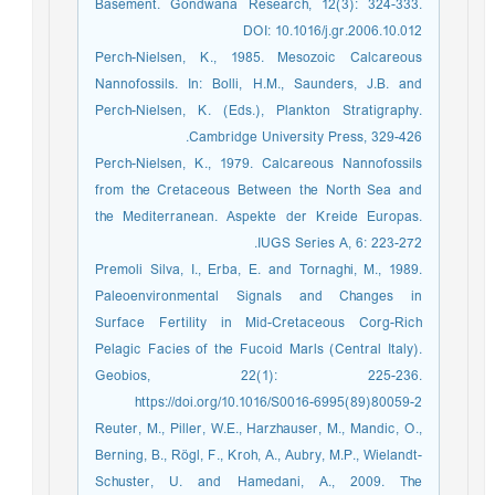
Basement. Gondwana Research, 12(3): 324-333.
DOI: 10.1016/j.gr.2006.10.012
Perch-Nielsen, K., 1985. Mesozoic Calcareous
Nannofossils. In: Bolli, H.M., Saunders, J.B. and
Perch-Nielsen, K. (Eds.), Plankton Stratigraphy.
Cambridge University Press, 329-426.
Perch-Nielsen, K., 1979. Calcareous Nannofossils
from the Cretaceous Between the North Sea and
the Mediterranean. Aspekte der Kreide Europas.
IUGS Series A, 6: 223-272.
Premoli Silva, I., Erba, E. and Tornaghi, M., 1989.
Paleoenvironmental Signals and Changes in
Surface Fertility in Mid-Cretaceous Corg-Rich
Pelagic Facies of the Fucoid Marls (Central Italy).
Geobios, 22(1): 225-236.
https://doi.org/10.1016/S0016-6995(89)80059-2
Reuter, M., Piller, W.E., Harzhauser, M., Mandic, O.,
Berning, B., Rögl, F., Kroh, A., Aubry, M.P., Wielandt-
Schuster, U. and Hamedani, A., 2009. The