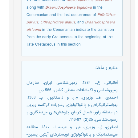
The first occurence of
Microrhabdulus decoratus
along with
Braarudosphaera bigelowii
in the
Cenomanian and the last occurrence of
Eiffellithus
parvus
,
Lithraphidites alatus
, and
Braarudosphaera
africana
in the Cenomanian indicate the transition
from the early Cretaceous to the beginning of the
late Cretaceous in this section.
منابع و مأخذ
:
آقانباتی، ع.، 1384. زمین‌شناسی ایران. سازمان
زمین‌شناسی و اکتشافات معدنی کشور، 586 ص.
احمدی، ط.، وزیری، م.ر. و داستانپور، م.، 1388.
بیواستراتیگرافی و پالئواکولوژی رسوبات کرتاسه زیرین
در منطقه راور، شمال کرمان. پژوهش‌های چینه‌نگاری و
رسوب‌شناسی، 25(2): 87-116.
اصغری، ل.، وزیری، م.ر. و عرب، ا.، 1377. مطالعه
سیستماتیک و پالئواکولوژی اویسترهای آپتین پسین-