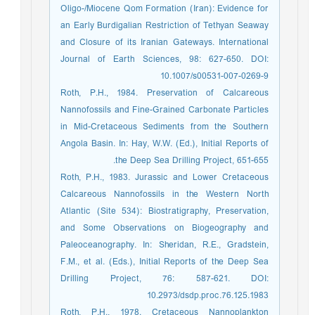
Oligo-/Miocene Qom Formation (Iran): Evidence for
an Early Burdigalian Restriction of Tethyan Seaway
and Closure of its Iranian Gateways. International
Journal of Earth Sciences, 98: 627-650. DOI:
10.1007/s00531-007-0269-9
Roth, P.H., 1984. Preservation of Calcareous
Nannofossils and Fine-Grained Carbonate Particles
in Mid-Cretaceous Sediments from the Southern
Angola Basin. In: Hay, W.W. (Ed.), Initial Reports of
the Deep Sea Drilling Project, 651-655.
Roth, P.H., 1983. Jurassic and Lower Cretaceous
Calcareous Nannofossils in the Western North
Atlantic (Site 534): Biostratigraphy, Preservation,
and Some Observations on Biogeography and
Paleoceanography. In: Sheridan, R.E., Gradstein,
F.M., et al. (Eds.), Initial Reports of the Deep Sea
Drilling Project, 76: 587-621. DOI:
10.2973/dsdp.proc.76.125.1983
Roth, P.H., 1978. Cretaceous Nannoplankton