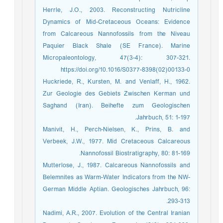
Herrle, J.O., 2003. Reconstructing Nutricline
Dynamics of Mid-Cretaceous Oceans: Evidence
from Calcareous Nannofossils from the Niveau
Paquier Black Shale (SE France). Marine
Micropaleontology, 47(3-4): 307-321.
https://doi.org/10.1016/S0377-8398(02)00133-0
Huckriede, R., Kursten, M. and Venlaff, H., 1962.
Zur Geologie des Gebiets Zwischen Kerman und
Saghand (Iran). Beihefte zum Geologischen
Jahrbuch, 51: 1-197.
Manivit, H., Perch-Nielsen, K., Prins, B. and
Verbeek, J.W., 1977. Mid Cretaceous Calcareous
Nannofossil Biostratigraphy, 80: 81-169.
Mutterlose, J., 1987. Calcareous Nannofossils and
Belemnites as Warm-Water Indicators from the NW-
German Middle Aptian. Geologisches Jahrbuch, 96:
293-313.
Nadimi, A.R., 2007. Evolution of the Central Iranian