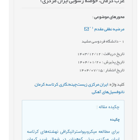
غرب کرمان، حوضه رسوبی ایران مرکزی)
محورهای موضوعی
:
*
1
مرضیه نطقی مقدم
1
- دانشگاه فردوسی مشهد
تاریخ دریافت : 1403/12/12
تاریخ پذیرش : 1404/01/20
تاریخ انتشار : 1404/07/15
کلید واژه
:
ایران مرکزی
,
زیست‌چینه‌نگاری
,
کرتاسه
,
کرمان
,
نانوفسیل‌های آهکی
,
چکیده مقاله
:
چکیده
برای مطالعه میکروبیواستراتیگرافی نهشته‌های کرتاسه
ایران مرکزی، برش کوهبنان در شمال غرب کرمان