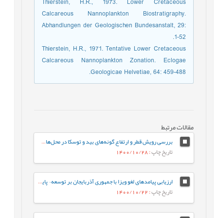
Thierstein, H.R., 1973. Lower Cretaceous
Calcareous Nannoplankton Biostratigraphy.
Abhandlungen der Geologischen Bundesanstalt, 29:
1-52.
Thierstein, H.R., 1971. Tentative Lower Cretaceous
Calcareous Nannoplankton Zonation. Eclogae
Geologicae Helvetiae, 64: 459-488.
مقالات مرتبط
بررسی رویش قطر و ارتفاع گونه‌های بید و توسکا در محل‌های تثبیت بیولوژیکی دیواره لغزشی جاده جنگلی (سری 3 سوردار واتاشان، چمستان، مازندران)
تاریخ چاپ
: 1400/10/28
ارزیابی پیامدهای لغو ویزا با جمهوری آذربایجان بر توسعه¬ پایدار گردشگری شمال‌غرب ایران
تاریخ چاپ
: 1400/10/22