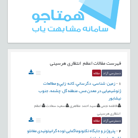
فهرست مقالات
اعظم انتظاری هرسینی
دسترسی آزاد
مقاله
1
-
زمین¬شناسی، دگرساني، كانه¬زايي و مطالعات
ژئوشیمیایی در معدن مس، منطقه گل¬چشمه، جنوب
نیشابور
فاطمه نجمی
سید احمد مظاهری
سعید سعادت
اعظم
انتظاری هرسینی
دسترسی آزاد
مقاله
2
-
پتروژنز و جایگاه تکتونوماگمایی توده گرانیتوئیدی مغانلو