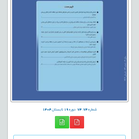
شماره
74
,
74
دوره
19
تابستان
1404