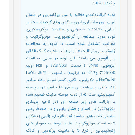
چکیده مقاله
:
توده گرانیتوئیدی مغانلو با سن پرکامبرین در شمال
غربی زون ساختاری ایران مرکزی واقع گردیده است. بر
اساس مشاهدات صحرایی و مطالعات میکروسکوپی،
توده مورد مطالعه از گرانودیوریت، مونزوگرانیت و
تونالیت تشکیل شده است. با توجه به مطالعات
ژئوشیمیایی، تونالیت ها از نوع I با ماهیت کالک آلکالن
و پرآلومین می باشند. این توده بر اساس مطالعات
ایزوتوپی Sr-Nd ( نسبت 87Sr/86Sr و Ndɛ اولیه
710544/0 و01/7- به ترتیب) ، نسبت La/Yb ،Sr/Y ،
Nb/Ta، Ni و Cr پایین، الگوی کمتر تفریق یافته عناصر
نادر خاکی و بی‌هنجاری منفی Eu حاصل ذوب پوسته
آمفیبولیتی است که از ذوب پوسته مافیک ضخیم شده
یا بازالت های زیر صفحه ای (در ناحیه پایداری
پلاژیوکلاز) در اعماق و فشار پایین و در محیط زمین
ساختی کمان های حاشیه فعال قاره ای (قوس) تشکیل
شده است. مونزوگرانیت ها با توجه به نمودار های
ژئوشیمیایی از نوع S با ماهیت پرآلومین و کالک