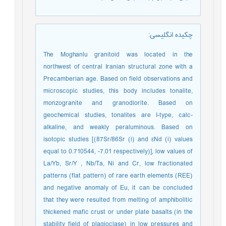
چکیده انگلیسی
:
The Moghanlu granitoid was located in the
northwest of central Iranian structural zone with a
Precamberian age. Based on field observations and
microscopic studies, this body includes tonalite,
monzogranite and granodiorite. Based on
geochemical studies, tonalites are I-type, calc-
alkaline, and weakly peraluminous. Based on
isotopic studies [(87Sr/86Sr (i) and εNd (i) values
equal to 0.710544, -7.01 respectively)], low values of
La/Yb, Sr/Y , Nb/Ta, Ni and Cr, low fractionated
patterns (flat pattern) of rare earth elements (REE)
and negative anomaly of Eu, it can be concluded
that they were resulted from melting of amphibolitic
thickened mafic crust or under plate basalts (in the
stability field of plagioclase) in low pressures and