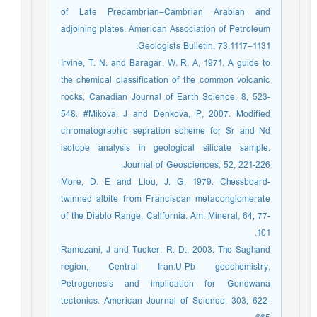
of Late Precambrian–Cambrian Arabian and
adjoining plates. American Association of Petroleum
Geologists Bulletin, 73,1117–1131.
Irvine, T. N. and Baragar, W. R. A, 1971. A guide to
the chemical classification of the common volcanic
rocks, Canadian Journal of Earth Science, 8, 523-
548. #Mikova, J and Denkova, P, 2007. Modified
chromatographic sepration scheme for Sr and Nd
isotope analysis in geological silicate sample.
Journal of Geosciences, 52, 221-226.
More, D. E and Liou, J. G, 1979. Chessboard-
twinned albite from Franciscan metaconglomerate
of the Diablo Range, California. Am. Mineral, 64, 77-
101.
Ramezani, J and Tucker, R. D., 2003. The Saghand
region, Central Iran:U-Pb geochemistry,
Petrogenesis and implication for Gondwana
tectonics. American Journal of Science, 303, 622-