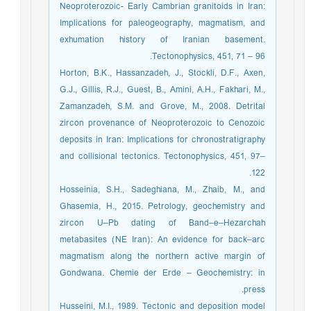
Neoproterozoic- Early Cambrian granitoids in Iran:
Implications for paleogeography, magmatism, and
exhumation history of Iranian basement.
Tectonophysics, 451, 71 – 96.
Horton, B.K., Hassanzadeh, J., Stockli, D.F., Axen,
G.J., Gillis, R.J., Guest, B., Amini, A.H., Fakhari, M.,
Zamanzadeh, S.M. and Grove, M., 2008. Detrital
zircon provenance of Neoproterozoic to Cenozoic
deposits in Iran: Implications for chronostratigraphy
and collisional tectonics. Tectonophysics, 451, 97–
122.
Hosseinia, S.H., Sadeghiana, M., Zhaib, M., and
Ghasemia, H., 2015. Petrology, geochemistry and
zircon U–Pb dating of Band–e–Hezarchah
metabasites (NE Iran): An evidence for back–arc
magmatism along the northern active margin of
Gondwana. Chemie der Erde – Geochemistry: in
press.
Husseini, M.I., 1989. Tectonic and deposition model