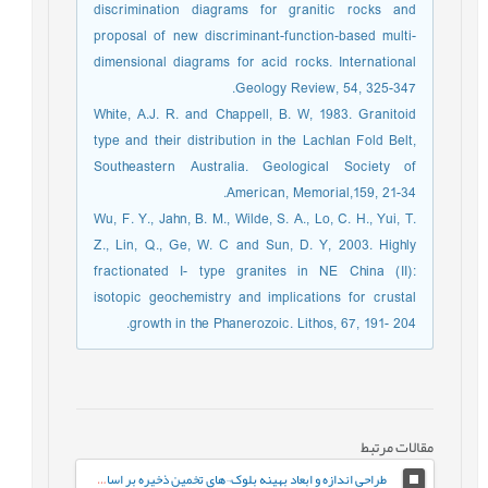
discrimination diagrams for granitic rocks and
proposal of new discriminant-function-based multi-
dimensional diagrams for acid rocks. International
Geology Review, 54, 325-347.
White, A.J. R. and Chappell, B. W, 1983. Granitoid
type and their distribution in the Lachlan Fold Belt,
Southeastern Australia. Geological Society of
American, Memorial,159, 21-34.
Wu, F. Y., Jahn, B. M., Wilde, S. A., Lo, C. H., Yui, T.
Z., Lin, Q., Ge, W. C and Sun, D. Y, 2003. Highly
fractionated I- type granites in NE China (II):
isotopic geochemistry and implications for crustal
growth in the Phanerozoic. Lithos, 67, 191- 204.
مقالات مرتبط
طراحی اندازه و ابعاد بهینه بلوک¬های تخمین ذخیره بر اساس معیارهای مختلف (مورد مطالعه: کانسار طلای زرزیمای موچش)