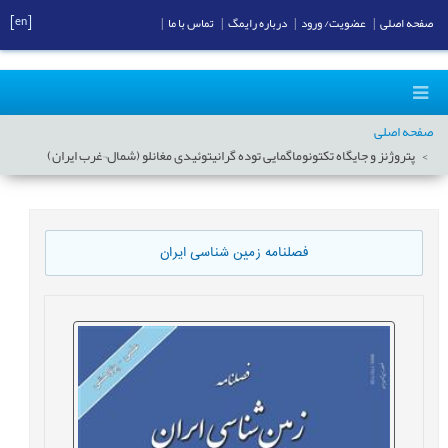
[en]
صفحه اصلی
|
عضویت/ ورود
|
درباره رایمگ
|
تماس با ما
|
صفحه اصلی
پتروژنز و جایگاه تکتونوماگمایی توده گرانیتوئیدی مغانلو (شمال¬غرب ایران)
فصلنامه زمین شناسی ایران