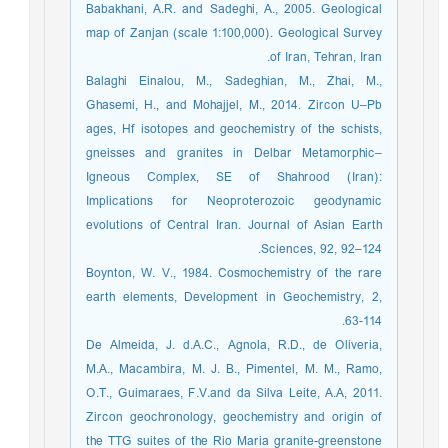
Babakhani, A.R. and Sadeghi, A., 2005. Geological
map of Zanjan (scale 1:100,000). Geological Survey
of Iran, Tehran, Iran.
Balaghi Einalou, M., Sadeghian, M., Zhai, M.,
Ghasemi, H., and Mohajjel, M., 2014. Zircon U–Pb
ages, Hf isotopes and geochemistry of the schists,
gneisses and granites in Delbar Metamorphic–
Igneous Complex, SE of Shahrood (Iran):
Implications for Neoproterozoic geodynamic
evolutions of Central Iran. Journal of Asian Earth
Sciences, 92, 92–124.
Boynton, W. V., 1984. Cosmochemistry of the rare
earth elements, Development in Geochemistry, 2,
63-114.
De Almeida, J. d.A.C., Agnola, R.D., de Oliveria,
M.A., Macambira, M. J. B., Pimentel, M. M., Ramo,
O.T., Guimaraes, F.V.and da Silva Leite, A.A, 2011.
Zircon geochronology, geochemistry and origin of
the TTG suites of the Rio Maria granite-greenstone