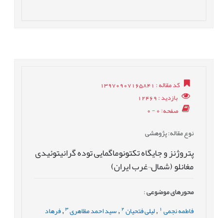
کد مقاله
: 13970907165841
بازدید
: 12469
صفحه
: 0 - 0
نوع مقاله
: پژوهشی
پتروژنز و جایگاه تکتونوماگمایی توده گرانیتوئیدی
مغانلو (شمال¬غرب ایران)
محورهای موضوعی
:
3
2
1
فاطمه نجمی
لیلی فتحیان
سید احمد مظاهری
فرهاد
,
,
,