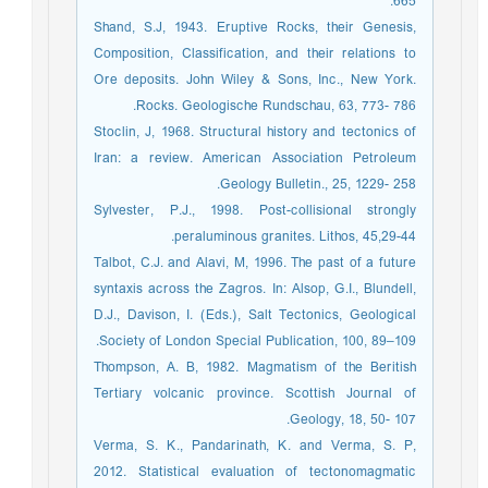
665.
Shand, S.J, 1943. Eruptive Rocks, their Genesis,
Composition, Classification, and their relations to
Ore deposits. John Wiley & Sons, Inc., New York.
Rocks. Geologische Rundschau, 63, 773- 786.
Stoclin, J, 1968. Structural history and tectonics of
Iran: a review. American Association Petroleum
Geology Bulletin., 25, 1229- 258.
Sylvester, P.J., 1998. Post-collisional strongly
peraluminous granites. Lithos, 45,29-44.
Talbot, C.J. and Alavi, M, 1996. The past of a future
syntaxis across the Zagros. In: Alsop, G.I., Blundell,
D.J., Davison, I. (Eds.), Salt Tectonics, Geological
Society of London Special Publication, 100, 89–109.
Thompson, A. B, 1982. Magmatism of the Beritish
Tertiary volcanic province. Scottish Journal of
Geology, 18, 50- 107.
Verma, S. K., Pandarinath, K. and Verma, S. P,
2012. Statistical evaluation of tectonomagmatic