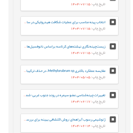
تاریخ چاپ
: 1404/07/15
انتخاب پهنه مناسب برای عملیات شکافت هیدرولیکی در سازندهای ایلام و سروک در یکی از چاه-های نفتی میادین جنوب غربی ایران
تاریخ چاپ
: 1404/07/15
زیست‌چینه‌نگاری نهشته‌های کرتاسه براساس نانوفسیل‌های آهکی در برش کوهبنان (شمال غرب کرمان، حوضه رسوبی ایران مرکزی)
تاریخ چاپ
: 1404/07/15
مقایسه عملکرد باکتری Methylorubrum sp. در حذف ترکیبات نفت خام به‌صورت آزاد و تثبیت‌شده: رویکردی بر پایه فعالیت آنزیم‌های کلیدی
تاریخ چاپ
: 1404/05/05
تغییرات چینه‌شناسی عضو سیمره در روند جنوب غربی-شمال شرقی زیرزون ساختاری لرستان، حوضه زاگرس
تاریخ چاپ
: 1404/02/17
ژئوشیمی رسوب آبراهه‌ای: روش اکتشافی بهینه برای بررسی کانه‌زایی مس در گستره چاه رستم، جنوب بیرجند
تاریخ چاپ
: 1404/02/14