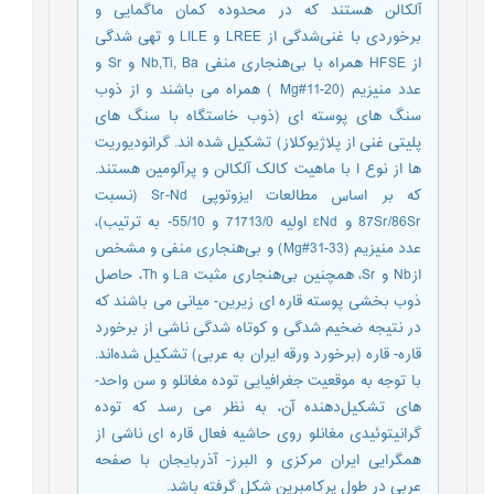
آلکالن هستند که در محدوده کمان ماگمایی و
برخوردی با غنی‌شدگی از LREE و LILE و تهی شدگی
از HFSE همراه با بی‌هنجاری منفی Nb,Ti, Ba و Sr و
عدد منیزیم (20-11#Mg ) همراه می باشند و از ذوب
سنگ های پوسته ای (ذوب خاستگاه با سنگ های
پلیتی غنی از پلاژیوکلاز) تشکیل شده اند. گرانودیوریت
ها از نوع I با ماهیت کالک آلکالن و پرآلومین هستند.
که بر اساس مطالعات ایزوتوپی Sr-Nd (نسبت
87Sr/86Sr و ɛNd اولیه 71713/0 و 55/10- به ترتیب)،
عدد منیزیم (33-31#Mg) و بی‌هنجاری منفی و مشخص
ازNb و Sr، همچنین بی‌هنجاری مثبت La و Th، حاصل
ذوب بخشی پوسته قاره ای زیرین- میانی می باشند که
در نتیجه ضخیم شدگی و کوتاه شدگی ناشی از برخورد
قاره- قاره (برخورد ورقه ایران به عربی) تشکیل شده‌اند.
با توجه به موقعیت جغرافیایی توده مغانلو و سن واحد-
های تشکیل‌دهنده آن، به نظر می رسد که توده
گرانیتوئیدی مغانلو روی حاشیه فعال قاره ای ناشی از
همگرایی ایران مرکزی و البرز- آذربایجان با صفحه
عربی در طول پرکامبرین شکل گرفته باشد.