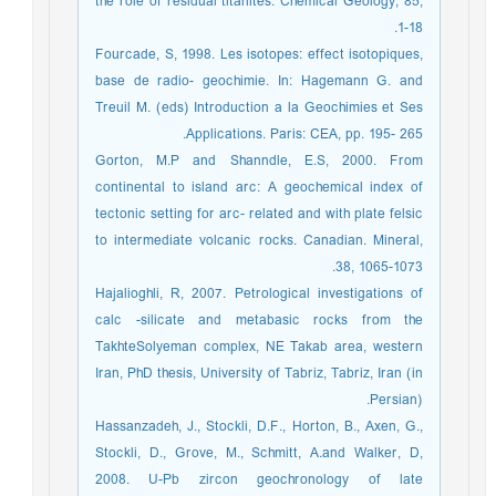
the role of residual titanites. Chemical Geology, 85,
1-18.
Fourcade, S, 1998. Les isotopes: effect isotopiques,
base de radio- geochimie. In: Hagemann G. and
Treuil M. (eds) Introduction a la Geochimies et Ses
Applications. Paris: CEA, pp. 195- 265.
Gorton, M.P and Shanndle, E.S, 2000. From
continental to island arc: A geochemical index of
tectonic setting for arc- related and with plate felsic
to intermediate volcanic rocks. Canadian. Mineral,
38, 1065-1073.
Hajalioghli, R, 2007. Petrological investigations of
calc -silicate and metabasic rocks from the
TakhteSolyeman complex, NE Takab area, western
Iran, PhD thesis, University of Tabriz, Tabriz, Iran (in
Persian).
Hassanzadeh, J., Stockli, D.F., Horton, B., Axen, G.,
Stockli, D., Grove, M., Schmitt, A.and Walker, D,
2008. U-Pb zircon geochronology of late