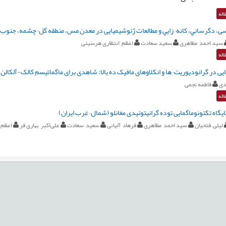
اله
، دگرساني، كانه¬زايي و مطالعات ژئوشیمیایی در معدن مس، منطقه گل¬چشمه، جنوب 
سید احمد مظاهری
سعید سعادت
اعظم انتظاری هرسینی
اله
در گرانودیوریت¬ها و انکلاوهای مافیک ده بالا: شاهدی برای ماگماتیسم کالک-آلکالن نوع I از دو منشا پوسته زیرین و گوشته لیت
دی
فاطمه نجمی
اله
ایگاه تکتونوماگمایی توده گرانیتوئیدی مغانلو (شمال¬غرب ایران)
لیلی فتحیان
سید احمد مظاهری
فرهاد آلیانی
سعید سعادت
علی‌اکبر بهاری فر
اعظم 