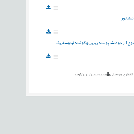
نیشابور
وسفریک
انتظاری هرسینی
محمدحسین زرین‌کوب