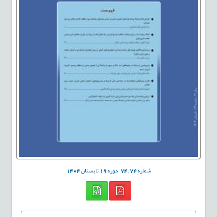
شماره
74
,
74
دوره
19
تابستان
1404