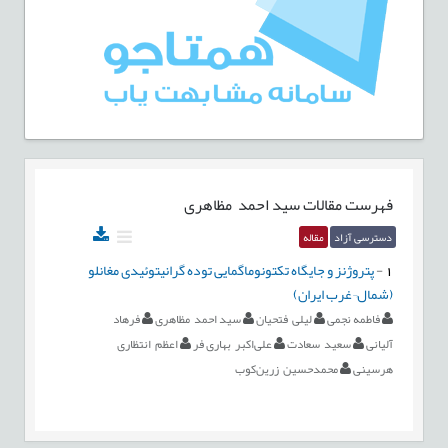
فهرست مقالات
سید احمد مظاهری
دسترسی آزاد
مقاله
1
-
پتروژنز و جایگاه تکتونوماگمایی توده گرانیتوئیدی مغانلو
(شمال¬غرب ایران)
فاطمه نجمی
لیلی فتحیان
سید احمد مظاهری
فرهاد
آلیانی
سعید سعادت
علی‌اکبر بهاری فر
اعظم انتظاری
هرسینی
محمدحسین زرین‌کوب