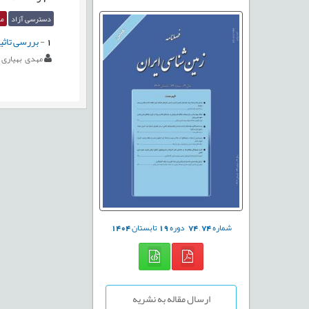
دسترسی آزاد
مق
1
-
بررسی تاثی
مهدی بهیاری
شماره
74
,
74
دوره
19
تابستان
1404
ارسال مقاله به نشریه