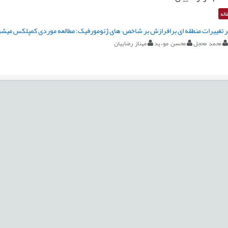
اله
ر تغییرات منطقه ای برافرازش بر شاخص¬های ژئومورفیک: مطالعه موردی کمپلکس میشو 
محمد محجل
محسن موءید
مهناز رضاییان