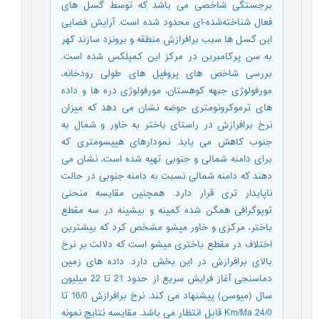
برجستگی شاخصی می باشد که توسط گسل های
فعال شناخته‌شده-ای محدود شده است. آرایش فضایی
این گسل ها سبب برافرازش منطقه و برونزد سازند کهر
به سن پرکامبرین در مرکز این کمپلکس شده است.
بررسی شاخص های پروفیل های طولی رودخانه،
مورفولوژی جبهه کوهستان، مورفولوژی دره ها و داده
های ترموکرونومتری حوضه نشان می دهد که میزان
نرخ برافرازش در راستای باختر به خاور و شمال به
جنوب کاهش می یابد. نمودارهای هیپسومتری که
برای دامنه شمالی و جنوبی تهیه شده است، نشان می
دهند که دامنه شمالی نسبت به دامنه جنوبی در حالت
ناپایدار تری قرار دارد. همچنین مقایسه منحنی
توپوگرافی همگن شده کمینه و بیشینه در سه مقطع
باختر، مرکزی و خاور میشو مشخص کرد که بیشترین
اختلاف در مقطع باختری میشو است که دلالت بر نرخ
بالای برافرازش در این بخش دارد. داده های زمین
دماسنجی آغاز فرایش سریع از حدود 21 تا 22 میلیون
سال (میوسن) پیشنهاد می کند. نرخ برافرازش 16/0 تا
24/0 Km/Ma قابل انتظار می باشد. مقایسه نتایج نمونه