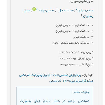
محورهای موضوعی
:
3
2
1
مهدی بهیاری
محمد محجل
محسن موءید
مهناز
,
,
,
4
رضاییان
1
- دانشگاه تربیت مدرس ،تهران
2
- دانشگاه تربیت مدرس ،تهران
3
- دانشگاه تبریز
4
- دانشگاه تحصیلات تکمیلی زنجان
تاریخ دریافت : 1395/07/05
تاریخ پذیرش : 1395/07/05
تاریخ انتشار : 1395/06/31
کلید واژه
:
برافرازش شاخص&#172
,
های ژئومورفیک کمپلکس
میشو فرایش زمین&#172
,
دماسنجی
,
چکیده مقاله
:
کمپلکس میشو در شمال باختر ایران به‌صورت