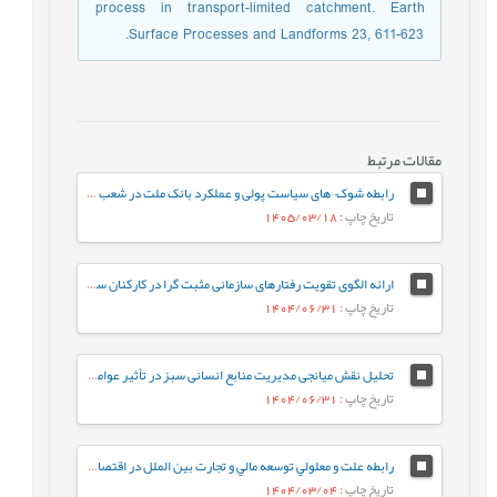
process in transport-limited catchment. Earth
Surface Processes and Landforms 23, 611-623.
مقالات مرتبط
رابطه شوک¬های سیاست پولی و عملکرد بانک ملت در شعب منتخب آذربایجان‏شرقی
تاریخ چاپ
: 1405/03/18
ارائه‌ الگوی تقویت رفتارهای سازمانی مثبت گرا در کارکنان سازمان های دولتی
تاریخ چاپ
: 1404/06/31
تحلیل نقش میانجی مدیریت منابع انسانی سبز در تأثیر عوامل سازمانی بر توسعه پایدار
تاریخ چاپ
: 1404/06/31
رابطه علت و معلولي توسعه مالي و تجارت بين‌ الملل در اقتصاد ایران با استفاده از رويكرد مارکوف سوییچینگ
تاریخ چاپ
: 1404/03/04