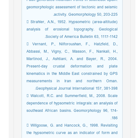
geomorphologic assessment of tectonic and seismic
activity. Geomorphology 50, 203-225.
 Strahler, A.N., 1952. Hypsometric (area-altitude)
analysis of erosional topography. Geological
Society of America Bulletin 63, 1117-1142.
 Vernant, P., Nilforoushan, F., Hatzfeld, D.,
Abbassi, M., Vigny, C., Masson, F., Nankali, H.,
Martinod, J., Ashtiani, A. and Bayer, R., 2004.
Present-day crustal deformation and plate
kinematics in the Middle East constrained by GPS
measurements in Iran and northern Oman.
Geophysical Journal International 157, 381-398.
 Walcott, R.C. and Summerfield, M., 2008. Scale
dependence of hypsometric integrals: an analysis of
southeast African basins. Geomorphology 96, 174-
186.
 Willgoose, G. and Hancock, G., 1998. Revisiting
the hypsometric curve as an indicator of form and