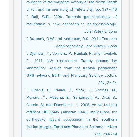
evidence of the youngest activity of the North Tabriz
Fault and the seismicity of Tabriz city., pp. 397–418.
 Bull, W.B., 2008. Tectonic geomorphology of
mountains: a new approach to paleoseismology.
John Wiley & Sons.
 Burbank, D.W. and Anderson, R.S., 2011. Tectonic
geomorphology. John Wiley & Sons.
 Djamour, Y., Vernant, P., Nankali, H. and Tavakoli,
F., 2011. NW Iran-eastern Turkey present-day
kinematics: Results from the Iranian permanent
GPS network. Earth and Planetary Science Letters
307, 27-34.
 Gracia, E., Pallas, R., Soto, J.I., Comas, M.,
Moreno, X., Masana, E., Santanach, P., Diez, S.,
García, M. and Danobeitia, J., 2006. Active faulting
offshore SE Spain (Alboran Sea): Implications for
earthquake hazard assessment in the Southern
Iberian Margin. Earth and Planetary Science Letters
241, 734-749.