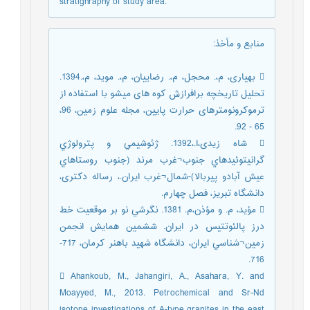
stratighraphy of study area.
منابع و مأخذ
:
 بهیاری، م،. محجل، م،. رضاییان، م،. موید، م،.1394.
تحلیل تاریخچه برافرازش کوه های میشو با استفاده از
ترموکرونومترهای حرارت پایین، مجله علوم زمین، 96،
65 - 92.
 شاه زیدی،ا.،1392. ژئوشيمي و پترولوژي
گرانيتوئيدهاي جنوب¬غرب مرند (جنوب روستاهاي
عيش آبادو پيربالا)-شمال¬غرب ايران.، رساله دکتری،
دانشگاه تبریز، فصل چهارم.
 مؤيد، م. و مؤذن،م. 1381. نگرشي نو بر موقعيت خط
درز پالئوتتيس در ايران. ششمين همايش انجمن
زمين¬شناسي ايران، دانشگاه شهيد باهنر کرمان، 717-
716.
 Ahankoub, M., Jahangiri, A., Asahara, Y. and
Moayyed, M., 2013. Petrochemical and Sr-Nd
isotope investigations of A-type granites in the east