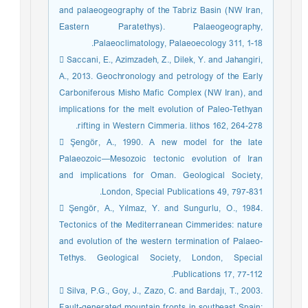
and palaeogeography of the Tabriz Basin (NW Iran,
Eastern Paratethys). Palaeogeography,
Palaeoclimatology, Palaeoecology 311, 1-18.
 Saccani, E., Azimzadeh, Z., Dilek, Y. and Jahangiri,
A., 2013. Geochronology and petrology of the Early
Carboniferous Misho Mafic Complex (NW Iran), and
implications for the melt evolution of Paleo-Tethyan
rifting in Western Cimmeria. lithos 162, 264-278.
 Şengör, A., 1990. A new model for the late
Palaeozoic—Mesozoic tectonic evolution of Iran
and implications for Oman. Geological Society,
London, Special Publications 49, 797-831.
 Şengör, A., Yılmaz, Y. and Sungurlu, O., 1984.
Tectonics of the Mediterranean Cimmerides: nature
and evolution of the western termination of Palaeo-
Tethys. Geological Society, London, Special
Publications 17, 77-112.
 Silva, P.G., Goy, J., Zazo, C. and Bardajı, T., 2003.
Fault-generated mountain fronts in southeast Spain: