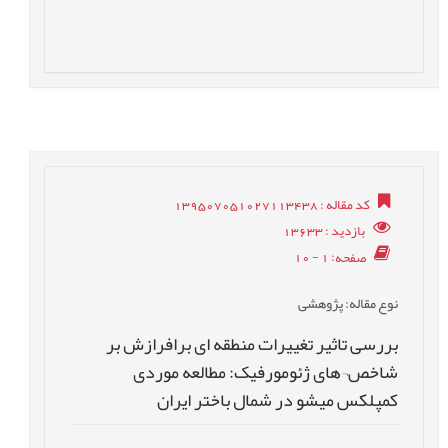
کد مقاله
: 139507051027113438
بازدید
: 13633
صفحه
: 1 - 10
نوع مقاله
: پژوهشی
بررسی تاثیر تغییرات منطقه ای برافرازش بر
شاخص¬های ژئومورفیک: مطالعه موردی
کمپلکس میشو در شمال باختر ایران