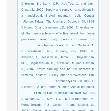
 Hovius, N., Stark, C.P., Hao‐Tsu, C. and Jiun‐
Chuan, L., 2000. Supply and removal of sediment in
a landslide‐dominated mountain belt: Central
Range, Taiwan. The Journal of Geology 108, 73-89.
 Huang, X. and Niemann, J.D., 2006. An evaluation
of the geomorphically effective event for fluvial
processes over long periods. Journal of
Geophysical Research: Earth Surface 111.
 Karakhanian, A.S., Trifonov, V.G., Philip, H.,
Avagyan, A., Hessami, K., Jamali, F., Bayraktutan,
M.S., Bagdassarian, H., Arakelian, S. and Davtian,
V., 2004. Active faulting and natural hazards in
Armenia, eastern Turkey and northwestern Iran.
Tectonophysics 380, 189-219.
 Keller, E.A. and Pinter, N., 1996. Active tectonics.
Prentice Hall Upper Seddle River, NJ, USA.
 Menéndez, I., Silva, P.G., Martín-Betancor, M.,
Pérez-Torrado, F.J., Guillou, H. and Scaillet, S.,
2008. Fluvial dissection, isostatic uplift, and