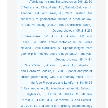
Tabriz fault (Iran). Tectonophysics 506, 22-30.
 Pedrera, A., Pérez-Peña, J.V., Galindo-Zaldívar, J.,
Azañón, J.M. and Azor, A., 2009. Testing the
sensitivity of geomorphic indices in areas of low-
rate active folding (eastern Betic Cordillera, Spain).
Geomorphology 105, 218-231.
 Pérez-Peña, J.V., Azor, A., Azañón, J.M. and
Keller, E.A., 2010. Active tectonics in the Sierra
Nevada (Betic Cordillera, SE Spain): insights from
geomorphic indexes and drainage pattern analysis.
Geomorphology 119, 74-87.
 Pérez‐Peña, J., Azañón, J., Azor, A., Delgado, J.
and González‐Lodeiro, F., 2009. Spatial analysis of
stream power using GIS: SLk anomaly maps. Earth
Surface Processes and Landforms 34, 16-25.
 Reichenbacher, B., Alimohammadian, H., Sabouri,
J., Haghfarshi, E., Faridi, M., Abbasi, S., Matzke-
Karasz, R., Fellin, M.G., Carnevale, G. and Schiller,
W., 2011. Late Miocene stratigraphy, palaeoecology