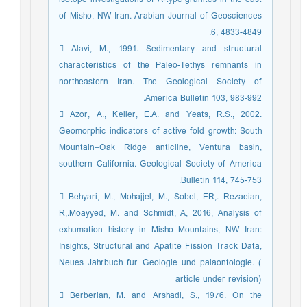
of Misho, NW Iran. Arabian Journal of Geosciences
6, 4833-4849.
 Alavi, M., 1991. Sedimentary and structural
characteristics of the Paleo-Tethys remnants in
northeastern Iran. The Geological Society of
America Bulletin 103, 983-992.
 Azor, A., Keller, E.A. and Yeats, R.S., 2002.
Geomorphic indicators of active fold growth: South
Mountain–Oak Ridge anticline, Ventura basin,
southern California. Geological Society of America
Bulletin 114, 745-753.
 Behyari, M., Mohajjel, M., Sobel, ER,. Rezaeian,
R,.Moayyed, M. and Schmidt, A, 2016, Analysis of
exhumation history in Misho Mountains, NW Iran:
Insights, Structural and Apatite Fission Track Data,
Neues Jahrbuch fur Geologie und palaontologie. (
article under revision)
 Berberian, M. and Arshadi, S., 1976. On the