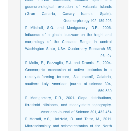
geomorphological evolution of volcanic islands
(Gran Canaria, Canary Islands, Spain).
Geomorphology 102, 189-203.
 Mitchell, S.G. and Montgomery, D.R., 2006.
Influence of a glacial buzzsaw on the height and
morphology of the Cascade Range in central
Washington State, USA. Quaternary Research 65,
96-107.
 Molin, P., Pazzaglia, F.J. and Dramis, F., 2004.
Geomorphic expression of active tectonics in a
rapidly-deforming forearc, Sila massif, Calabria,
southern Italy. American journal of science 304,
559-589.
 Montgomery, D.R., 2001. Slope distributions,
threshold hillslopes, and steady-state topography.
American Journal of Science 301, 432-454.
 Moradi, A.S., Hatzfeld, D. and Tatar, M., 2011.
Microseismicity and seismotectonics of the North