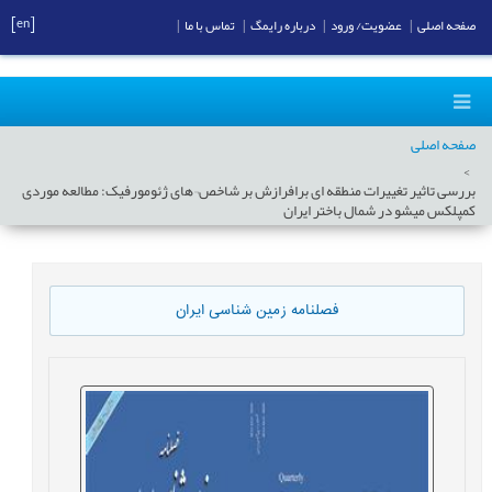
[en]
صفحه اصلی
|
عضویت/ ورود
|
درباره رایمگ
|
تماس با ما
|
صفحه اصلی
بررسی تاثیر تغییرات منطقه ای برافرازش بر شاخص¬های ژئومورفیک: مطالعه موردی
کمپلکس میشو در شمال باختر ایران
فصلنامه زمین شناسی ایران