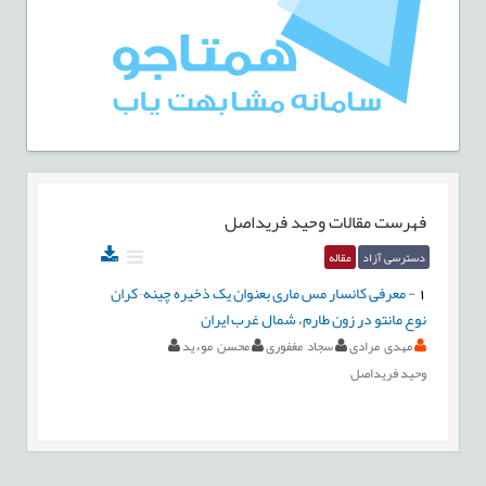
فهرست مقالات
وحید فریداصل
دسترسی آزاد
مقاله
1
-
معرفی کانسار مس ماری بعنوان یک ذخیره چینه¬کران
نوع مانتو در زون طارم، شمال غرب ایران
مهدی مرادی
سجاد مغفوری
محسن موءید
وحید فریداصل