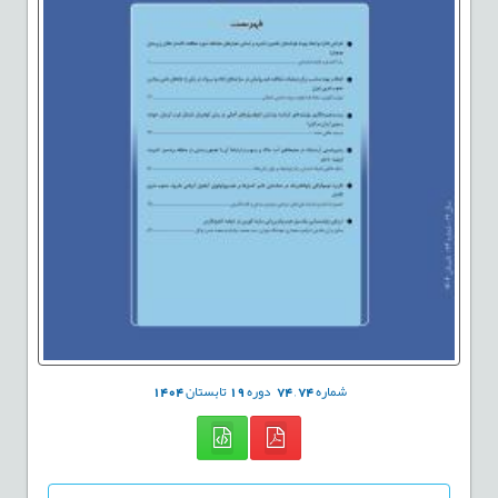
شماره
74
,
74
دوره
19
تابستان
1404