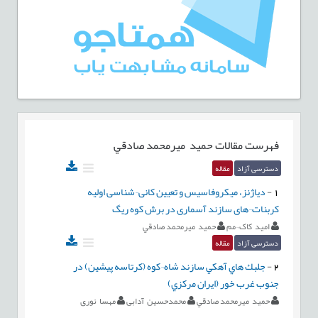
فهرست مقالات
حميد ميرمحمد صادقي
دسترسی آزاد
مقاله
1
-
دیاژنز، میکروفاسیس و تعیین کانی¬شناسی اولیه
کربنات¬های سازند آسماری در برش کوه ریگ
امید کاک¬مم
حميد ميرمحمد صادقي
دسترسی آزاد
مقاله
2
-
جلبك هاي آهكي سازند شاه¬كوه (كرتاسه پيشين) در
جنوب غرب خور (ايران مركزي)
حميد ميرمحمد صادقي
محمدحسین آدابی
مهسا نوری