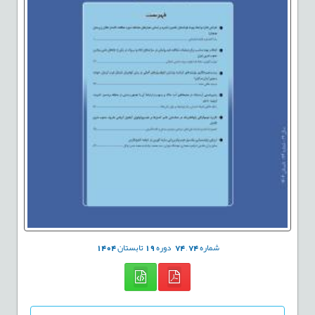
شماره
74
,
74
دوره
19
تابستان
1404