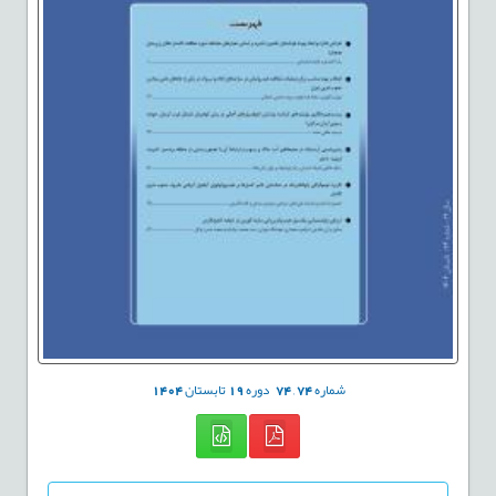
شماره
74
,
74
دوره
19
تابستان
1404