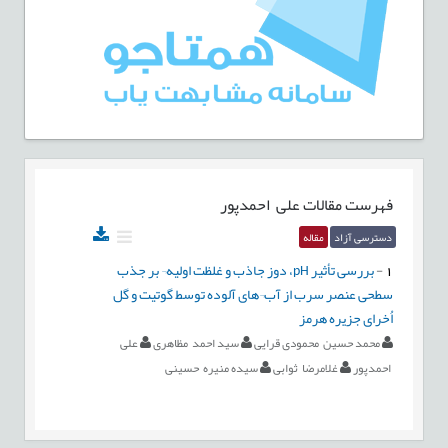
فهرست مقالات
علی احمدپور
دسترسی آزاد
مقاله
1
-
بررسی تأثیر pH، دوز جاذب و غلظت اولیه¬ بر جذب
سطحی عنصر سرب از آب¬های آلوده توسط گوتیت و گل
اُخرای جزیره هرمز
محمد حسین محمودی قرایی
سید احمد مظاهری
علی
احمدپور
غلامرضا ثوابی
سیده منیره حسینی