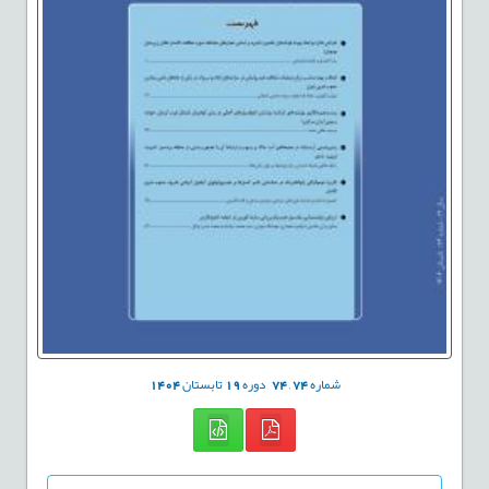
شماره
74
,
74
دوره
19
تابستان
1404