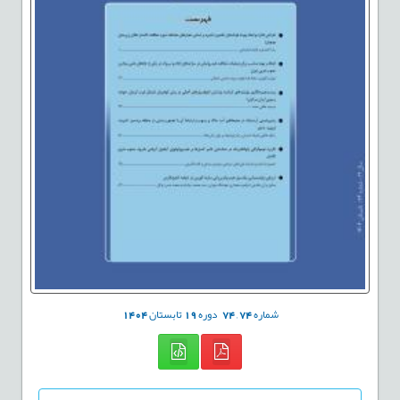
شماره
74
,
74
دوره
19
تابستان
1404