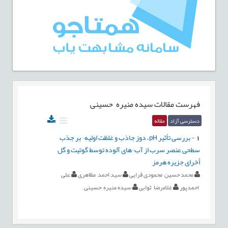
فهرست مقالات
سیده منیره حسینی
دسترسی آزاد
مقاله
1
-
بررسی تأثیر pH، دوز جاذب و غلظت اولیه¬ بر جذب
سطحی عنصر سرب از آب¬های آلوده توسط گوتیت و گل
اُخرای جزیره هرمز
محمد حسین محمودی قرایی
سید احمد مظاهری
علی
احمدپور
غلامرضا ثوابی
سیده منیره حسینی