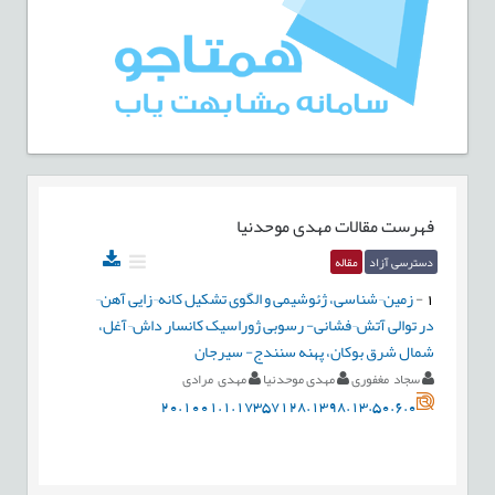
فهرست مقالات
مهدی موحدنیا
دسترسی آزاد
مقاله
1
-
زمین¬شناسی، ژئوشیمی و الگوی تشکیل کانه¬زایی آهن¬
در توالی آتش¬فشانی- رسوبی ژوراسیک کانسار داش¬آغل،
شمال شرق بوکان، پهنه سنندج- سیرجان
سجاد مغفوری
مهدی موحدنیا
مهدی مرادی
20.1001.1.17357128.1398.13.50.6.0