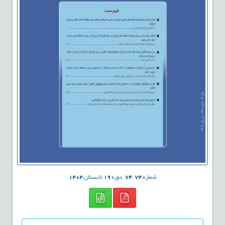
شماره
74
,
74
دوره
19
تابستان
1404