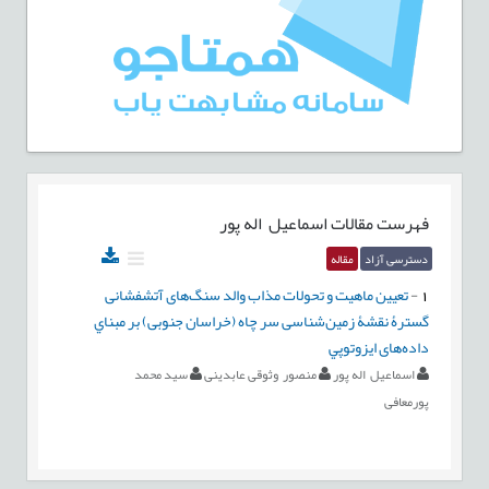
فهرست مقالات
اسماعیل اله پور
دسترسی آزاد
مقاله
1
-
تعیین ماهیت و تحولات مذاب والد سنگ‌های آتشفشانی
گسترۀ نقشۀ زمین‌شناسی سر چاه (خراسان جنوبی) بر مبناي
داده‌های ايزوتوپي
اسماعیل اله پور
منصور وثوقی عابدینی
سید محمد
پورمعافی