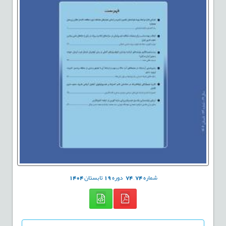
شماره
74
,
74
دوره
19
تابستان
1404