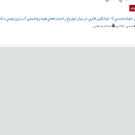
اله
ن توزيع رخساره‌هاي هيدروشيمي آب زيرزميني دشت ورامين
مهدي تلخابي
ميثم وديعتي