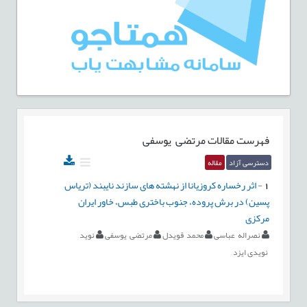
فهرست مقالات
مرتضی یوسفی
دسترسی آزاد
مقاله
1
-
اثر رخساره کروزیانا از نهشته های سازند نایبند (تریاس
پسین) در برش پروده، جنوب باختری طبس، خاور ایران
مرکزی
نصراله عباسی
محمد قویدل
مرتضی یوسفی
نوید
نویدی ایزد