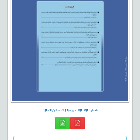
شماره
74
,
74
دوره
19
تابستان
1404