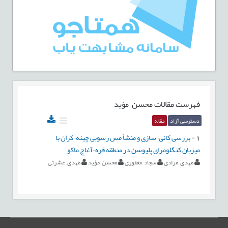
فهرست مقالات
محسن مؤید
دسترسی آزاد
مقاله
1
-
بررسی کانی¬سازی و منشأ مس رسوبی چینه¬کران با
میزبان کنگلومرای پلیوسن در منطقه قره¬آغاج ماکو
مهدی مرادی
سجاد مغفوری
محسن مؤید
مهدی عشرتی