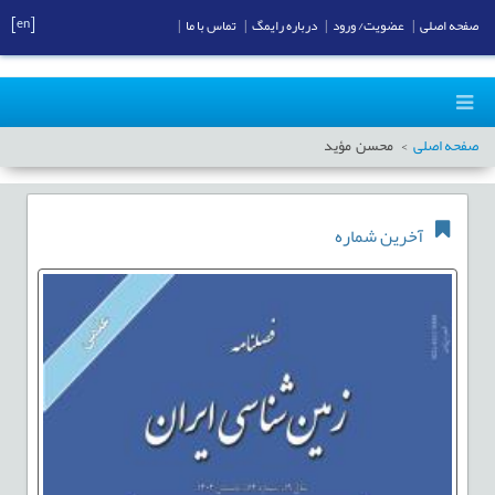
[en]
صفحه اصلی
|
عضویت/ ورود
|
درباره رایمگ
|
تماس با ما
|
صفحه اصلی
محسن مؤید
آخرین شماره