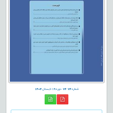
شماره
74
,
74
دوره
19
تابستان
1404