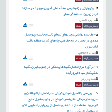
4
-
پترولوژی و ژئوشیمی سنگ¬های آذرین موجود در سازند
قرمز زیرین، منطقه گرمسار
حبیب قاسمی
دسترسی آزاد
مقاله
5
-
مقايسه توانايي روش‌هاي شعاع ثابت محاسبه‌اي و مدل
عددي در تعيين حريم حفاظتي چاه‌هاي شرب منطقه يافت
آباد تهران
بهزاد دلخواهي
دسترسی آزاد
مقاله
6
-
برآورد نرخ انحلال گنبدهای نمکی در جنوب ایران، گنبد
نمکی کنارسیاه فیروزآباد
مهدی زارعی
دسترسی آزاد
مقاله
7
-
. بررسی پتانسیل هیدروکربنی سازندهای ایلام، لافان و
سروک در میدان نفتی نصرت واقع در جنوب شرق خلیج
فارس با استفاده از داده های حاصل از پیرولیز راک ایول VI و
کروماتوگرافی گازی (GC)