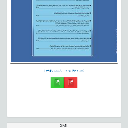
شماره
26
دوره
1
تابستان
1392
XML