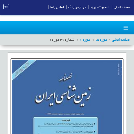
[en]
صفحه اصلی
|
عضویت/ ورود
|
درباره رایمگ
|
تماس با ما
|
صفحه اصلی
دوره ها
دوره
1
شماره
26
دوره
1