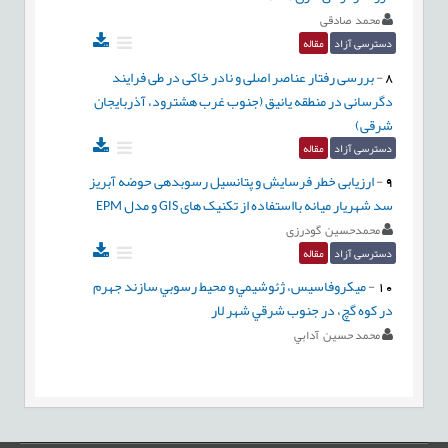
محمد صادقی
دسترسی آزاد
مقاله
8
-
بررسی رفتار عناصر اصلی و نادر خاکی در طی فرایند
دگرسانی در منطقه یانیق (جنوب غرب هشترود، آذربایجان
شرقی)
دسترسی آزاد
مقاله
9
-
ارزیابی خطر فرسایش و پتانسیل رسوبدهی حوضه آبریز
سد شهریار میانه بااستفاده از تکنیک های GIS و مدل EPM
محمدحسین ‏ گودرزی
دسترسی آزاد
مقاله
10
-
ميکروفاسيس، ژئوشيمي و محيط رسوبي سازند جهرم
در کوه گچ، در جنوب شرقي شهر لار
محمد حسين آدابي