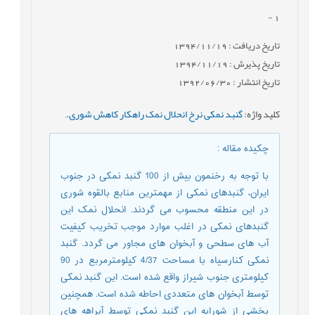
-
1
تاریخ دریافت : 1394/11/19
تاریخ پذیرش : 1394/11/19
تاریخ انتشار : 1392/06/30
کلید واژه
:
گنبد نمکی نرخ انحلال نمک راهکار کاهش شوری.
,
چکیده مقاله
:
با توجه به رخنمون بیش از 100 گنبد نمکی در جنوب
ایران، گنبدهای نمکی از مهمترین منابع بالقوه شوری
در این منطقه محسوب می گردند. انحلال نمک این
گنبدهای نمکی در اغلب موارد موجب تخریب کیفیت
آب های سطحی و آبخوان های مجاور می گردد. گنبد
نمکی کنارسیاه با مساحت 4/37 کیلومترمربع در 90
کیلومتری جنوب شیراز واقع شده است. این گنبد نمکی
توسط آبخوان های متعددی احاطه شده است. همچنین
بخشی از شورابه این گنبد نمکی توسط آبراهه های