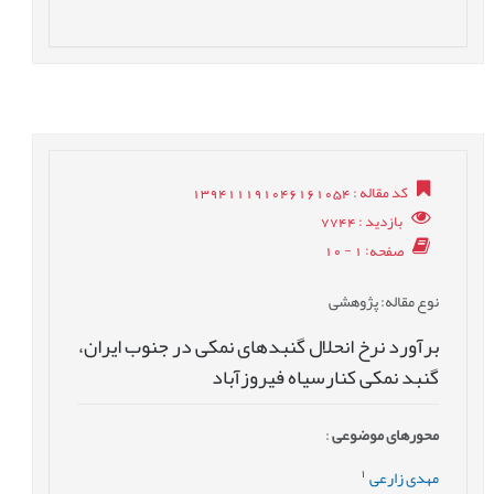
کد مقاله
: 139411191046161054
بازدید
: 7744
صفحه
: 1 - 10
نوع مقاله
: پژوهشی
برآورد نرخ انحلال گنبدهای نمکی در جنوب ایران،
گنبد نمکی کنارسیاه فیروزآباد
محورهای موضوعی
:
1
مهدی زارعی