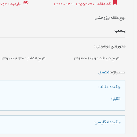
کد مقاله
: 13940929113552776
بازدید
: 2764
نوع مقاله
: پژوهشی
یسب
محورهای موضوعی
:
تاریخ دریافت : 1394/09/29
تاریخ انتشار : 1392/06/30
کلید واژه
:
ثبثصق
,
چکیده مقاله
:
ثقلق4
چکیده انگلیسی
: