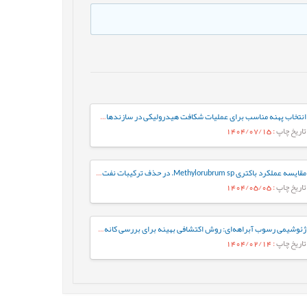
انتخاب پهنه مناسب برای عملیات شکافت هیدرولیکی در سازندهای ایلام و سروک در یکی از چاه-های نفتی میادین جنوب غربی ایران
تاریخ چاپ
: 1404/07/15
مقایسه عملکرد باکتری Methylorubrum sp. در حذف ترکیبات نفت خام به‌صورت آزاد و تثبیت‌شده: رویکردی بر پایه فعالیت آنزیم‌های کلیدی
تاریخ چاپ
: 1404/05/05
ژئوشیمی رسوب آبراهه‌ای: روش اکتشافی بهینه برای بررسی کانه‌زایی مس در گستره چاه رستم، جنوب بیرجند
تاریخ چاپ
: 1404/02/14