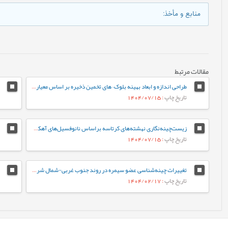
منابع و مأخذ
:
مقالات مرتبط
طراحی اندازه و ابعاد بهینه بلوک¬های تخمین ذخیره بر اساس معیارهای مختلف (مورد مطالعه: کانسار طلای زرزیمای موچش)
تاریخ چاپ
: 1404/07/15
زیست‌چینه‌نگاری نهشته‌های کرتاسه براساس نانوفسیل‌های آهکی در برش کوهبنان (شمال غرب کرمان، حوضه رسوبی ایران مرکزی)
تاریخ چاپ
: 1404/07/15
تغییرات چینه‌شناسی عضو سیمره در روند جنوب غربی-شمال شرقی زیرزون ساختاری لرستان، حوضه زاگرس
تاریخ چاپ
: 1404/02/17