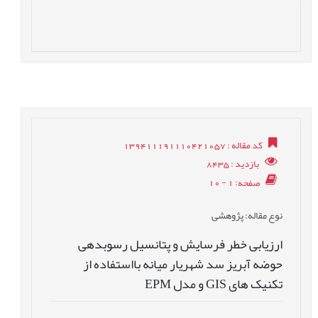
کد مقاله
: 139411191110421057
بازدید
: 8435
صفحه
: 1 - 10
نوع مقاله
: پژوهشی
ارزیابی خطر فرسایش و پتانسیل رسوبدهی
حوضه آبریز سد شهریار میانه بااستفاده از
تکنیک های GIS و مدل EPM