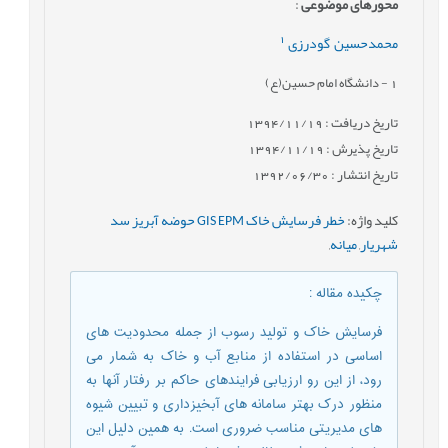
محورهای موضوعی
:
1
محمدحسین ‏ گودرزی
1
- دانشگاه امام حسین(ع)
تاریخ دریافت : 1394/11/19
تاریخ پذیرش : 1394/11/19
تاریخ انتشار : 1392/06/30
کلید واژه
:
خطر فرسایش خاک GIS EPM حوضه آبریز سد
شهریار
,
میانه
,
چکیده مقاله
:
فرسایش خاک و تولید رسوب از جمله محدودیت های
اساسی در استفاده از منابع آب و خاک به شمار می
رود، از این رو ارزیابی فرایندهای حاکم بر رفتار آنها به
منظور درک بهتر سامانه های آبخیزداری و تبیین شیوه
های مدیریتی مناسب ضروری است. به همین دلیل این