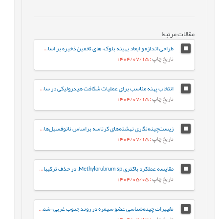
مقالات مرتبط
طراحی اندازه و ابعاد بهینه بلوک¬های تخمین ذخیره بر اساس معیارهای مختلف (مورد مطالعه: کانسار طلای زرزیمای موچش)
تاریخ چاپ
: 1404/07/15
انتخاب پهنه مناسب برای عملیات شکافت هیدرولیکی در سازندهای ایلام و سروک در یکی از چاه-های نفتی میادین جنوب غربی ایران
تاریخ چاپ
: 1404/07/15
زیست‌چینه‌نگاری نهشته‌های کرتاسه براساس نانوفسیل‌های آهکی در برش کوهبنان (شمال غرب کرمان، حوضه رسوبی ایران مرکزی)
تاریخ چاپ
: 1404/07/15
مقایسه عملکرد باکتری Methylorubrum sp. در حذف ترکیبات نفت خام به‌صورت آزاد و تثبیت‌شده: رویکردی بر پایه فعالیت آنزیم‌های کلیدی
تاریخ چاپ
: 1404/05/05
تغییرات چینه‌شناسی عضو سیمره در روند جنوب غربی-شمال شرقی زیرزون ساختاری لرستان، حوضه زاگرس
تاریخ چاپ
: 1404/02/17