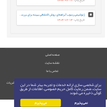
ژئوشیمی رسوب آبراهه‌ای: روش اکتشافی بهینه برای بررسی کانه‌زایی مس در گستره چاه رستم، جنوب بیرجند
تاریخ چاپ
: 1404/02/14
صفحه اصلی
نقشه سایت
تماس با ما
حقوق این وب‌سایت متعلق به سامانه مدیریت نشریات
برای شخصی سازی ارائه خدمات و تجربه بهتر شما در این
رایمگ است.
سایت، ضمن رعایت کامل حریم خصوصی، اطلاعات از طریق
کوکی ذخیره می شوند
حق نشر
1405-1396
©
نمی پذیرم
می پذیرم