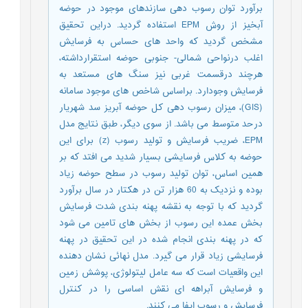
برآورد توان رسوب دهی سازندهای موجود در حوضه
آبخیز از روش EPM استفاده گردید. دراین تحقیق
مشخص گردید که واحد های حساس به فرسایش
اغلب درنواحی شمالی- جنوبی حوضه استقرارداشته،
هرچند درقسمت غربی نیز سنگ های مستعد به
فرسایش وجودارد. براساس شاخص های موجود سامانه
(GIS)، میزان رسوب دهی کل حوضه آبریز سد شهریار
درحد متوسط می باشد. از سوی دیگر، طبق نتایج مدل
EPM، ضریب فرسایش و تولید رسوب (z) برای این
حوضه به کلاس فرسایشی بسیار شدید می افتد که بر
همین اساس، توان تولید رسوب در سطح حوضه زیاد
بوده و نزدیک به 60 هزار تن در هکتار در سال برآورد
گردید که با توجه به نقشه پهنه بندی شدت فرسایش
بخش عمده این رسوب از بخش های تامین می شود
که در پهنه بندی انجام شده در این تحقیق در پهنه
فرسایشی زیاد قرار می گیرد. مدل نهائی نشان دهنده
این واقعیات است که سه عامل لیتولوژی، پوشش زمین
و فرسایش آبراهه ای نقش اساسی را در کنترل
فرسایش و رسوب ایفا می کنند.