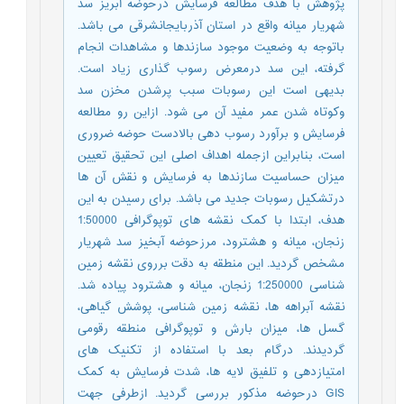
پژوهش با هدف مطالعه فرسایش درحوضه آبریز سد
شهریار میانه واقع در استان آذربایجانشرقی می باشد.
باتوجه به وضعیت موجود سازندها و مشاهدات انجام
گرفته، این سد درمعرض رسوب گذاری زیاد است.
بدیهی است این رسوبات سبب پرشدن مخزن سد
وکوتاه شدن عمر مفید آن می شود. ازاین رو مطالعه
فرسایش و برآورد رسوب دهی بالادست حوضه ضروری
است، بنابراین ازجمله اهداف اصلی این تحقیق تعیین
میزان حساسیت سازندها به فرسایش و نقش آن ها
درتشکیل رسوبات جدید می باشد. برای رسیدن به این
هدف، ابتدا با کمک نقشه های توپوگرافی 1:50000
زنجان، میانه و هشترود، مرزحوضه آبخیز سد شهریار
مشخص گردید. این منطقه به دقت برروی نقشه زمین
شناسی 1:250000 زنجان، میانه و هشترود پیاده شد.
نقشه آبراهه ها، نقشه زمین شناسی، پوشش گیاهی،
گسل ها، میزان بارش و توپوگرافی منطقه رقومی
گردیدند. درگام بعد با استفاده از تکنیک های
امتیازدهی و تلفیق لایه ها، شدت فرسایش به کمک
GIS درحوضه مذکور بررسی گردید. ازطرفی جهت