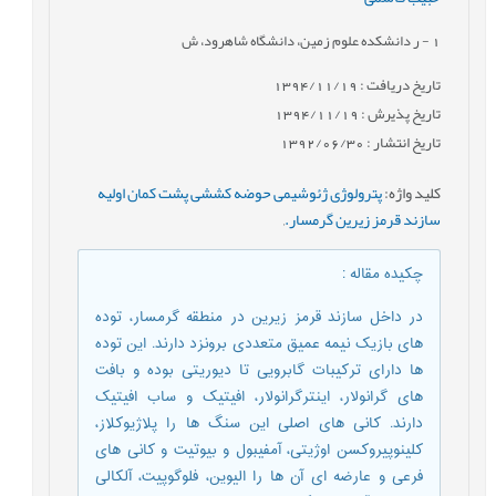
1
- ر دانشکده علوم زمین، دانشگاه شاهرود، ش
تاریخ دریافت : 1394/11/19
تاریخ پذیرش : 1394/11/19
تاریخ انتشار : 1392/06/30
کلید واژه
:
پترولوژی ژئوشیمی حوضه کششی پشت کمان اولیه
سازند قرمز زیرین گرمسار.
,
چکیده مقاله
:
در داخل سازند قرمز زیرین در منطقه گرمسار، توده
های بازیک نیمه عمیق متعددی برونزد دارند. این توده
ها دارای ترکیبات گابرویی تا دیوریتی بوده و بافت
های گرانولار، اینترگرانولار، افیتیک و ساب افیتیک
دارند. کانی های اصلی این سنگ ها را پلاژیوکلاز،
کلینوپیروکسن اوژیتی، آمفیبول و بیوتیت و کانی های
فرعی و عارضه ای آن ها را الیوین، فلوگوپیت، آلکالی