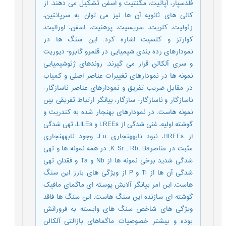
فلدسپار، آپاتیت، مگنتیت و اسفن تشکیل می دهند. از
کانی های ثانویه آن ها نیز می توان به سرپانتین،
زئولیت، کلریت، سریسیت، پرهنیت، اسفن، اورالیت،
کوارتز و کلسیت اشاره کرد. این سنگ ها در
نمودارهای رده بندی شیمیایی در قلمرو گابرو- دیوریت
و سری آلکالن قرار می گیرند. روندهای ژئوشیمیایی
نمونه ها در نمودارهای تغییرات عناصر اصلی و کمیاب
در مقابل ضریب تفریق و نمودارهای عناصر ناسازگار-
ناسازگار و ناسازگار- سازگار، بیان‎گر ارتباط تفریقی بین
نمونه هاست. در نمودارهای بهنجار شده به کندریت و
گوشته اولیه، غنی شدگی از LREEs و LILEs، تهی شدگی
از HREEs، نبود نابه‎‎هنجاری Eu، وجود نابه‎‎هنجاری
مثبت در عناصرK Sr , Rb, Ba, در همه نمونه ها و تهی
شدگی شدید برخی نمونه ها از Nb و Ta و فقدان تهی
شدگی آن ها از Ti و P از ویژگی های بارز این سنگ
هاست. این امر بیان‎گر آلایش پوسته ای ماگمای مافیک
گوشته ای سازنده این سنگ هاست. این سنگ ها فاقد
ویژگی های شاخص سنگ های وابسته به فرورانش
بوده و بیشتر خصوصیات ماگماهای بازالتی آلکالن