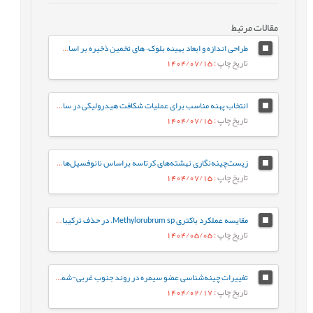
مقالات مرتبط
طراحی اندازه و ابعاد بهینه بلوک¬های تخمین ذخیره بر اساس معیارهای مختلف (مورد مطالعه: کانسار طلای زرزیمای موچش)
تاریخ چاپ
: 1404/07/15
انتخاب پهنه مناسب برای عملیات شکافت هیدرولیکی در سازندهای ایلام و سروک در یکی از چاه-های نفتی میادین جنوب غربی ایران
تاریخ چاپ
: 1404/07/15
زیست‌چینه‌نگاری نهشته‌های کرتاسه براساس نانوفسیل‌های آهکی در برش کوهبنان (شمال غرب کرمان، حوضه رسوبی ایران مرکزی)
تاریخ چاپ
: 1404/07/15
مقایسه عملکرد باکتری Methylorubrum sp. در حذف ترکیبات نفت خام به‌صورت آزاد و تثبیت‌شده: رویکردی بر پایه فعالیت آنزیم‌های کلیدی
تاریخ چاپ
: 1404/05/05
تغییرات چینه‌شناسی عضو سیمره در روند جنوب غربی-شمال شرقی زیرزون ساختاری لرستان، حوضه زاگرس
تاریخ چاپ
: 1404/02/17