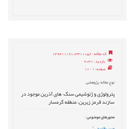
کد مقاله
: 13941119103311052
بازدید
: 9031
صفحه
: 1 - 10
نوع مقاله
: پژوهشی
پترولوژی و ژئوشیمی سنگ¬های آذرین موجود در
سازند قرمز زیرین، منطقه گرمسار
محورهای موضوعی
:
1
حبیب قاسمی