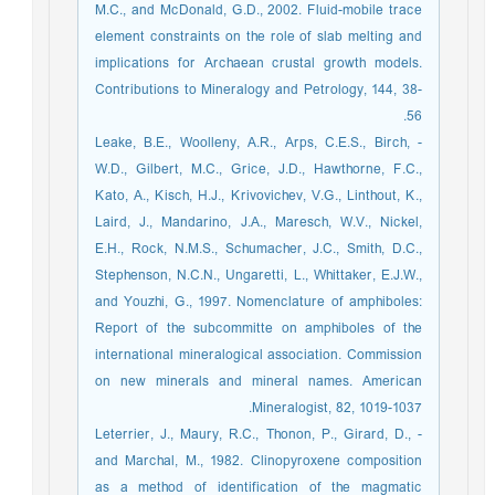
M.C., and McDonald, G.D., 2002. Fluid-mobile trace
element constraints on the role of slab melting and
implications for Archaean crustal growth models.
Contributions to Mineralogy and Petrology, 144, 38-
56.
- Leake, B.E., Woolleny, A.R., Arps, C.E.S., Birch,
W.D., Gilbert, M.C., Grice, J.D., Hawthorne, F.C.,
Kato, A., Kisch, H.J., Krivovichev, V.G., Linthout, K.,
Laird, J., Mandarino, J.A., Maresch, W.V., Nickel,
E.H., Rock, N.M.S., Schumacher, J.C., Smith, D.C.,
Stephenson, N.C.N., Ungaretti, L., Whittaker, E.J.W.,
and Youzhi, G., 1997. Nomenclature of amphiboles:
Report of the subcommitte on amphiboles of the
international mineralogical association. Commission
on new minerals and mineral names. American
Mineralogist, 82, 1019-1037.
- Leterrier, J., Maury, R.C., Thonon, P., Girard, D.,
and Marchal, M., 1982. Clinopyroxene composition
as a method of identification of the magmatic