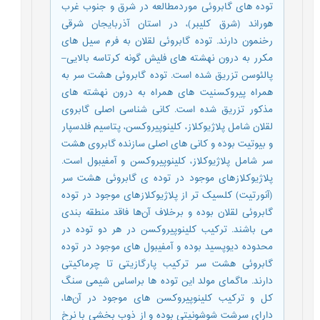
توده های گابروئی موردمطالعه در شرق و جنوب غرب
هوراند (شرق کلیبر)، در استان آذربایجان شرقی
رخنمون دارند. توده گابروئی لقلان به فرم سیل های
مکرر به درون نهشته های فلیش گونه کرتاسه بالایی–
پالئوسن تزریق شده است. توده گابروئی هشت سر به
همراه پیروکسنیت های همراه به درون نهشته های
مذکور تزریق شده است. کانی شناسی اصلی گابروی
لقلان شامل پلاژیوکلاز، کلینوپیروکسن، پتاسیم فلدسپار
و بیوتیت بوده و کانی های اصلی سازنده گابروی هشت
سر شامل پلاژیوکلاز، کلینوپیروکسن و آمفیبول است.
پلاژیوکلازهای موجود در توده ی گابروئی هشت سر
(آنورتیت) کلسیک تر از پلاژیوکلازهای موجود در توده
گابروئی لقلان بوده و برخلاف آن‌ها فاقد منطقه بندی
می باشند. ترکیب کلینوپیروکسن در هر دو توده در
محدوده دیوپسید بوده و آمفیبول های موجود در توده
گابروئی هشت سر ترکیب پارگازیتی تا چرماکیتی
دارند. ماگمای مولد این توده ها براساس شیمی سنگ
کل و ترکیب کلینوپیروکسن های موجود در آن‌ها،
دارای سرشت شوشونیتی بوده و از ذوب بخشی با نرخ