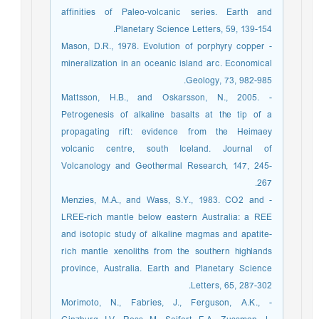
affinities of Paleo-volcanic series. Earth and
Planetary Science Letters, 59, 139-154.
- Mason, D.R., 1978. Evolution of porphyry copper
mineralization in an oceanic island arc. Economical
Geology, 73, 982-985.
- Mattsson, H.B., and Oskarsson, N., 2005.
Petrogenesis of alkaline basalts at the tip of a
propagating rift: evidence from the Heimaey
volcanic centre, south Iceland. Journal of
Volcanology and Geothermal Research, 147, 245-
267.
- Menzies, M.A., and Wass, S.Y., 1983. CO2 and
LREE-rich mantle below eastern Australia: a REE
and isotopic study of alkaline magmas and apatite-
rich mantle xenoliths from the southern highlands
province, Australia. Earth and Planetary Science
Letters, 65, 287-302.
- Morimoto, N., Fabries, J., Ferguson, A.K.,