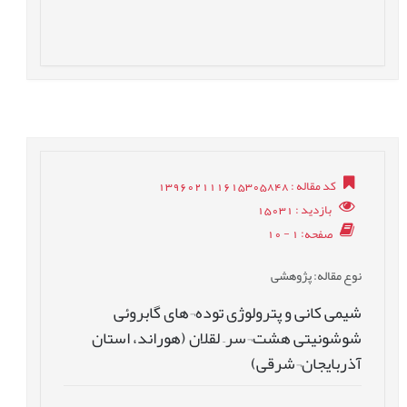
کد مقاله
: 139602111615305848
بازدید
: 15031
صفحه
: 1 - 10
نوع مقاله
: پژوهشی
شیمی کانی و پترولوژی توده¬های گابروئی
شوشونیتی هشت¬سر– لقلان (هوراند، استان
آذربایجان¬شرقی)