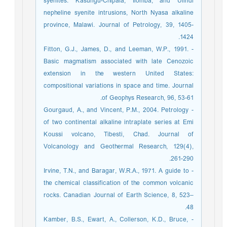
syenites: Kasungu-Chipala, Ilomba, and Ulindi
nepheline syenite intrusions, North Nyasa alkaline
province, Malawi. Journal of Petrology, 39, 1405-
1424.
- Fitton, G.J., James, D., and Leeman, W.P., 1991.
Basic magmatism associated with late Cenozoic
extension in the western United States:
compositional variations in space and time. Journal
of Geophys Research, 96, 53-61.
- Gourgaud, A., and Vincent, P.M., 2004. Petrology
of two continental alkaline intraplate series at Emi
Koussi volcano, Tibesti, Chad. Journal of
Volcanology and Geothermal Research, 129(4),
261-290.
- Irvine, T.N., and Baragar, W.R.A., 1971. A guide to
the chemical classification of the common volcanic
rocks. Canadian Journal of Earth Science, 8, 523–
48.
- Kamber, B.S., Ewart, A., Collerson, K.D., Bruce,