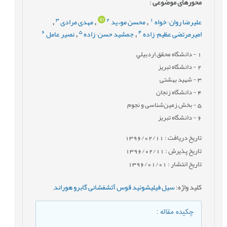
محورهای موضوعی
:
3
2
1
علیرضا روان¬خواه
محسن موءید
مهدی مرادی
,
,
,
6
5
4
امیرمرتضی عظیم¬زاده
جمشید حسن¬زاده
نصیر عامل
,
,
1
- دانشگاه محقق اردبيلي
2
- دانشگاه تبریز
3
- شهید بهشتی
4
- دانشگاه زنجان
5
- بخش زمین‌شناسی و نجوم
6
- دانشگاه تبريز
تاریخ دریافت : 1396/02/11
تاریخ پذیرش : 1396/02/11
تاریخ انتشار : 1396/01/01
کلید واژه
:
سیل فیلیشوئید قوس آتشفشانی گابرو هوراند
,
چکیده مقاله
: