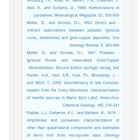
Ginzburg, I.V., Ross, M., Seifert, F.A., Zussman, J.,
Akoi, K., and Gottardi, G., 1988. Nomenclature of
pyroxenes. Mineralogical Magazine, 52, 535-550.
- Muller, D., and Groves, D.I., 1993. Direct and
indirect associations between potassic igneous
rocks, shoshonites and gold-copper deposites. Ore
Geology Review, 8, 383-406.
- Muller, D., and Groves, D.I., 1997. Potassic
Igneous Rocks and Associated Gold-Copper
Mineralization. Second Edition springer verlag, 242
- Panter, H.S., Hart, S.R., Kyle, Ph., Blusztanjn, J.,
and Wilch, T., 2000. Geochemistry of late Cenozoic
basalts from the Crary Mountains: characterization
of mantle sources in Marie Byrd Land, Antarctica.
Chemical Geology, 165, 215-241.
- Papike, J.J., Cameron, K.L., and Baldwin, K., 1974.
Amphiboles and pyroxenes: characterization of
other than quadrilateral components and estimates
of ferric iron from microprobe data. Geology