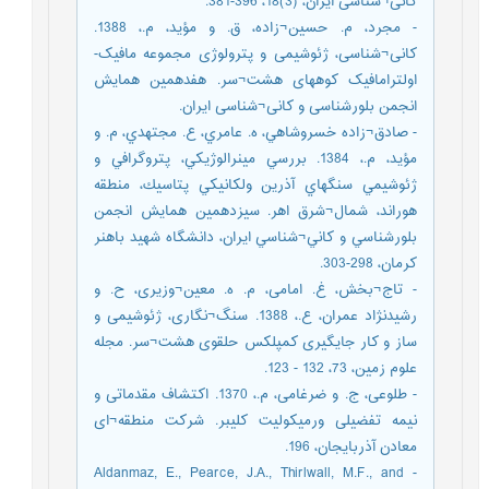
کانی¬شناسی ایران، (3)18، 396-381.
- مجرد، م. حسین¬زاده، ق. و مؤید، م.، 1388.
کانی¬شناسی، ژئوشیمی و پترولوژی مجموعه مافیک-
اولترامافیک کوههای هشت¬سر. هفدهمین همایش
انجمن بلورشناسی و کانی¬شناسی ایران.
- صادق¬زاده خسروشاهي، ه. عامري، ع. مجتهدي، م. و
مؤيد، م.، 1384. بررسي مينرالوژيكي، پتروگرافي و
ژئوشيمي سنگهاي آذرين ولكانيكي پتاسيك، منطقه
هوراند، شمال¬شرق اهر. سيزدهمين همايش انجمن
بلورشناسي و كاني¬شناسي ايران، دانشگاه شهيد باهنر
كرمان، 298-303.
- تاج¬بخش، غ. امامی، م. ه. معین¬وزیری، ح. و
رشیدنژاد عمران، ع.، 1388. سنگ¬نگاری، ژئوشیمی و
ساز و کار جایگیری کمپلکس حلقوی هشت¬سر. مجله
علوم زمین، 73، 132 - 123.
- طلوعی، ج. و ضرغامی، م.، 1370. اکتشاف مقدماتی و
نیمه تفضیلی ورمیکولیت کلیبر. شرکت منطقه¬ای
معادن آذربایجان، 196.
- Aldanmaz, E., Pearce, J.A., Thirlwall, M.F., and