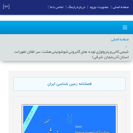
[en]
صفحه اصلی
|
عضویت/ ورود
|
درباره رایمگ
|
تماس با ما
|
صفحه اصلی
شیمی کانی و پترولوژی توده¬های گابروئی شوشونیتی هشت¬سر– لقلان (هوراند،
استان آذربایجان¬شرقی)
فصلنامه زمین شناسی ایران