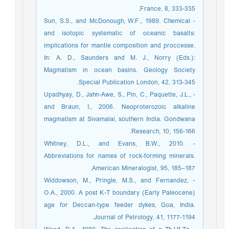
France, 8, 333-335.
- Sun, S.S., and McDonough, W.F., 1989. Chemical
and isotopic systematic of oceanic basalts:
implications for mantle composition and proccesse.
In: A. D., Saunders and M. J., Norry (Eds.):
Magmatism in ocean basins. Geology Society
Special Publication London, 42, 313-345.
- Upadhyay, D., Jahn-Awe, S., Pin, C., Paquette, J.L.,
and Braun, I., 2006. Neoproterozoic alkaline
magmatism at Sivamalai, southern India. Gondwana
Research, 10, 156-166.
- Whitney, D.L., and Evans, B.W., 2010.
Abbreviations for names of rock-forming minerals.
American Mineralogist, 95, 185–187.
- Widdowson, M., Pringle, M.S., and Fernandez,
O.A., 2000. A post K-T boundary (Early Paleocene)
age for Deccan-type feeder dykes, Goa, India.
Journal of Petrology, 41, 1177-1194.