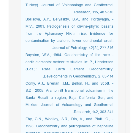
Turkey). Journal of Volcanology and Geothermal
Research, 115, 487-510.
- Borisova, A.Y., Belyaskty, B.V., and Portnyagin,
M.V., 2001. Petrogenesis of olivine-phyric basalts
from the Aphanasey Nikitin rise: Evidence for
contamination by cratonic lower continental crust.
Journal of Petrology, 42)2(, 277-316.
- Boynton, W.V., 1984. Geochemistry of the rare
earth elemants: meteorite studies. In: P., Henderson
(Eds.): Rare Earth Element Geochemistry.
Developments in Geochemistry, 2, 63-114.
- Conly, A.J., Brenan, J.M., Bellon, H., and Scott,
S.D., 2005. Arc to rift transitional volcanism in the
Santa Rosali a region, Baja California Sur, and
Mexico. Journal of Volcanology and Geothermal
Research, 142, 303-341.
- Eby, G.N., Woolley, A.R., Din, V., and Platt, G.,
1998. Geochemistry and petrogenesis of nepheline