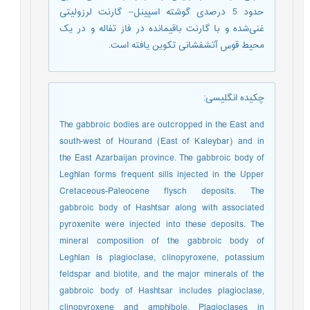
حدود 5 درصدی گوشته اسپینل– گارنت لرزولیتی
غنی‌شده و با گارنت باقیمانده در فاز تفاله و در یک
محیط قوس آتشفشانی تکوین یافته است.
چکیده انگلیسی
:
The gabbroic bodies are outcropped in the East and
south-west of Hourand (East of Kaleybar) and in
the East Azarbaijan province. The gabbroic body of
Leghlan forms frequent sills injected in the Upper
Cretaceous-Paleocene flysch deposits. The
gabbroic body of Hashtsar along with associated
pyroxenite were injected into these deposits. The
mineral composition of the gabbroic body of
Leghlan is plagioclase, clinopyroxene, potassium
feldspar and biotite, and the major minerals of the
gabbroic body of Hashtsar includes plagioclase,
clinopyroxene and amphibole. Plagioclases in