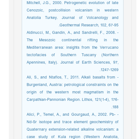
Mitchell, J.G., 2000. Petrogenetic evolution of late
Cenozoic, postcollision volcanism in western
Anatolia Turkey. Journal of Volcanology and
Geothermal Research, 102, 67-95.
- Aldinucci, M., Gandin, A., and Sandrelli, F., 2008.
The Mesozoic continental rifting in the
Mediterranean area: insights from the Verrucano
tectofacies of Southern Tuscany (Northern
Apennines, Italy). Journal of Earth Sciences, 97,
1247-1269.
- Ali, S., and Ntaflos, T., 2011. Alkali basalts from
Burgenland, Austria: petrological constraints on the
origin of the western most magmatism in the
Carpathian-Pannonian Region. Lithos, 121(1-4), 176-
188.
- Alici, P., Temel, A., and Gourgaud, A., 2002. Pb-
Nd-Sr isotope and trace element geochemistry of
Quaternary extension-related alkaline volcanism: a
case study of Kula region (Western Anatolia,