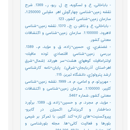
- باباخانی، ع. و لسکویه، ج. ل. ریو، ر.، 1369. شرح
نقشه زمین¬شناسی چهارگوش اهر. مقیاس 1:250000،
سازمان زمین¬شناسی کشور، 123.
- باباخانی، ع. و ناظر، ن. خ.، 1370. نقشه زمین¬شناسی
لاهرود، 1:100000. سازمان زمین¬شناسی و اکتشافات
معدنی کشور.
- غضنفري، ي. حسین¬زاده، ق. و مؤید، م.، 1389.
بررسي زمين¬شناسي اقتصادي توده مافيك-
اولترامافيك كوههاي هشت¬سر هوراند (شمال¬شرق
اهر-استان آذربايجان¬شرقي). پايان¬نامه كارشناسي
ارشد پترولوژي، دانشگاه تبريز، 115.
- مهرپرتو، م. و امامی، م. ه.، 1999. نقشه زمین¬شناسی
کلیبر، 1:100000. سازمان زمین¬شناسی و اکتشافات
معدنی کشور، شماره 5467.
- مؤید، م. مجرد، م. و حسین¬زاده، ق.، 1389. برآورد
دما-فشار و گریزندگی اکسیژن در گابرو-
پیروکسنیت¬های تازه¬کند کلیبر، با تمرکز بر شیمی
بلورها و فعالیت کانی¬ها. مجله بلورشناسی و