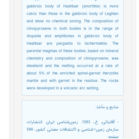
gabbroic body of Hashtsar (anorthite) is more
calcic than those in the gabbroic body of Leghlan
and show no chemical zoning. The composition of
clinopyroxene in both bodies is in the range of
diopside and amphiboles in gabbroic body of
Hashtsar are pargasite to tschermakite. The
parental magmas of these bodies, based on mineral
chemistry and composition of clinopyroxene, was
shoshonit and the melting occurred at a rate of
about 5% of the enriched spinel-garnet lherzolite
mantle and with garnet in the residue. The rocks
were developed in a volcanic arc setting.
منابع و مأخذ
:
- آقانباتی، ع.، 1383. زمین‌شناسی ایران. انتشارات
سازمان زمین¬شناسی و اکتشافات معدنی کشور، 586
صفحه.