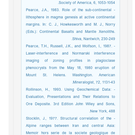
Society of America, 6, 1053-1054.
- Pearce, J.A., 1983. Role of the sub-continental
lithosphere in magma genesis at active continental
margins. In: C. J., Howkesworth and M. J., Norry
(Eds.): Continental Basalts and Mantle Xenoliths.
Shiva, Nantwich, 230-249.
- Pearce, T.H., Russell, J.K., and Wolfson, I., 1987.
Laser-interference and Normarski interference
imaging of zoning profiles in plagioclase
phenocrysts from the May 18, 1980 eruption of
Mount St. Helens. Washington. American
Mineralogist, 72, 1131-43.
- Rollinson, H., 1993. Using Geochemical Data:
Evaluation, Presentations and Their Relations to
Ore Deposite. 3rd Edition John Wiley and Sons,
New York, 488.
- Stocklin, J., 1977. Structural correlation of the
Alpine ranges between Iran and central Asia:
Memoir hors serie de la societe geologique de