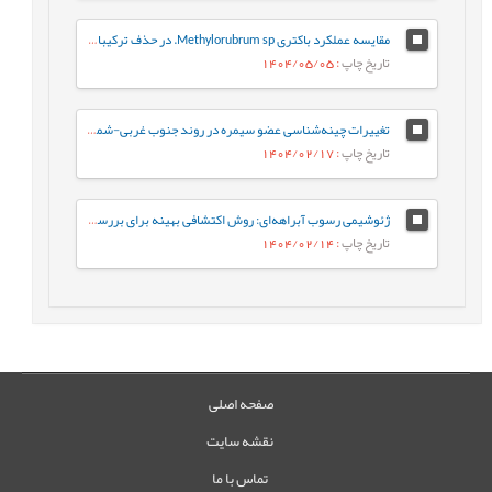
مقایسه عملکرد باکتری Methylorubrum sp. در حذف ترکیبات نفت خام به‌صورت آزاد و تثبیت‌شده: رویکردی بر پایه فعالیت آنزیم‌های کلیدی
تاریخ چاپ
: 1404/05/05
تغییرات چینه‌شناسی عضو سیمره در روند جنوب غربی-شمال شرقی زیرزون ساختاری لرستان، حوضه زاگرس
تاریخ چاپ
: 1404/02/17
ژئوشیمی رسوب آبراهه‌ای: روش اکتشافی بهینه برای بررسی کانه‌زایی مس در گستره چاه رستم، جنوب بیرجند
تاریخ چاپ
: 1404/02/14
صفحه اصلی
نقشه سایت
تماس با ما