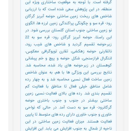
گرفته است. با توجه به موقعيت ساختارى ويژه این
منطقه، در این پژوهش سعی شده است که با ارزیابی
شاخص های ریخت زمین ساختی حوضه آبريز گرگان
رود- قره سو و چگونگی پراکندگی زمین لرزه ها، الگوی
نو زمین ساختی جنوب استان گلستان بررسی شود. در
این راستا، حوضه آبريز گرگان رود- قره سو به 22
زيرحوضه تقسیم گردید و شاخص های شیب رود،
ناتقارنی حوضه زهکشی، تقارن توپوگرافی معکوس،
انتگرال فرازسنجی، شکل حوضه و پیچ و خم پیشانی
کوهستان در زیرحوضه های یاد شده، محاسبه شد.
نتایج بررسی این ویژگی ها با هم، به عنوان شاخص
زمین ساخت فعال نسبی محاسبه شد و به چهار رده
شامل مناطق خیلی فعال تا مناطق با فعالیت کم
تقسیم بندی شد. رده های بالای فعالیت نسبی زمین
ساختی بیشتر در جنوب و جنوب باختری حوضه
گرگانرود- قره سو به دست آمد. در حالی که نواحی
خاوری و جنوب خاوری دارای رده های متوسط تا پایین
فعالیت هستند. میزان فعالیت زمین ساختی در این
ناحیه از شمال به جنوب افزایش می یابد. این افزایش