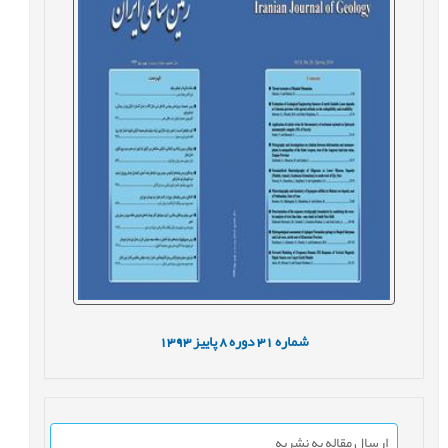
شماره
31
دوره
8
پاییز
1393
ارسال مقاله به نشریه