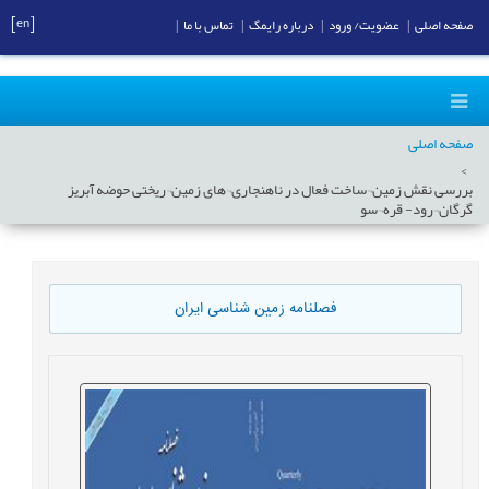
[en]
صفحه اصلی
|
عضویت/ ورود
|
درباره رایمگ
|
تماس با ما
|
صفحه اصلی
بررسی نقش زمین¬ساخت فعال در ناهنجاری¬های زمین¬ریختی حوضه آبریز
گرگان¬رود- قره¬سو
فصلنامه زمین شناسی ایران