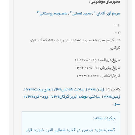
محورهای موضوعی
:
3
2
1
مریم آق¬آتابای
مجید نعمتی
معصومه روستائی
,
,
-
1
-
2
3
- گروه زمین¬شناسی، دانشکده علوم پایه، دانشگاه گلستان،
گرگان.
تاریخ دریافت : 1394/09/16
تاریخ پذیرش : 1394/09/16
تاریخ انتشار : 1393/09/30
کلید واژه
:
زمین&#172
,
ساخت شاخص&#172
,
های ریخت&#172
,
زمین&#172
,
ساختی حوضه آبریز گرگان&#172
,
رود- قره&#172
,
سو.
,
چکیده مقاله
:
گستره مورد بررسی در کناره شمالی البرز خاوری قرار