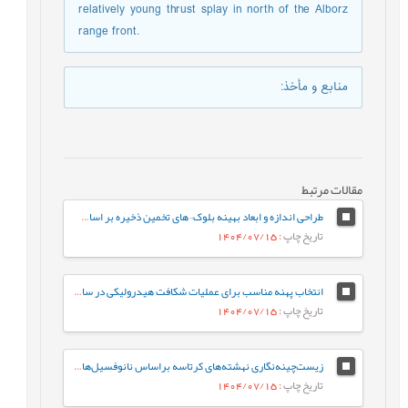
relatively young thrust splay in north of the Alborz
range front.
منابع و مأخذ
:
مقالات مرتبط
طراحی اندازه و ابعاد بهینه بلوک¬های تخمین ذخیره بر اساس معیارهای مختلف (مورد مطالعه: کانسار طلای زرزیمای موچش)
تاریخ چاپ
: 1404/07/15
انتخاب پهنه مناسب برای عملیات شکافت هیدرولیکی در سازندهای ایلام و سروک در یکی از چاه-های نفتی میادین جنوب غربی ایران
تاریخ چاپ
: 1404/07/15
زیست‌چینه‌نگاری نهشته‌های کرتاسه براساس نانوفسیل‌های آهکی در برش کوهبنان (شمال غرب کرمان، حوضه رسوبی ایران مرکزی)
تاریخ چاپ
: 1404/07/15