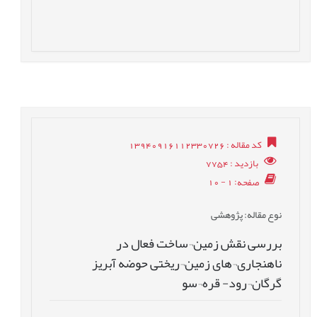
کد مقاله
: 13940916112330726
بازدید
: 7754
صفحه
: 1 - 10
نوع مقاله
: پژوهشی
بررسی نقش زمین¬ساخت فعال در
ناهنجاری¬های زمین¬ریختی حوضه آبریز
گرگان¬رود- قره¬سو