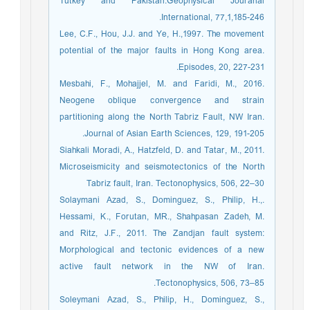
Tutkey and Pakistan.Geophysical Jouranal
International, 77,1,185-246.
Lee, C.F., Hou, J.J. and Ye, H.,1997. The movement
potential of the major faults in Hong Kong area.
Episodes, 20, 227-231.
Mesbahi, F., Mohajjel, M. and Faridi, M., 2016.
Neogene oblique convergence and strain
partitioning along the North Tabriz Fault, NW Iran.
Journal of Asian Earth Sciences, 129, 191-205.
Siahkali Moradi, A., Hatzfeld, D. and Tatar, M., 2011.
Microseismicity and seismotectonics of the North
Tabriz fault, Iran. Tectonophysics, 506, 22–30
.Solaymani Azad, S., Dominguez, S., Philip, H.,
Hessami, K., Forutan, MR., Shahpasan Zadeh, M.
and Ritz, J.F., 2011. The Zandjan fault system:
Morphological and tectonic evidences of a new
active fault network in the NW of Iran.
Tectonophysics, 506, 73–85.
Soleymani Azad, S., Philip, H., Dominguez, S.,