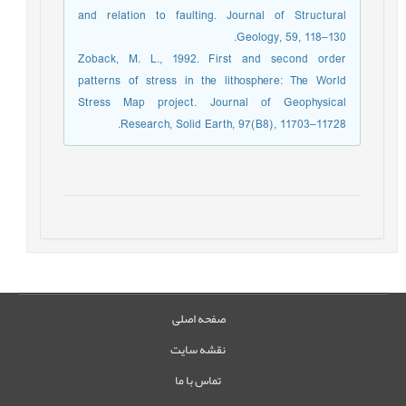
and relation to faulting. Journal of Structural
Geology, 59, 118–130.
Zoback, M. L., 1992. First and second order
patterns of stress in the lithosphere: The World
Stress Map project. Journal of Geophysical
Research, Solid Earth, 97(B8), 11703–11728.
صفحه اصلی
نقشه سایت
تماس با ما