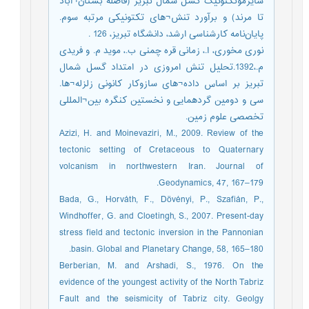
سایزموتکتونیک گسل شمال تبریز (فاصله بستان¬آباد
تا مرند) و برآورد تنش¬های تکتونیکی مرتبه سوم.
پایان‌نامه کارشناسی ارشد، دانشگاه تبریز، 126 .
نوری مخوری، ا.، زمانی قره چمنی ب.، موید م. و فریدی
م.،1392.تحلیل تنش امروزی در امتداد گسل شمال
تبریز بر اساس داده¬های سازوکار کانونی زلزله¬ها.
سی و دومین گردهمایی و نخستین کنگره بین¬المللی
تخصصی علوم زمین.
Azizi, H. and Moinevaziri, M., 2009. Review of the
tectonic setting of Cretaceous to Quaternary
volcanism in northwestern Iran. Journal of
Geodynamics, 47, 167–179.
Bada, G., Horváth, F., Dövényi, P., Szafián, P.,
Windhoffer, G. and Cloetingh, S., 2007. Present-day
stress field and tectonic inversion in the Pannonian
basin. Global and Planetary Change, 58, 165–180.
Berberian, M. and Arshadi, S., 1976. On the
evidence of the youngest activity of the North Tabriz
Fault and the seismicity of Tabriz city. Geolgy