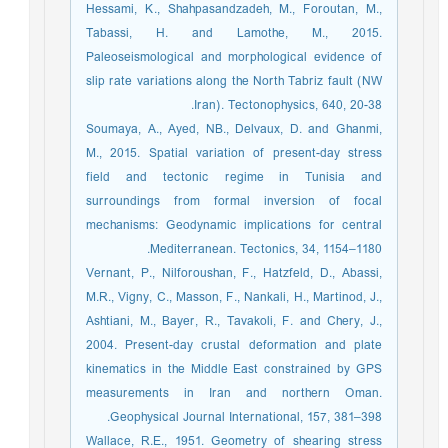
Hessami, K., Shahpasandzadeh, M., Foroutan, M.,
Tabassi, H. and Lamothe, M., 2015.
Paleoseismological and morphological evidence of
slip rate variations along the North Tabriz fault (NW
Iran). Tectonophysics, 640, 20-38.
Soumaya, A., Ayed, NB., Delvaux, D. and Ghanmi,
M., 2015. Spatial variation of present-day stress
field and tectonic regime in Tunisia and
surroundings from formal inversion of focal
mechanisms: Geodynamic implications for central
Mediterranean. Tectonics, 34, 1154–1180.
Vernant, P., Nilforoushan, F., Hatzfeld, D., Abassi,
M.R., Vigny, C., Masson, F., Nankali, H., Martinod, J.,
Ashtiani, M., Bayer, R., Tavakoli, F. and Chery, J.,
2004. Present-day crustal deformation and plate
kinematics in the Middle East constrained by GPS
measurements in Iran and northern Oman.
Geophysical Journal International, 157, 381–398.
Wallace, R.E., 1951. Geometry of shearing stress