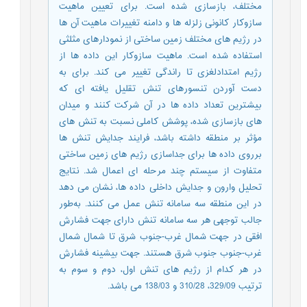
مختلف، بازسازی شده است. برای تعیین ماهیت
سازوکار کانونی زلزله ها و دامنه تغییرات ماهیت آن ها
در رژیم های مختلف زمین ساختی از نمودارهای مثلثی
استفاده شده است. ماهیت سازوکار این داده ها از
رژیم امتدادلغزی تا راندگی تغییر می کند. برای به
دست آوردن تنسورهای تنش تقلیل یافته ای که
بیشترین تعداد داده ها در آن شرکت کنند و میدان
های بازسازی شده، پوشش کاملی نسبت به تنش های
مؤثر بر منطقه داشته باشد، فرایند جدایش تنش ها
برروی داده ها برای جداسازی رژیم های زمین ساختی
متفاوت از سیستم چند مرحله ای اعمال شد. نتایج
تحلیل وارون و جدایش داخلی داده ها، نشان می دهد
در این منطقه سه سامانه تنش عمل می کنند. به‌طور
جالب توجهی هر سه سامانه تنش دارای جهت فشارش
افقی در جهت شمال غرب-جنوب شرق تا شمال شمال
غرب-جنوب جنوب شرق هستند. جهت بیشینه فشارش
در هر کدام از رژیم های تنش اول، دوم و سوم به
ترتیب 329/09، 310/28 و 138/03 می باشد.