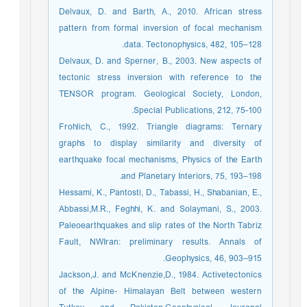
Delvaux, D. and Barth, A., 2010. African stress
pattern from formal inversion of focal mechanism
data. Tectonophysics, 482, 105–128.
Delvaux, D. and Sperner, B., 2003. New aspects of
tectonic stress inversion with reference to the
TENSOR program. Geological Society, London,
Special Publications, 212, 75-100.
Frohlich, C., 1992. Triangle diagrams: Ternary
graphs to display similarity and diversity of
earthquake focal mechanisms, Physics of the Earth
and Planetary Interiors, 75, 193–198.
Hessami, K., Pantosti, D., Tabassi, H., Shabanian, E.,
Abbassi,M.R., Feghhi, K. and Solaymani, S., 2003.
Paleoearthquakes and slip rates of the North Tabriz
Fault, NWIran: preliminary results. Annals of
Geophysics, 46, 903–915.
Jackson,J. and McKnenzie,D., 1984. Activetectonics
of the Alpine- Himalayan Belt between western