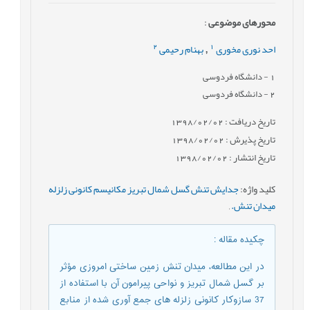
محورهای موضوعی
:
2
1
احد نوری مخوری
بهنام رحیمی
,
1
- دانشگاه فردوسی
2
- دانشگاه فردوسی
تاریخ دریافت : 1398/02/02
تاریخ پذیرش : 1398/02/02
تاریخ انتشار : 1398/02/02
کلید واژه
:
جدایش تنش گسل شمال تبریز مکانیسم کانونی زلزله
میدان تنش.
,
چکیده مقاله
:
در این مطالعه، میدان تنش زمین ساختی امروزی مؤثر
بر گسل شمال تبریز و نواحی پیرامون آن با استفاده از
37 سازوکار کانونی زلزله های جمع آوری شده از منابع