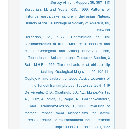
Survey of Iran, Repport 39, 397–418.
Berberian, M. and Yeats, R.S., 1999. Patterns of
historical earthquake rupture in theIranian Plateau.
Bulletin of the Seismological Society of America, 89,
120–139.
Berberian, M., 1977. Contribution to the
seismotectonics of Iran . Ministry of Industry and
Mines, Geological and Mining Survey of Iran,
Tectonic and Seismotectonic Research Section, 3.
Bott, M.H.P., 1959. The mechanisms of oblique slip
faulting. Geological Magazine, 96, 109-117.
Copley, A. and Jackson, J., 2006. Active tectonics of
the Turkish‐Iranian plateau. Tectonics, 25,6, 1-19.
De Vicente, G.D., Cloetingh, S.A.P.L., Muñoz-Martín,
A., Olaiz, A., Stich, D., Vegas, R., Galindo‐Zaldívar,
J. and Fernández‐Lozano, J., 2008. Inversion of
moment tensor focal mechanisms for active
stresses around the microcontinent Iberia: Tectonic
implications. Tectonics, 27,1, 1-22.