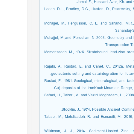
-Leach, D.L., Bradley, D.C., Huston, D., Pisarevsky,
-Mohajjel, M., Fergusson, C. L. and Sahandi, M.R.
Sanandaj-S
-Mohajjel, M.,and Porouhan, N.,2003. Geometry and 
Transpression Tec
-Momenzadeh, M., 1976. Stratabound lead-zinc ore
-Rajabi, A., Rastad, E. and Canet, C., 2012a. Me
geotectonic setting and dataintegration for futur
-Rastad, E., 1981. Geological, mineralogical, and f
Cu) deposits of the IranKouh Mountain Range, Es
-Safaei, H., Taheri, A. and Vaziri Moghadam, H., 200
-Tabaei, M., Mehdizadeh, R. and Esmaeili, M., 2016
- Wilkinson, J. J., 2014. Sediment-Hosted Zinc–