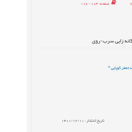
صفحه
: 103 - 118
 کانه زایی سرب-روی
5
جعفر کوپایی
تاریخ انتشار : 1401/12/11