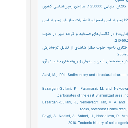
-زاهدی، م. و عمیدی، س .، م.، 1370. شرح نقشه زمین‌شناسی چهارگوش کاشان، مقیاس 1:250000، سازمان زمین‌شناسی کشور،
-زاهدی، م.، صمدیان، م.، طاووسیان، ش. و عمیدی، م.، 1978. نقشه 1:250000زمین‌شناسی اصفهان، انتشارات سازمان زمین‌شناسی
 سرب و روی (باریت) در کانسارهای فسخود و گردنه شیر در جنوب
 س. و راستاد، ا.، 1399. الگوی تکامل ساختاری ناحیه جنوب نطنز شاهدی از تقابل ترافشارش
 سنندج - سيرجان در نيمه شمال غربي و معرفي زيرپهنه هاي جديد در آن،
-Alavi, M., 1991. Sedimentary and structural characte
-Bazargani-Guilani, K., Faramarzi, M. and Nekouva
carbonates of the east Shahmirzad area, no
-Bazargani-Guilani, K., Nekouvaght Tak, M. A. and
rocks, northeast Shahmirzad, 
-Beygi, S., Nadimi, A., Safaei, H., Nahodilova, R., Vr
2016. Tectonic history of seismogenic