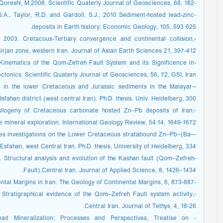
-Jamali,F., Hessami Azar, Kh. and Qoreshi, M,2008. Scientific Quaterly Journal of Geosciences, 68, 182.
 S.A., Taylor, R.D. and Gardoll, S.J., 2010 Sediment-hosted lead-zinc
deposits in Earth history: Economic Geology, 105, 593 625.
, 2003. Cretacous-Tertiary convergence and continental collision,
irjan zone, western Iran. Journal of Asian Earth Sciences 21, 397-412
Kinematics of the Qom-Zefreh Fault System and its Significence in
tonics. Scientific Quaterly Journal of Geosciences, 56, 72, GSI, Iran.
s in the lower Cretaceous and Jurassic sediments in the Malayar-
Isfahan district (west central Iran). Ph.D. thesis. Univ. Heidelberg, 300.
tallogeny of Cretaceous carbonate hosted Zn–Pb deposits of Iran:
e mineral exploration. International Geology Review, 54:14, 1649-1672.
acies investigations on the Lower Cretaceous stratabound Zn–Pb–(Ba–
fahan, west Central Iran. Ph.D. thesis, University of Heidelberg, 334.
8. Structural analysis and evolution of the Kashan fault (Qom–Zefreh
Fault),Central Iran. Journal of Applied Science, 8, 1426–1434.
-Stocklin, J., 1974. Possible Ancient Continental Margins in Iran. The Geology of Continental Margins, 6, 873-887.
, Stratigraphical evidence of the Qom–Zefreh Fault system activity,
Central Iran. Journal of Tethys, 4, 18-26.
Lead Mineralization: Processes and Perspectives, Treatise on