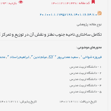
کد مقاله
: 1401121141438
بازدید
: 7193
20.1001.1.17357128.1401.16.64.7.0
نوع مقاله
: پژوهشی
تکامل ساختاری ناحیه جنوب نطنز و نقش آن در توزیع و تمرکز
محورهای موضوعی
:
4
3
*
2
1
فیروزه شواخی
سعید معدنی پور
میثم تدین
ابراهیم راستاد
محمد
,
,
,
,
1
- دانشگاه تربیت مدرس
2
- دانشگاه تربیت مدرس
3
- دانشگاه تربیت مدرس
4
- دانشگاه تربیت مدرس
5
- دانشگاه تربیت مدرس
تاریخ دریافت : 1401/12/11
تاریخ پذیرش : 1401/12/11