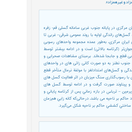
اد و غيرهمزاد#
,
ن مرکزی در پایانه جنوب غربی سامانه گسلی قم- زفره
گسل‌های راندگی اولیه با روند عمومی شرقی– غربی تا
ران مرکزی، به‌طور عمده مجموعه واحدهای رسوبی
ن‌تر (کرتاسه بالائی) است و در ادامه بیشتر توسط
ی قطع و جابجا شده‌اند. برمبنای مشاهدات صحرایی و
 جنوب نطنز به دو صورت کانی زائی های در واحدهای
دگی و گسل‌های امتدادلغز با مولفة نرمال متأخر قطع
ن با رسوب‌گذاری سنگ میزبان در اثر فعالیت گسل های
ن و پیناوند صورت گرفت و در ادامه توسط گسل های
 پرمين – ترياس در بازه زماني پس از کرتاسه پاياني و
اکم بر ناحیه می باشد، درحالی‌که کانه زايي هم‌زمان
مين ساختي کششي حاکم بر ناحیه شکل می‌گیرد.