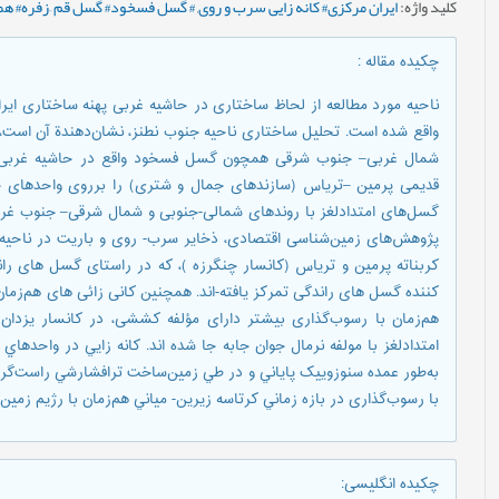
کلید واژه
:
ایران مرکزی# کانه زایی سرب و روی
,
# گسل فسخود# گسل قم –زفره# همز
چکیده مقاله
:
ناحیه مورد مطالعه از لحاظ ساختاری در حاشیه غربی پهنه ساختاری ایرا
واقع شده است. تحلیل ساختاری ناحیه جنوب نطنز، نشان‌دهندة آن است، 
شمال غربی– جنوب شرقی همچون گسل فسخود واقع در حاشیه غربی ای
قدیمی پرمین –تریاس (سازندهای جمال و شتری) را برروی واحدهای جوا
گسل‌های امتدادلغز با روندهای شمالی-جنوبی و شمال شرقی– جنوب غرب
پژوهش‌های زمین‌شناسی اقتصادی، ذخایر سرب- روی و باریت در ناحیه
کربناته پرمین و تریاس (کانسار چنگرزه )، که در راستای گسل های ران
کننده گسل های راندگی تمرکز یافته-اند. همچنین کانی زائی های هم‌زما
هم‌زمان با رسوب‌گذاری بیشتر دارای مؤلفه کششی، در کانسار یزدا
امتدادلغز با مولفه نرمال جوان جابه جا شده اند. کانه زايي در واحدهاي
به‌طور عمده سنوزوييک پاياني و در طي زمین‌ساخت ترافشارشي راست‌گرد ح
با رسوب‌گذاری در بازه زماني کرتاسه زيرين- مياني هم‌زمان با رژيم ز
چکیده انگلیسی
: