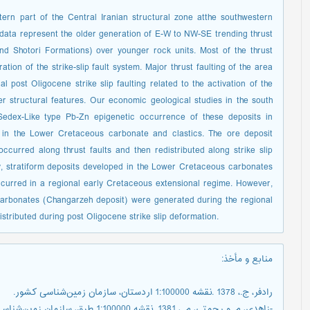
tern part of the Central Iranian structural zone atthe southwestern
 data represent the older generation of E-W to NW-SE trending thrust
nd Shotori Formations) over younger rock units. Most of the thrust
ion of the strike-slip fault system. Major thrust faulting of the area
 post Oligocene strike slip faulting related to the activation of the
r structural features. Our economic geological studies in the south
Sedex-Like type Pb-Zn epigenetic occurrence of these deposits in
 in the Lower Cretaceous carbonate and clastics. The ore deposit
curred along thrust faults and then redistributed along strike slip
y, stratiform deposits developed in the Lower Cretaceous carbonates
curred in a regional early Cretaceous extensional regime. However,
carbonates (Changarzeh deposit) were generated during the regional
tributed during post Oligocene strike slip deformation.
منابع و مأخذ
:
رادفر، ج.، 1378 .نقشه 1:100000 اردستان، سازمان زمین‌شناسی کشور.
-زاهدی، م. و رحمتی، م .، 1381. نقشه 1:100000 طرق، سازمان زمین‌شناسی کشور.