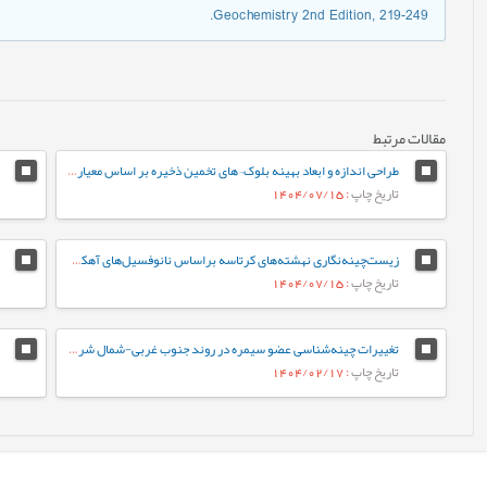
Geochemistry 2nd Edition, 219-249.
مقالات مرتبط
طراحی اندازه و ابعاد بهینه بلوک¬های تخمین ذخیره بر اساس معیارهای مختلف (مورد مطالعه: کانسار طلای زرزیمای موچش)
تاریخ چاپ
: 1404/07/15
زیست‌چینه‌نگاری نهشته‌های کرتاسه براساس نانوفسیل‌های آهکی در برش کوهبنان (شمال غرب کرمان، حوضه رسوبی ایران مرکزی)
تاریخ چاپ
: 1404/07/15
تغییرات چینه‌شناسی عضو سیمره در روند جنوب غربی-شمال شرقی زیرزون ساختاری لرستان، حوضه زاگرس
تاریخ چاپ
: 1404/02/17