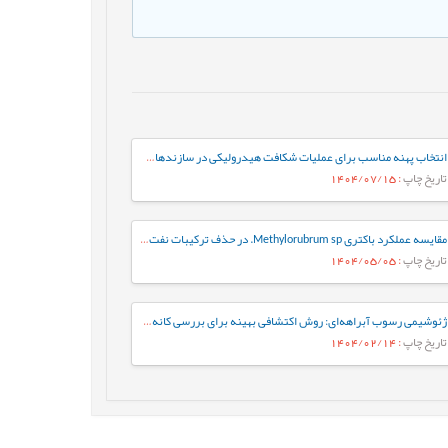
انتخاب پهنه مناسب برای عملیات شکافت هیدرولیکی در سازندهای ایلام و سروک در یکی از چاه-های نفتی میادین جنوب غربی ایران
تاریخ چاپ
: 1404/07/15
مقایسه عملکرد باکتری Methylorubrum sp. در حذف ترکیبات نفت خام به‌صورت آزاد و تثبیت‌شده: رویکردی بر پایه فعالیت آنزیم‌های کلیدی
تاریخ چاپ
: 1404/05/05
ژئوشیمی رسوب آبراهه‌ای: روش اکتشافی بهینه برای بررسی کانه‌زایی مس در گستره چاه رستم، جنوب بیرجند
تاریخ چاپ
: 1404/02/14