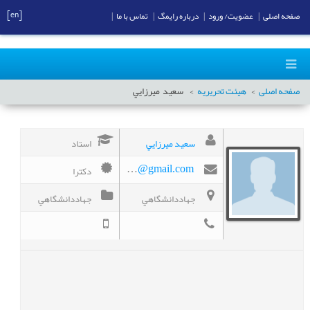
[en]
صفحه اصلی
|
عضویت/ ورود
|
درباره رایمگ
|
تماس با ما
|
صفحه اصلی
هیئت تحریریه
سعيد
ميرزايي
سعيد ميرزايي
استاد
دکترا
ds.mirzaei@gmail.com
جهاددانشگاهي
جهاددانشگاهي