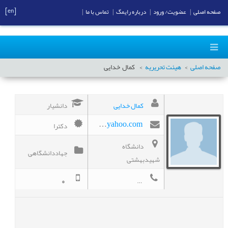
[en]
صفحه اصلی
|
عضویت/ ورود
|
درباره رایمگ
|
تماس با ما
|
صفحه اصلی
هیئت تحریریه
کمال
خدایی
کمال خدایی
دانشیار
دکترا
khodaeik@yahoo.com
دانشگاه
جهاددانشگاهی
شهیدبهشتی
0
02122431944