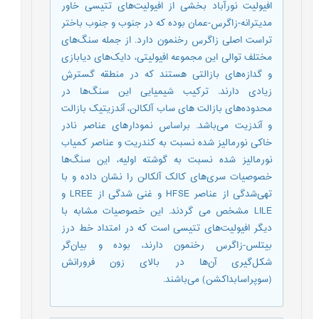
افیولیت نورآباد بخشی از افیولیت‌های تتیسی خاور
مدیترانه-زاگرس-عمان بوده که در جنوب و جنوب باختر
تراست اصلی زاگرس رخنمون دارد. از جمله سنگ‌های
مختلف توالی این مجموعه افیولیتی، دایک‌های دیابازی
و گدازه‌های بازالتی هستند که در منطقه گسترش
زیادی دارند. ترکیب شیمیایی این سنگ‌ها در
محدوده‌های بازالت های ساب آلکالن، آندزیتیک بازالت
و آندزیت می‌باشد. براساس نمودارهای عناصر نادر
خاکی نورمالیز شده نسبت به کندریت و عناصر کمیاب
نورمالیز شده نسبت به گوشته اولیه، این سنگ‌ها
خصوصیات سری‌های کالک آلکالن را نشان داده و با
تهی‌شدگی از عناصر HFSE و غنی شدگی از LREE و
LILE مشخص می گردند. این خصوصیات مشابه با
دیگر افیولیت‌های تتیسی است که در امتداد خط درز
بیتلس-زاگرس رخنمون دارند، بوده و بیان‌گر
شکل‌گیری آن‌ها در بالای زون فرورانش
(سوپراسابداکشن) می‌باشند.