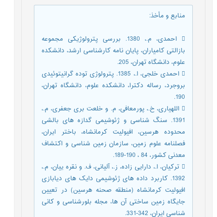
منابع و مأخذ
:
 احمدی، م.، 1380. بررسی پترولوژیکی مجموعه
بازالتی کامیاران، پایان نامه کارشناسی ارشد، دانشکده
علوم، دانشگاه تهران، 205.
 احمدی خلجی، ا.، 1385. پترولوژی توده گرانیتوئیدی
بروجرد، رساله دکترا، دانشکده علوم، دانشگاه تهران،
190.
 اللهیاری، خ.، پورمعافی، م. و خلعت بری جعفری، م.،
1391. سنگ شناسی و ژئوشیمی گدازه های بالشی
محدوده هرسین، افیولیت کرمانشاه، باختر ایران،
فصلنامه علوم زمین، سازمان زمین شناسی و اکتشاف
معدنی کشور، 84 ، 190-189.
 ترکیان، ا.، دارایی زاده، ز.، آلیانی، ف. و نقره ییان، م.،
1392. کاربرد داده های ژئوشیمی دایک های دیابازی
افیولیت کرمانشاه (منطقه صحنه هرسین) در تعیین
جایگاه زمین ساختی آن ها، مجله بلورشناسی و کانی
شناسی ایران، 342-331.