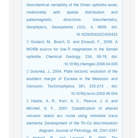
Geochemical variability of the Oman ophiolite lavas:
relationship with spatial distribution and
paleomagnetic directions. Geochemistry,
Geophysics, Geosystems (G3), 4, 8609, doi:
10.1029/2002GC000452.
 Godard, M., Bosch, D. and Einaudi, F., 2006. A
MORB source for low-Ti magmatism in the Semail
ophiolite. Chemical Geology, 234, 58-78, doi:
10.1016/j.chemgeo.2006.04.005.
 Golonka, J., 2004. Plate tectonic evolution of the
southern margin of Eurasia in the Mesozoic and
Cenozoic. Tectonophysics, 381, 235-273 , doi:
10.1016/j.tecto.2002.06.004.
 Hastie, A. R., Kerr, A. C., Pearce, J. A. and
Mitchell, S. F., 2007. Classification of altered
volcanic island arc rocks using immobile trace
elements: Development of the Th–Co discrimination
diagram. Journal of Petrology, 48, 2341-2357.