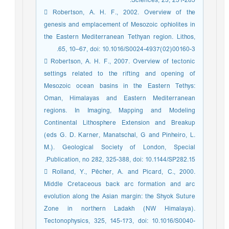
Sciences, 23, 251-285.
 Robertson, A. H. F., 2002. Overview of the
genesis and emplacement of Mesozoic ophiolites in
the Eastern Mediterranean Tethyan region. Lithos,
65, 10–67, doi: 10.1016/S0024-4937(02)00160-3.
 Robertson, A. H. F., 2007. Overview of tectonic
settings related to the rifting and opening of
Mesozoic ocean basins in the Eastern Tethys:
Oman, Himalayas and Eastern Mediterranean
regions. In Imaging, Mapping and Modeling
Continental Lithosphere Extension and Breakup
(eds G. D. Karner, Manatschal, G and Pinheiro, L.
M.). Geological Society of London, Special
Publication, no 282, 325-388, doi: 10.1144/SP282.15.
 Rolland, Y., Pêcher, A. and Picard, C., 2000.
Middle Cretaceous back arc formation and arc
evolution along the Asian margin: the Shyok Suture
Zone in northern Ladakh (NW Himalaya).
Tectonophysics, 325, 145-173, doi: 10.1016/S0040-