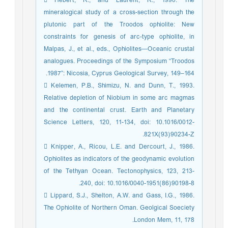
 Hebert, R., and Laurent, R., 1990. The
mineralogical study of a cross-section through the
plutonic part of the Troodos ophiolite: New
constraints for genesis of arc-type ophiolite, in
Malpas, J., et al., eds., Ophiolites—Oceanic crustal
analogues. Proceedings of the Symposium “Troodos
1987”: Nicosia, Cyprus Geological Survey, 149–164.
 Kelemen, P.B., Shimizu, N. and Dunn, T., 1993.
Relative depletion of Niobium in some arc magmas
and the continental crust. Earth and Planetary
Science Letters, 120, 11-134, doi: 10.1016/0012-
821X(93)90234-Z.
 Knipper, A., Ricou, L.E. and Dercourt, J., 1986.
Ophiolites as indicators of the geodynamic evolution
of the Tethyan Ocean. Tectonophysics, 123, 213-
240, doi: 10.1016/0040-1951(86)90198-8.
 Lippard, S.J., Shelton, A.W. and Gass, I.G., 1986.
The Ophiolite of Northern Oman. Geolgical Soeciety
London Mem, 11, 178.