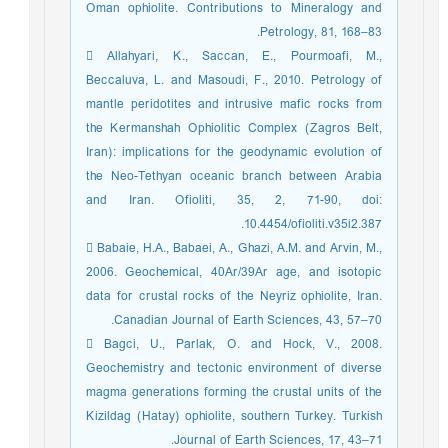
Oman ophiolite. Contributions to Mineralogy and
Petrology, 81, 168–83.
 Allahyari, K., Saccan, E., Pourmoafi, M.,
Beccaluva, L. and Masoudi, F., 2010. Petrology of
mantle peridotites and intrusive mafic rocks from
the Kermanshah Ophiolitic Complex (Zagros Belt,
Iran): implications for the geodynamic evolution of
the Neo-Tethyan oceanic branch between Arabia
and Iran. Ofioliti, 35, 2, 71-90, doi:
10.4454/ofioliti.v35i2.387.
 Babaie, H.A., Babaei, A., Ghazi, A.M. and Arvin, M.,
2006. Geochemical, 40Ar/39Ar age, and isotopic
data for crustal rocks of the Neyriz ophiolite, Iran.
Canadian Journal of Earth Sciences, 43, 57–70.
 Bagci, U., Parlak, O. and Hock, V., 2008.
Geochemistry and tectonic environment of diverse
magma generations forming the crustal units of the
Kizildag (Hatay) ophiolite, southern Turkey. Turkish
Journal of Earth Sciences, 17, 43–71.