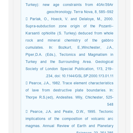
Turkey): new age constraints from 40Ar/39Ar
geochronology. Terra Nova, 8, 585–592.
 Parlak, O., Hoeck, V. and Delaloye, M., 2000.
Supra-subduction zone origin of the Pozanti–
Karsanti ophiolite (S. Turkey) deduced from whole
rock and mineral chemistry of the gabbro
cumulates. In: Bozkurt, E.,Winchester, J.A.,
Piper,D.A. (Eds.), Tectonics and Magmatism in
Turkey and the Surrounding Area. Geological
Society of London Special Publication, 173, 219–
234, doi: 10.1144/GSL.SP.2000.173.01.11.
 Pearce, J.A., 1982. Trace element characteristics
of lave from destructive plate boundaries. In:
Thorpe R.S.(ed), Andesites. Wily, Chichester, 525-
548
 Pearce, J.A. and Peate, D.W., 1995. Tectonic
implications of the composition of volcanic arc
magmas. Annual Review of Earth and Planetary