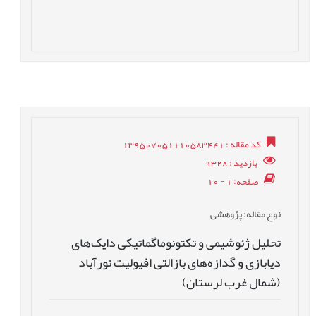
کد مقاله
: 139507051110583441
بازدید
: 9328
صفحه
: 1 - 10
نوع مقاله
: پژوهشی
تحلیل ژئوشیمی و تکتونوماگماتیکی دایک‌های
دیابازی و گدازه‌های بازالتی افیولیت نورآباد
(شمال غرب لرستان)