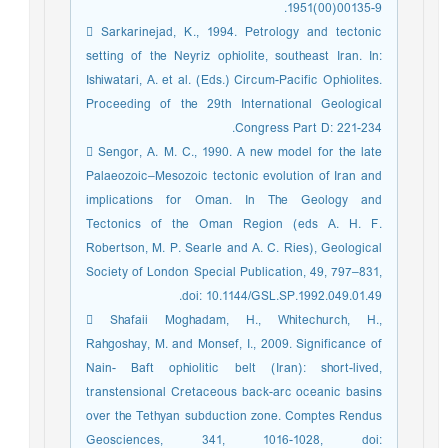
1951(00)00135-9.
 Sarkarinejad, K., 1994. Petrology and tectonic
setting of the Neyriz ophiolite, southeast Iran. In:
Ishiwatari, A. et al. (Eds.) Circum-Pacific Ophiolites.
Proceeding of the 29th International Geological
Congress Part D: 221-234.
 Sengor, A. M. C., 1990. A new model for the late
Palaeozoic–Mesozoic tectonic evolution of Iran and
implications for Oman. In The Geology and
Tectonics of the Oman Region (eds A. H. F.
Robertson, M. P. Searle and A. C. Ries), Geological
Society of London Special Publication, 49, 797–831,
doi: 10.1144/GSL.SP.1992.049.01.49.
 Shafaii Moghadam, H., Whitechurch, H.,
Rahgoshay, M. and Monsef, I., 2009. Significance of
Nain- Baft ophiolitic belt (Iran): short-lived,
transtensional Cretaceous back-arc oceanic basins
over the Tethyan subduction zone. Comptes Rendus
Geosciences, 341, 1016-1028, doi: