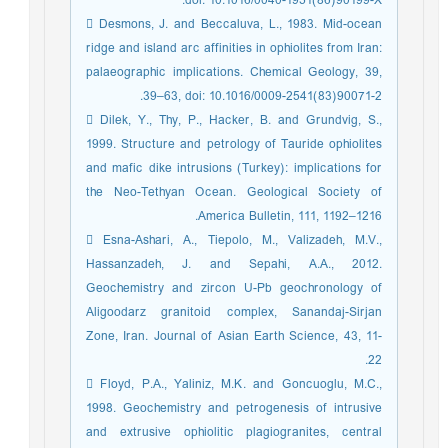
doi: 10.1016/0040-1951(86)90199-X.
 Desmons, J. and Beccaluva, L., 1983. Mid-ocean
ridge and island arc affinities in ophiolites from Iran:
palaeographic implications. Chemical Geology, 39,
39–63, doi: 10.1016/0009-2541(83)90071-2.
 Dilek, Y., Thy, P., Hacker, B. and Grundvig, S.,
1999. Structure and petrology of Tauride ophiolites
and mafic dike intrusions (Turkey): implications for
the Neo-Tethyan Ocean. Geological Society of
America Bulletin, 111, 1192–1216.
 Esna-Ashari, A., Tiepolo, M., Valizadeh, M.V.,
Hassanzadeh, J. and Sepahi, A.A., 2012.
Geochemistry and zircon U-Pb geochronology of
Aligoodarz granitoid complex, Sanandaj-Sirjan
Zone, Iran. Journal of Asian Earth Science, 43, 11-
22.
 Floyd, P.A., Yaliniz, M.K. and Goncuoglu, M.C.,
1998. Geochemistry and petrogenesis of intrusive
and extrusive ophiolitic plagiogranites, central