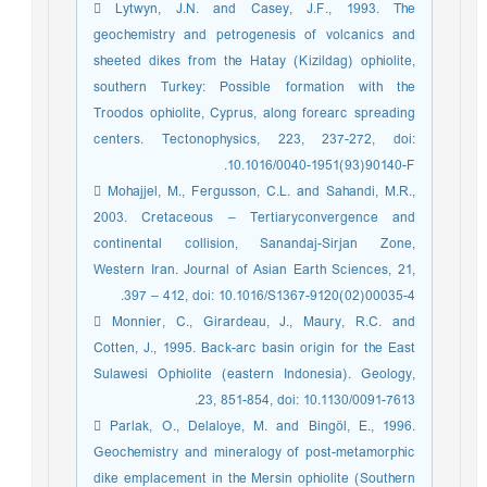
 Lytwyn, J.N. and Casey, J.F., 1993. The
geochemistry and petrogenesis of volcanics and
sheeted dikes from the Hatay (Kizildag) ophiolite,
southern Turkey: Possible formation with the
Troodos ophiolite, Cyprus, along forearc spreading
centers. Tectonophysics, 223, 237-272, doi:
10.1016/0040-1951(93)90140-F.
 Mohajjel, M., Fergusson, C.L. and Sahandi, M.R.,
2003. Cretaceous – Tertiaryconvergence and
continental collision, Sanandaj-Sirjan Zone,
Western Iran. Journal of Asian Earth Sciences, 21,
397 – 412, doi: 10.1016/S1367-9120(02)00035-4.
 Monnier, C., Girardeau, J., Maury, R.C. and
Cotten, J., 1995. Back-arc basin origin for the East
Sulawesi Ophiolite (eastern Indonesia). Geology,
23, 851-854, doi: 10.1130/0091-7613.
 Parlak, O., Delaloye, M. and Bingöl, E., 1996.
Geochemistry and mineralogy of post-metamorphic
dike emplacement in the Mersin ophiolite (Southern