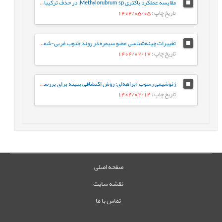
مقایسه عملکرد باکتری Methylorubrum sp. در حذف ترکیبات نفت خام به‌صورت آزاد و تثبیت‌شده: رویکردی بر پایه فعالیت آنزیم‌های کلیدی
تاریخ چاپ
: 1404/05/05
تغییرات چینه‌شناسی عضو سیمره در روند جنوب غربی-شمال شرقی زیرزون ساختاری لرستان، حوضه زاگرس
تاریخ چاپ
: 1404/02/17
ژئوشیمی رسوب آبراهه‌ای: روش اکتشافی بهینه برای بررسی کانه‌زایی مس در گستره چاه رستم، جنوب بیرجند
تاریخ چاپ
: 1404/02/14
صفحه اصلی
نقشه سایت
تماس با ما