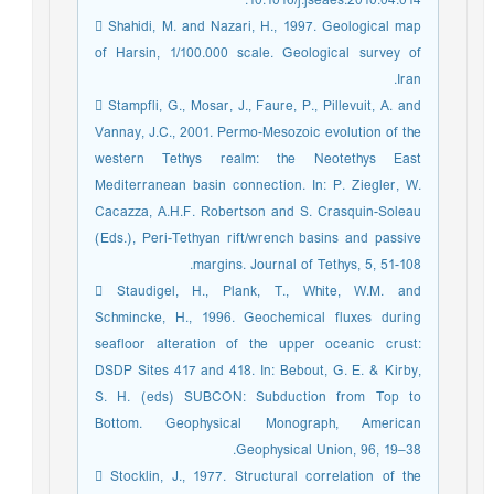
10.1016/j.jseaes.2010.04.014.
 Shahidi, M. and Nazari, H., 1997. Geological map
of Harsin, 1/100.000 scale. Geological survey of
Iran.
 Stampfli, G., Mosar, J., Faure, P., Pillevuit, A. and
Vannay, J.C., 2001. Permo-Mesozoic evolution of the
western Tethys realm: the Neotethys East
Mediterranean basin connection. In: P. Ziegler, W.
Cacazza, A.H.F. Robertson and S. Crasquin-Soleau
(Eds.), Peri-Tethyan rift/wrench basins and passive
margins. Journal of Tethys, 5, 51-108.
 Staudigel, H., Plank, T., White, W.M. and
Schmincke, H., 1996. Geochemical fluxes during
seafloor alteration of the upper oceanic crust:
DSDP Sites 417 and 418. In: Bebout, G. E. & Kirby,
S. H. (eds) SUBCON: Subduction from Top to
Bottom. Geophysical Monograph, American
Geophysical Union, 96, 19–38.
 Stocklin, J., 1977. Structural correlation of the