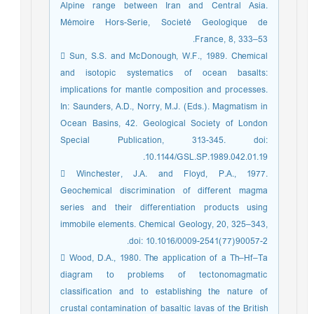
Alpine range between Iran and Central Asia.
Mémoire Hors-Serie, Societé Geologique de
France, 8, 333–53.
 Sun, S.S. and McDonough, W.F., 1989. Chemical
and isotopic systematics of ocean basalts:
implications for mantle composition and processes.
In: Saunders, A.D., Norry, M.J. (Eds.). Magmatism in
Ocean Basins, 42. Geological Society of London
Special Publication, 313-345. doi:
10.1144/GSL.SP.1989.042.01.19.
 Winchester, J.A. and Floyd, P.A., 1977.
Geochemical discrimination of different magma
series and their differentiation products using
immobile elements. Chemical Geology, 20, 325–343,
doi: 10.1016/0009-2541(77)90057-2.
 Wood, D.A., 1980. The application of a Th–Hf–Ta
diagram to problems of tectonomagmatic
classification and to establishing the nature of
crustal contamination of basaltic lavas of the British