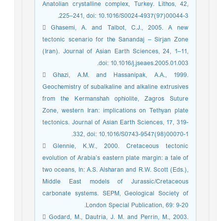
Anatolian crystalline complex, Turkey. Lithos, 42,
225–241, doi: 10.1016/S0024-4937(97)00044-3.
 Ghasemi, A. and Talbot, C.J., 2005. A new
tectonic scenario for the Sanandaj – Sirjan Zone
(Iran). Journal of Asian Earth Sciences, 24, 1–11,
doi: 10.1016/j.jseaes.2005.01.003.
 Ghazi, A.M. and Hassanipak, A.A., 1999.
Geochemistry of subalkaline and alkaline extrusives
from the Kermanshah ophiolite, Zagros Suture
Zone, western Iran: implications on Tethyan plate
tectonics. Journal of Asian Earth Sciences, 17, 319-
332, doi: 10.1016/S0743-9547(98)00070-1.
 Glennie, K.W., 2000. Cretaceous tectonic
evolution of Arabia’s eastern plate margin: a tale of
two oceans, In: A.S. Alsharan and R.W. Scott (Eds.),
Middle East models of Jurassic/Cretaceous
carbonate systems. SEPM, Geological Society of
London Special Publication, 69: 9-20.
 Godard, M., Dautria, J. M. and Perrin, M., 2003.