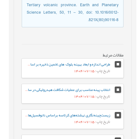
Tertiary volcanic province. Earth and Planetary
Science Letters, 50, 11 – 30, doi: 10.1016/0012-
821X(80)90116-8.
مقالات مرتبط
طراحی اندازه و ابعاد بهینه بلوک¬های تخمین ذخیره بر اساس معیارهای مختلف (مورد مطالعه: کانسار طلای زرزیمای موچش)
تاریخ چاپ
: 1404/07/15
انتخاب پهنه مناسب برای عملیات شکافت هیدرولیکی در سازندهای ایلام و سروک در یکی از چاه-های نفتی میادین جنوب غربی ایران
تاریخ چاپ
: 1404/07/15
زیست‌چینه‌نگاری نهشته‌های کرتاسه براساس نانوفسیل‌های آهکی در برش کوهبنان (شمال غرب کرمان، حوضه رسوبی ایران مرکزی)
تاریخ چاپ
: 1404/07/15