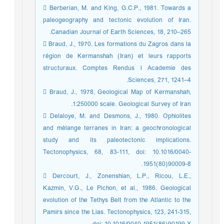
 Berberian, M. and King, G.C.P., 1981. Towards a
paleogeography and tectonic evolution of Iran.
Canadian Journal of Earth Sciences, 18, 210–265.
 Braud, J., 1970. Les formations du Zagros dans la
région de Kermanshah (Iran) et leurs rapports
structuraux. Comptes Rendus l Academie des
Sciences, 271, 1241–4.
 Braud, J., 1978, Geological Map of Kermanshah,
1:250000 scale. Geological Survey of Iran.
 Delaloye, M. and Desmons, J., 1980. Ophiolites
and mélange terranes in Iran: a geochronological
study and its paleotectonic implications.
Tectonophysics, 68, 83-111, doi: 10.1016/0040-
1951(80)90009-8.
 Dercourt, J., Zonenshian, L.P., Ricou, L.E.,
Kazmin, V.G., Le Pichon, et al., 1986. Geological
evolution of the Tethys Belt from the Atlantic to the
Pamirs since the Lias. Tectonophysics, 123, 241-315,