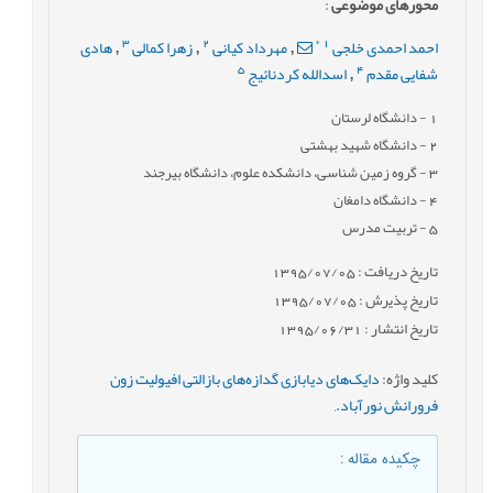
محورهای موضوعی
:
3
2
*
1
احمد احمدی خلجی
مهرداد کیانی
زهرا کمالی
هادی
,
,
,
5
4
شفایی مقدم
اسدالله کردنائیج
,
1
- دانشگاه لرستان
2
- دانشگاه شهید بهشتی
3
- گروه زمین شناسی، دانشکده علوم، دانشگاه بیرجند
4
- دانشگاه دامغان
5
- تربیت مدرس
تاریخ دریافت : 1395/07/05
تاریخ پذیرش : 1395/07/05
تاریخ انتشار : 1395/06/31
کلید واژه
:
دایک‌های دیابازی گدازه‌های بازالتی افیولیت زون
فرورانش نورآباد.
,
چکیده مقاله
: