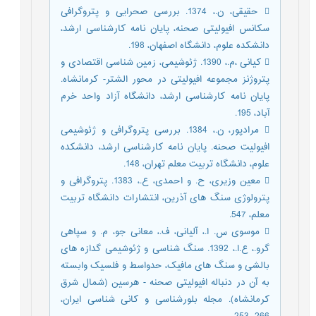
 حقیقی، ن.، 1374. بررسی صحرایی و پتروگرافی
سکانس افیولیتی صحنه، پایان نامه کارشناسی ارشد،
دانشکده علوم، دانشگاه اصفهان، 198.
 کیانی ،م.، 1390. ژئوشیمی، زمین شناسی اقتصادی و
پتروژنز مجموعه افیولیتی در محور الشتر- کرمانشاه.
پایان نامه کارشناسی ارشد، دانشگاه آزاد واحد خرم
آباد، 195.
 مرادپور، ن.، 1384. بررسی پتروگرافی و ژئوشیمی
افیولیت صحنه. پایان نامه کارشناسی ارشد، دانشکده
علوم، دانشگاه تربیت معلم تهران، 148.
 معین وزیری، ح. و احمدی، ع.، 1383. پتروگرافی و
پترولوژی سنگ های آذرین، انتشارات دانشگاه تربیت
معلم، 547.
 موسوی س. ا.، آلیانی، ف.، معانی جو، م. و سپاهی
گرو.، ع.ا.، 1392. سنگ شناسی و ژئوشیمی گدازه های
بالشی و سنگ های مافیک، حدواسط و فلسیک وابسته
به آن در دنباله افیولیتی صحنه - هرسین (شمال شرق
کرمانشاه). مجله بلورشناسی و کانی شناسی ایران،