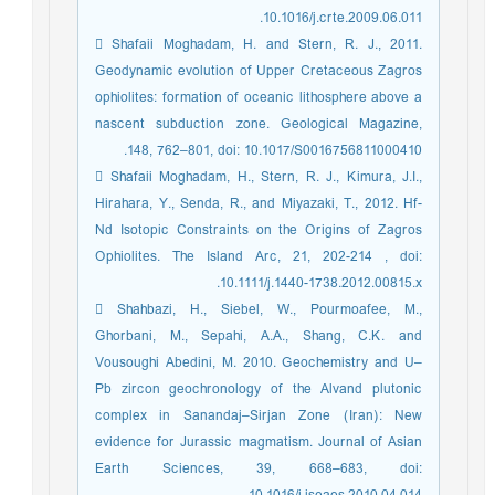
10.1016/j.crte.2009.06.011.
 Shafaii Moghadam, H. and Stern, R. J., 2011.
Geodynamic evolution of Upper Cretaceous Zagros
ophiolites: formation of oceanic lithosphere above a
nascent subduction zone. Geological Magazine,
148, 762–801, doi: 10.1017/S0016756811000410.
 Shafaii Moghadam, H., Stern, R. J., Kimura, J.I.,
Hirahara, Y., Senda, R., and Miyazaki, T., 2012. Hf-
Nd Isotopic Constraints on the Origins of Zagros
Ophiolites. The Island Arc, 21, 202-214 , doi:
10.1111/j.1440-1738.2012.00815.x.
 Shahbazi, H., Siebel, W., Pourmoafee, M.,
Ghorbani, M., Sepahi, A.A., Shang, C.K. and
Vousoughi Abedini, M. 2010. Geochemistry and U–
Pb zircon geochronology of the Alvand plutonic
complex in Sanandaj–Sirjan Zone (Iran): New
evidence for Jurassic magmatism. Journal of Asian
Earth Sciences, 39, 668–683, doi: