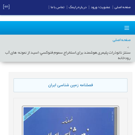
[en]
صفحه اصلی
|
عضویت/ ورود
|
درباره رایمگ
|
تماس با ما
|
صفحه اصلی
سنتز نانوذرات پلیمری هوشمند برای استخراج سموم فنوكسي¬اسيد از نمونه¬های آب
رودخانه
فصلنامه زمین شناسی ایران