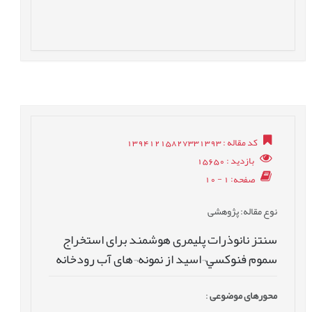
کد مقاله
: 13941215827331393
بازدید
: 15650
صفحه
: 1 - 10
نوع مقاله
: پژوهشی
سنتز نانوذرات پلیمری هوشمند برای استخراج
سموم فنوكسي¬اسيد از نمونه¬های آب رودخانه
محورهای موضوعی
: