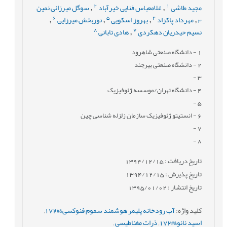
2
1
مجید طاشی
غلامعباس فنایی خیرآباد
سوگل میرزائی نمین
,
,
6
5
4
3
مهرداد پاکزاد
بهروز اسکویی
نوربخش میرزایی
,
,
,
,
8
7
نسیم حیدریان دهکردی
هادی تابانی
,
1
- دانشگاه صنعتی شاهرود
2
- دانشگاه صنعتی بیرجند
-
3
4
- دانشگاه تهران/موسسه ژئوفیزیک
-
5
6
- انستیتو ژئوفیزیک سازمان زلزله شناسی چین
-
7
-
8
تاریخ دریافت : 1394/12/15
تاریخ پذیرش : 1394/12/15
تاریخ انتشار : 1395/01/02
کلید واژه
:
آب رودخانه پلیمر هوشمند سموم فنوکسی&#172
,
اسید نانو&#172
,
ذرات مغناطیسی
,