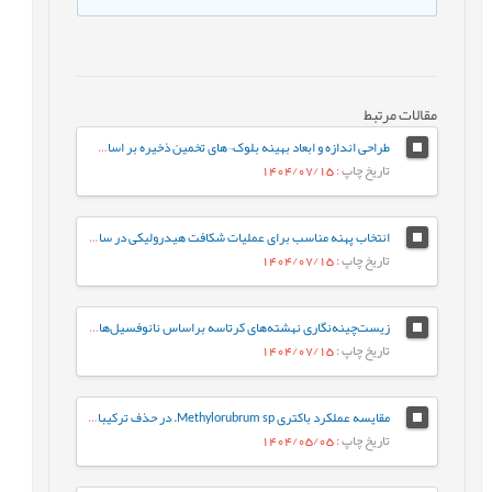
مقالات مرتبط
طراحی اندازه و ابعاد بهینه بلوک¬های تخمین ذخیره بر اساس معیارهای مختلف (مورد مطالعه: کانسار طلای زرزیمای موچش)
تاریخ چاپ
: 1404/07/15
انتخاب پهنه مناسب برای عملیات شکافت هیدرولیکی در سازندهای ایلام و سروک در یکی از چاه-های نفتی میادین جنوب غربی ایران
تاریخ چاپ
: 1404/07/15
زیست‌چینه‌نگاری نهشته‌های کرتاسه براساس نانوفسیل‌های آهکی در برش کوهبنان (شمال غرب کرمان، حوضه رسوبی ایران مرکزی)
تاریخ چاپ
: 1404/07/15
مقایسه عملکرد باکتری Methylorubrum sp. در حذف ترکیبات نفت خام به‌صورت آزاد و تثبیت‌شده: رویکردی بر پایه فعالیت آنزیم‌های کلیدی
تاریخ چاپ
: 1404/05/05