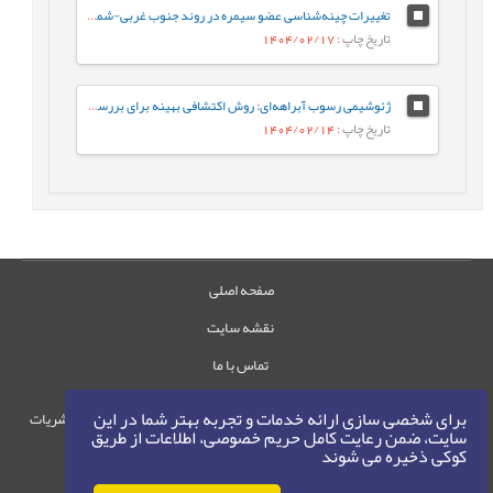
تغییرات چینه‌شناسی عضو سیمره در روند جنوب غربی-شمال شرقی زیرزون ساختاری لرستان، حوضه زاگرس
تاریخ چاپ
: 1404/02/17
ژئوشیمی رسوب آبراهه‌ای: روش اکتشافی بهینه برای بررسی کانه‌زایی مس در گستره چاه رستم، جنوب بیرجند
تاریخ چاپ
: 1404/02/14
صفحه اصلی
نقشه سایت
تماس با ما
برای شخصی سازی ارائه خدمات و تجربه بهتر شما در این
حقوق این وب‌سایت متعلق به سامانه مدیریت نشریات
سایت، ضمن رعایت کامل حریم خصوصی، اطلاعات از طریق
رایمگ است.
کوکی ذخیره می شوند
حق نشر
1405-1396
©