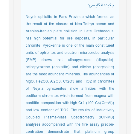
چکیده انگلیسی
:
Neyriz ophiolite in Fars Province which formed as
the result of the closure of Neo-Tethys ocean and
Arabian-Iranian plate collision in Late Cretaceous,
has high potential for ore deposits, in particular
chromite. Pyroxenite is one of the main constituent
units of ophiolites and electron microprobe analysis
(EMP) shows that clinopyroxene (diopside),
orthopyroxene (enstatite) and olivine (cherysolite)
are the most abundant minerals. The abundances of
MgO, Fe2O3, Al2O3, Cr2O3 and TiO2 in chromites
of Neyriz pyroxenites show affinities with the
podiform chromites which formed from magma with
bonititic composition with high Cr# (100 Cr/(Cr+Al))
and low content of TiO2. The results of Inductively
Coupled Plasma-Mass Spectrometry (ICP-MS)
analyses accompanied with the fire assay precon-
centration demonstrate that platinum group