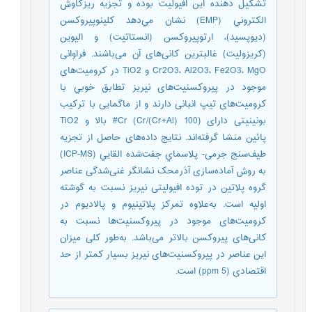
تشکیل دهنده‌ این افيوليت‌ بوده و تجزیه ريز‌كاوش
الکتروني (EMP) نشان مي‌دهد کلینوپیروکسن
(دیوپسید)، ارتوپیروکسن (انستاتیت) و الیوین
(کریزولیت) غالبترین کانی‌های آن می‌باشند. فراوانی
Cr2O3، Al2O3، Fe2O3، MgO و TiO2 در کرومیت‌های
موجود در پیروکسنیت‌های نیریز تطابق خوبي با
کرومیت‌های تیپ انبانی دارند و از ماگمایی با ترکیب
بونینیتی دارای (100 Cr/(Cr+Al)) Cr# بالا و TiO2
پائین منشا گرفته‌اند. نتایج داده‌های حاصل از تجزیه
طیف‌سنج جر‌‌می- پلاسماي جفت‌شده القايي (ICP-MS)
به روش آماده‌سازی آذرمحک نشانگر غنی‌شدگی عناصر
گروه پلاتین در توده افیولیتی نیریز نسبت به گوشته
اولیه است. به‌علاوه تمرکز پلاتینیوم و پالادیوم در
کرومیت‌های موجود در پیروکسنیت‌ها نسبت به
کانی‌های پیروکسن بالاتر ‌‌می‌باشد. به‌طور کلی میزان
این عناصر در پیروکسنیت‌های نیریز بسیار کمتر از حد
اقتصادی (ppm 5) است.