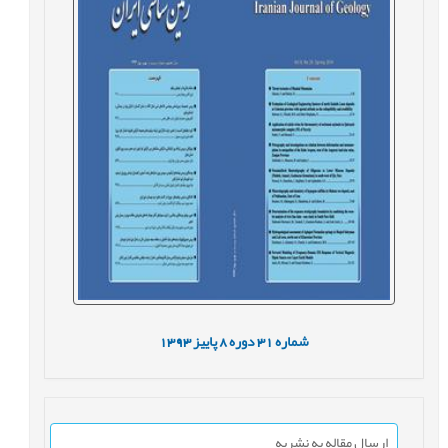
شماره
31
دوره
8
پاییز
1393
ارسال مقاله به نشریه