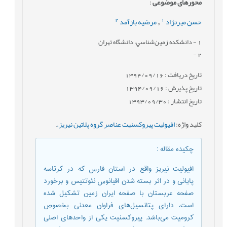
محورهای موضوعی
:
2
1
حسن میرنژاد
مرضیه بازآمد
,
1
- دانشكده زمين‌شناسي، دانشگاه تهران
-
2
تاریخ دریافت : 1394/09/16
تاریخ پذیرش : 1394/09/16
تاریخ انتشار : 1393/09/30
کلید واژه
:
افیولیت پیروکسنیت عناصر گروه پلاتین نیریز.
,
چکیده مقاله
:
افیولیت نیریز واقع در استان فارس که در کرتاسه
پایانی و در اثر بسته شدن اقیانوس نئوتتیس و برخورد
صفحه عربستان با صفحه ایران زمین تشکیل شده
است، دارای پتانسیل‌های فراوان معدنی بخصوص
کرومیت می‌باشد. پیروکسنیت ‌‌‌یکی از واحدهای اصلی